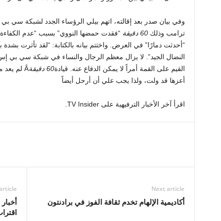
وفي بيان صدر بعد إقالته، اتهم بيلي الرؤساء الجدد لشبكة سي بي
ترامب وذلك
60 دقيقة
“فقدت حمضها النووي” بسبب “عدم الكفاءة وع
“أحدثت دمارًا” في العرض. واختتم بيانه بالكتابة: “لقد تأثرت بشدة ب
النضال الجيد”. لا يزال معظم الرجال والنساء في شبكة سي بي إس ن
القيم على القمة أمراً لا يمكن الدفاع عنه. قيادة
60 دقيقة
Â لم يعد 
أعزها قد ولت، ولذا يجب علي أن أرحل أيضاً
اقرأ آخر الأخبار الترفيهية على TV Insider.
article
Next article
أكاديمية الإلهام تخدم ثقافة الفوز في برادنتون
أخبار 
اقترا