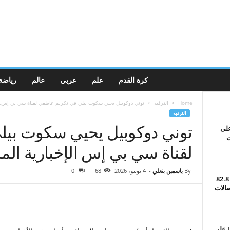
كرة القدم
علم
عربي
عالم
رياضة
Home
الترفيه
توني دوكوبيل يحيي سكوت بيلي في تكريم عاطفي لقناة سي بي إس..
الترفيه
توني دوكوبيل يحيي سكوت بيل
على
ت
لقناة سي بي إس الإخبارية الم
By
ياسمين بنعلي
-
4 يونيو، 2026
68
0
صندوق أفريقيا وآسيا يخصص 82.8
صالات
حصل نجم Love Island 2026 على