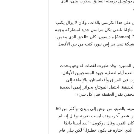
ي دوكوبيل بزميله السابق سكوت بيلي، الذي
لى هذا الكرسي بالذات، وكان لا يزال يكتب
مازلنا نلتقي بكل مراسل جديد لمشاركة وجهة
نظره حول المهمة هنا”. “كان يؤمن بحرية الصحافة، على حد تعبيره”. [James] ماديسون، كان «الحق الذي يضمن
لى شبكة سي بي إس نيوز، كنت من بين الأفضل
ي المميزة. وقد ظهرت لقطات له وهو يتحدث
جمات 11 سبتمبر، حيث مكث لعدة أيام لتغطية جهود المستجيبين الأوائل.
وب في العراق وأفغانستان، بالإضافة إلى
حقيقة. احتفل المونتاج بجوائز إيمي العديدة
كصحفي يقدر الحقيقة قبل كل شيء.
بعد المونتاج، واصل دوكوبيل تكريمه. “كانت هناك أيضًا مقابلات رئاسية، بالطبع، من بوش إلى بايدن. وأكثر من 50
من عصر آخر، وهذه ليست ضربة. وقال إنه لم
الثمن. وقال دوكوبيل: “لقد أبقينا دائمًا
 الذي اختاره قد يكون خطيرًا.” لكن بيلي قام