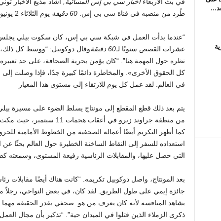
في بث الاربعاء
أخبار سي بي إس المسائية,
أشاد مذيع الأخبار تون
د...
طُرد من منصبه في قناة سي بي إس.
60 دقيقة
يوم الثلاثاء 2 يونيو.
“عندما بدأت العمل في شبكة سي بي إس، كان سكوت بيلي يجلس ع
ية
عشرات القصص سنويًا لـ
60 دقيقة
وقال دوكوبيل: “ووسط كل ذلك، 
كل الحقوق الأخرى». والمخاطرة دائمًا كبيرة جدًا، فإذا وصلت إ
في العالم. لقد عمل كل يوم للارتقاء إلى مستوى هذا المعيار
يتم بعد ذلك قطع المقطع إلى مونتاج يسلط الضوء على مسيرة بيل
من منطقة جراوند زيرو في أعقاب ه
كما أظهر التكريم أيضًا أعماله الصحفية من الخطوط الأمامية للحر
استعداده للسفر إلى النقاط الساخنة الخطيرة حول العالم بحثًا عن ال
التي حصل عليها، والمقابلات الرئاسية رفيعة المستوى، وسمعته 
جائزة إيمي على طول الطريق. لقد كان، في بعض النواحي، رجلاً 
يشاهد المنافسة لأنه كان يعرف من هو. صحفي يقدر الحقيقة مهما كان 
ذكرى الزملاء الذين قتلوا في الميدان حية”. “تذكير بأن مجال العمل