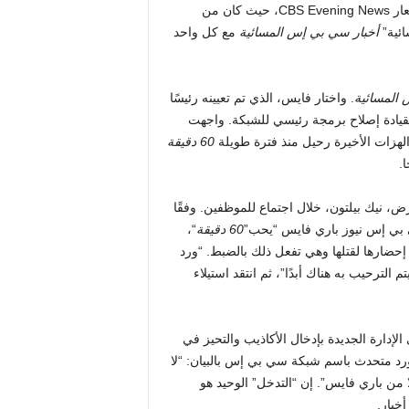
أيضًا بانفصال كبير عن الماضي. لقد قام بتغيير اللافتات هنا. تحت شعار CBS Evening News، حيث كان من
ائية”
أخبار سي بي إس المسائية
مع كل واحد
 المسائية
. واختار فايس، الذي تم تعيينه رئيسًا
يادة إصلاح برمجة رئيسي للشبكة. واجهت
الهزات الأخيرة رحيل منذ فترة طويلة
60 دقيقة
.
رض، نيك بيلتون، خلال اجتماع للموظفين. وفقًا
ي بي إس نيوز باري فايس “يحب”
60 دقيقة
“،
م إحضارها لقتلها وهي تفعل ذلك بالضبط. “ورد
م الترحيب به هناك أبدًا”، ثم انتقد استيلاء
لإدارة الجديدة بإدخال الأكاذيب والتحيز في
ورد متحدث باسم شبكة سي بي إس بالبيان: “لا
ن باري فايس”. إن “التدخل” الوحيد هو
خبار.