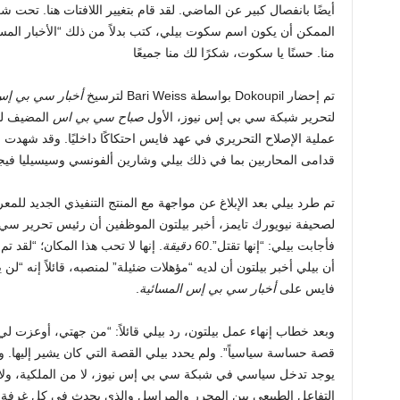
الممكن أن يكون اسم سكوت بيلي، كتب بدلاً من ذلك “الأخبار المس
منا. حسنًا يا سكوت، شكرًا لك منا جميعًا
تم إحضار Dokoupil بواسطة Bari Weiss لترسيخ
أخبار سي بي إس
لتحرير شبكة سي بي إس نيوز، الأول
صباح سي بي اس
المضيف لق
عملية الإصلاح التحريري في عهد فايس احتكاكًا داخليًا. وقد شهدت 
قدامى المحاربين بما في ذلك بيلي وشارين ألفونسي وسيسيليا فيجا
تم طرد بيلي بعد الإبلاغ عن مواجهة مع المنتج التنفيذي الجديد للمع
لصحيفة نيويورك تايمز، أخبر بيلتون الموظفين أن رئيس تحرير س
فأجابت بيلي: “إنها تقتل”.
60 دقيقة
. إنها لا تحب هذا المكان؛ “لقد ت
أن بيلي أخبر بيلتون أن لديه “مؤهلات ضئيلة” لمنصبه، قائلاً إنه “لن يت
فايس على
أخبار سي بي إس المسائية
.
وبعد خطاب إنهاء عمل بيلتون، رد بيلي قائلاً: “من جهتي، أوعزت لي ا
قصة حساسة سياسياً”. ولم يحدد بيلي القصة التي كان يشير إليها. 
يوجد تدخل سياسي في شبكة سي بي إس نيوز، لا من الملكية، ولا م
التفاعل الطبيعي بين المحرر والمراسل والذي يحدث في كل غرفة أ