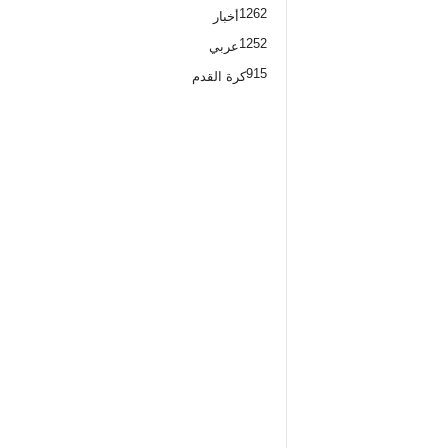
1262
أخبار
1252
عربي
915
كرة القدم