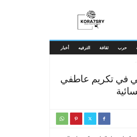
K
o
r
a
7
s
r
حرب
ثقافة
الترفيه
أخبار
y
.
ي في تكريم عاطفي
سائية