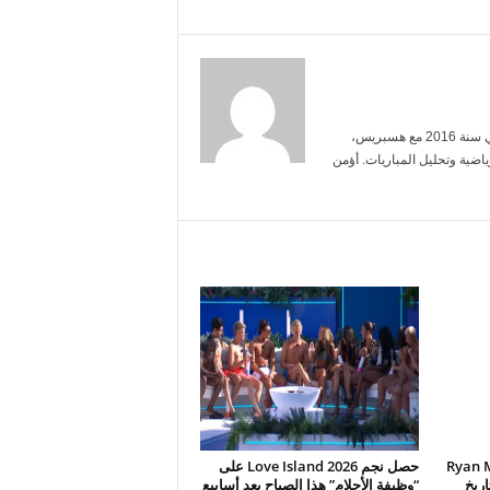
أنا ياسمين بنعلي، خريجة الإعلام من جامعة محمد الخامس. بدأت العمل الصحفي سنة 2016 مع هسبريس،
ضية وتحليل المباريات. أؤمن
ض Ryan Murphy
حصل نجم Love Island 2026 على
انًا: تاريخ
“وظيفة الأحلام” هذا الصباح بعد أسابيع