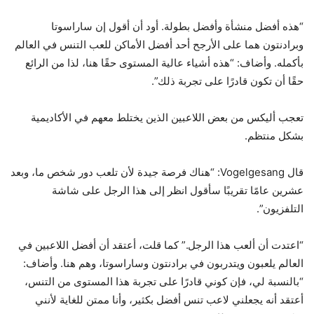
“هذه أفضل منشأة وأفضل بطولة. أود أن أقول إن ساراسوتا
وبرادنتون هما على الأرجح أحد أفضل الأماكن للعب التنس في العالم
بأكمله. وأضاف: “هذه أشياء عالية المستوى حقًا هنا، لذا من الرائع
حقًا أن تكون قادرًا على تجربة ذلك”.
تعجب أليكس من بعض اللاعبين الذين يختلط معهم في الأكاديمية
بشكل منتظم.
قال Vogelgesang: “هناك فرصة جيدة لأن تلعب دور شخص ما، وبعد
عشرين عامًا تقريبًا سأقول انظر إلى هذا الرجل على شاشة
التلفزيون”.
“اعتدت أن ألعب هذا الرجل.” كما قلت، أعتقد أن أفضل اللاعبين في
العالم يلعبون ويتدربون في برادنتون وساراسوتا، وهم هنا. وأضاف:
“بالنسبة لي، فإن كوني قادرًا على تجربة هذا المستوى من التنس،
أعتقد أنه يجعلني لاعب تنس أفضل بكثير، وأنا ممتن للغاية لأنني