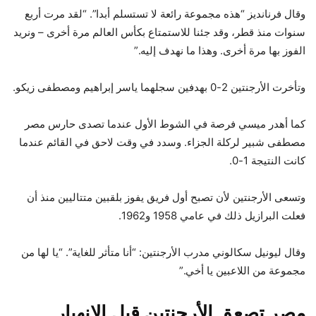
وقال فرنانديز “هذه مجموعة رائعة لا تستسلم أبدا”. “لقد مرت أربع
سنوات منذ قطر، وقد جئنا للاستمتاع بكأس العالم مرة أخرى – ونريد
الفوز بها مرة أخرى. وهذا ما نهدف إليه.”
وتأخرت الأرجنتين 2-0 بهدفين سجلهما ياسر إبراهيم ومصطفى زيكو.
كما أهدر ميسي فرصة في الشوط الأول عندما تصدى حارس مصر
مصطفى شبير لركلة الجزاء. وسدد في وقت لاحق في القائم عندما
كانت النتيجة 1-0.
وتسعى الأرجنتين لأن تصبح أول فريق يفوز بلقبين متتاليين منذ أن
فعلت البرازيل ذلك في عامي 1958 و1962.
وقال ليونيل سكالوني مدرب الأرجنتين: “أنا متأثر للغاية”. “يا لها من
مجموعة من اللاعبين يا أخي.”
مصر تصعق الأرجنتين قبل الانهيار