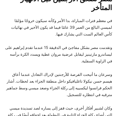
المتأخر
في معظم فترات المباراة، بدا الأمر وكأنه سيكون خروجًا مؤلمًا
لميسي البالغ من العمر 39 عامًا فيما قد يكون الأخير في نهائيات
كأس العالم الست التي يشارك فيها.
وتقدمت مصر بشكل مفاجئ في الدقيقة 15 عندما تقدم إبراهيم على
ليساندرو مارتينيز ليقابل عرضية مروان عطية ويسدد الكرة برأسه
في الزاوية السفلية.
وسرعان ما أتيحت الفرصة للأرجنتين لإدراك التعادل عندما أعاق
هيسم حسن نيكولا تاغليافيكو داخل منطقة الجزاء بعد لحظات. أشار
الحكم فرانسوا ليكسييه إلى ركلة الجزاء وصعد ميسي وسط جماهير
مترقبه في انتظاره للتسجيل.
وكان لشبير أفكار أخرى، حيث قفز إلى يساره لصد تسديدة ميسي
التي أضاع ركلة الجزاء الثانية في البطولة بعد إخفاقه أيضًا في ركلة