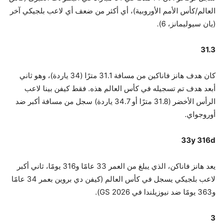
العالم/كأس الأمم الأوروبية)، أي أكثر من ضعف أي لاعب بلجيكي آخر
(يان سيوليمانز، 6).
31.3
كان هدف هانز فاناكين من مسافة 31.1 مترًا (34 ياردة)، وهو ثاني
أبعد هدف تم تسجيله في كأس العالم هذه. فقط كيفن بينا لاعب
الرأس الأخضر (31.8 مترًا أو 34.7 ياردة) سجل من مسافة أكبر ضد
أوروجواي.
33y 316d
يعد هانز فاناكن، الذي يبلغ من العمر 33 عامًا و316 يومًا، ثاني أكبر
لاعب بلجيكي يسجل في كأس العالم (كيفن دي بروين بعمر 34 عامًا
و363 يومًا ضد نيوزيلندا في 2026 GS).
3