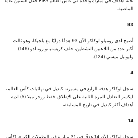
ثلاثة أهداف في مباراة واحدة في كأس العالم FIFA خلال الستين عامًا
الماضية.
93
أصبح لدى روميلو لوكاكو الآن 93 هدفًا دوليًا مع بلجيكا، وهو ثالث
أكبر عدد من اللاعبين النشطين، خلف كريستيانو رونالدو (146)
وليونيل ميسي (124).
4
سجل لوكاكو هدفه الرابع في مسيرته كبديل في نهائيات كأس العالم،
ليكسر التعادل للمرة الثانية على الإطلاق. فقط روجر ميلا (5) لديه
أهداف أكثر كبديل في تاريخ المسابقة،
14
سجل لوكاكو الآن 14 هدفًا في 31 مباراة في البطولات الكبرى (كأس