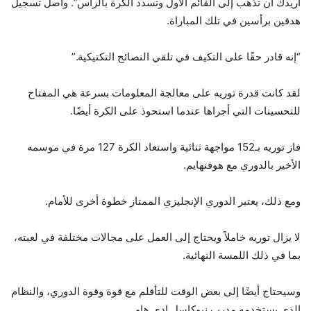
أريدك أن تذهب إلى القائم الأول وتسدد الكرة بالرأس”. واصل تسجيل
هدفين برأسين في تلك المباراة.
“إنه قادر حقًا على التكيف في تلقي النصائح التكتيكية.”
لقد كانت قدرة توريه على معالجة المعلومات بسرعة هي المفتاح
للتحسينات التي أجراها عندما استحوذ على الكرة أيضًا.
فاز توريه بـ152 مواجهة ثنائية واستعاد الكرة 127 مرة في موسمه
الأخير بالدوري مع هوفنهايم.
ومع ذلك، يعتبر الدوري الإنجليزي الممتاز خطوة أخرى للأمام.
لا يزال توريه خاملاً ويحتاج إلى العمل على مجالات مختلفة في لعبته،
بما في ذلك اللمسة النهائية.
وسيحتاج أيضًا إلى بعض الوقت للتأقلم مع قوة وقوة الدوري، والنظام
الذي يستخدمه مدرب نيوكاسل إدي هاو.