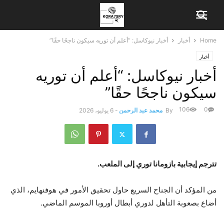
Home
أخبار
أخبار نيوكاسل: “أعلم أن توريه سيكون ناجحًا حقًا”
أخبار
أخبار نيوكاسل: “أعلم أن توريه
سيكون ناجحًا حقًا”
106
0
By
محمد عبد الرحمن
-
6 يوليو، 2026
تترجم إيجابية بازومانا توري إلى الملعب.
من المؤكد أن الجناح السريع حاول تحقيق الأمور في هوفنهايم، الذي
أضاع بصعوبة التأهل لدوري أبطال أوروبا الموسم الماضي.