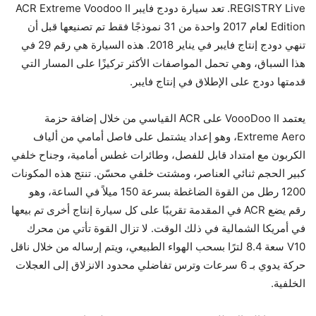
REGISTRY Live. تعد سيارة دودج فايبر ACR Extreme Voodoo II
Edition لعام 2017 واحدة من 31 نموذجًا فقط تم تصنيعها قبل أن
تنهي دودج إنتاج فايبر في يناير 2018. هذه السيارة هي رقم 29 في
هذا السباق، وهي تحمل المواصفات الأكثر تركيزًا على المسار التي
قدمتها دودج على الإطلاق في إنتاج فايبر.
يعتمد VoooDoo II على ACR القياسي من خلال إضافة حزمة
Extreme Aero، وهو إعداد يشتمل على فاصل أمامي من ألياف
الكربون مع امتداد قابل للفصل، وطائرات غطس أمامية، وجناح خلفي
كبير الحجم ثنائي العناصر، ومشتت خلفي محسّن. تنتج هذه المكونات
1200 رطل من القوة الضاغطة بسرعة 150 ميلاً في الساعة، وهو
رقم يضع ACR في المقدمة تقريبًا على كل سيارة إنتاج أخرى تم بيعها
في أمريكا الشمالية في ذلك الوقت. لا تزال القوة تأتي من محرك
V10 سعة 8.4 لترًا بسحب الهواء الطبيعي، ويتم إرساله من خلال ناقل
حركة يدوي بـ 6 سرعات وترس تفاضلي محدود الانزلاق إلى العجلات
الخلفية.