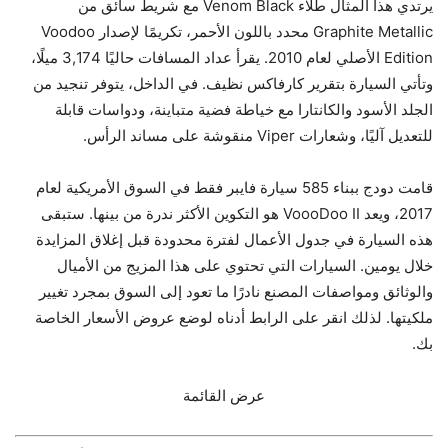
يرتدي هذا المثال طلاء Venom Black مع شريط سائق من
Graphite Metallic محدد باللون الأحمر، تكريمًا لإصدار Voodoo
Edition الأصلي لعام 2010. يقرأ عداد المسافات حاليًا 3,174 ميلًا،
وتأتي السيارة بتقرير كارفاكس نظيف. في الداخل، يتوفر تنجيد من
الجلد الأسود والكانتارا مع خياطة فضية متباينة، ودواسات قابلة
للتعديل آليًا، وشعارات Viper منقوشة على مساند الرأس.
قامت دودج ببناء 585 سيارة فايبر فقط في السوق الأمريكية لعام
2017، ويعد VoooDoo II هو التكوين الأكثر ندرة من بينها. ستبقى
هذه السيارة في جدول الأعمال لفترة محدودة قبل إغلاق المزايدة
خلال يومين. السيارات التي تحتوي على هذا المزيج من الأميال
والوثائق ومواصفات المصنع نادرًا ما تعود إلى السوق بمجرد تغيير
ملكيتها. لذلك انقر على الرابط أدناه لوضع عروض الأسعار الخاصة
بك.
عرض القائمة