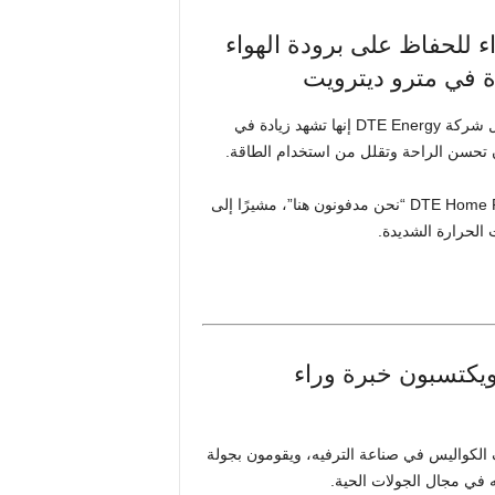
الهواء للحفاظ على برودة الهواء
ة في مترو ديترويت
مع ارتفاع درجات الحرارة وعمل مكيفات الهواء لوقت إضافي، تقول شركة DTE Energy إنها تشهد زيادة في
 تحسن الراحة وتقلل من استخدام الطاقة.
قال جريجوري بينتو، المشرف على برنامج DTE Home Protection Plus (HPP) “نحن مدفونون هنا”، مشيرًا إلى
الحرارة الشديدة.
ويكتسبون خبرة وراء
 الكواليس في صناعة الترفيه، ويقومون بجولة
 في مجال الجولات الحية.