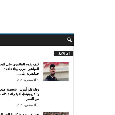
آخر الأخبار
كيف يقوم القائمون على البث
المباشر العرب ببناء قاعدة
جماهيرية على...
8 أغسطس، 2026
وفاة فلو أنتوني: شخصية صحف
وتلفزيونية/إذاعية رائدة كانت 
من العمر...
8 أغسطس، 2026
خبير في شؤون كوريا الشمالي