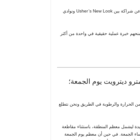
البرنامج المسمى Usher’s Entertainment Industry Club، عبارة عن شراكة بين Usher’s New Look ونوادي
منحهم خبرة عملية حقيقية في واحدة من أكثر
رو ديترويت يوم الجمعة؛
من الحرارة والرطوبة في الطريق ونحن نتطلع
ديدة ليشمل معظم المنطقة، باستثناء مقاطعة
ع لاستشارة الحرارة حتى الساعة 8:00 مساءً مساء الجمعة. في حين أن معظم يوم الجمعة