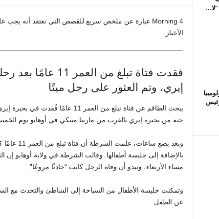
لا...
Morning 4 عبارة عن ملخص سريع للقصص التي نعتقد أنه يجب 
الأخبار.
فقدت فتاة تبلغ من الع
إيري، وتم العثور على رجل ميتًا
FIFA في كولومبيا
ئيس
يبحث الطاقم عن فتاة تبلغ من العمر 11 ع
جثة من بحيرة إيري بالقرب من مارينا مينكي في أوهايو يوم الخميس 2 يول
وبعد بضع ساعا
بالإضافة إلى جليسة أطفالها. وقالت الشرطة في ولاية أوهايو إن ا
مساء الأربعاء، ويبدو أن وفاة الرجل كانت “حادثًا مروعًا”.
وتمكنت جليسة الأطفال من السباحة إلى الشاطئ والتحدث مع الش
عن الطفل.