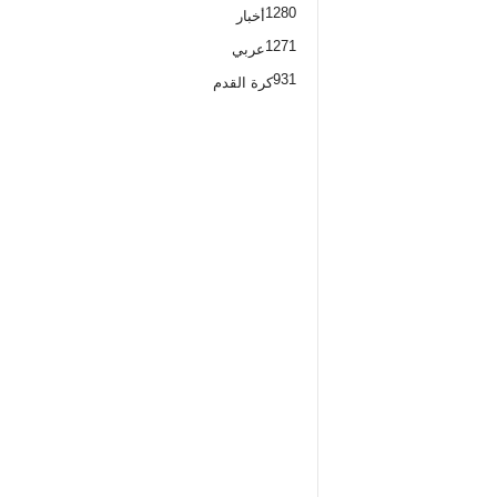
1280
أخبار
1271
عربي
931
كرة القدم