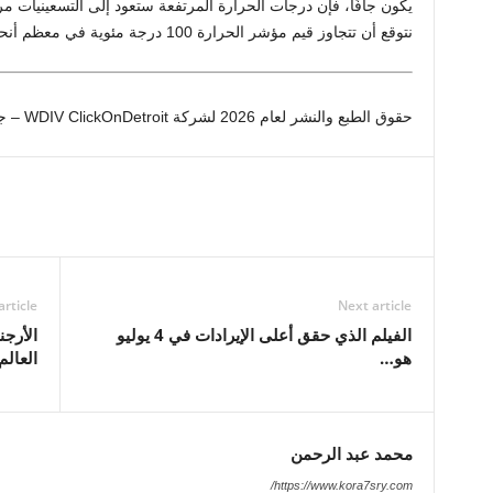
يكون جافًا، فإن درجات الحرارة المرتفعة ستعود إلى التسعينيات مر
نتوقع أن تتجاوز قيم مؤشر الحرارة 100 درجة مئوية في معظم أنحاء المنطقة.
حقوق الطبع والنشر لعام 2026 لشركة WDIV ClickOnDetroit – جميع الحقوق محفوظة.
article
Next article
الفيلم الذي حقق أعلى الإيرادات في 4 يوليو
هو…
العالم
محمد عبد الرحمن
https://www.kora7sry.com/