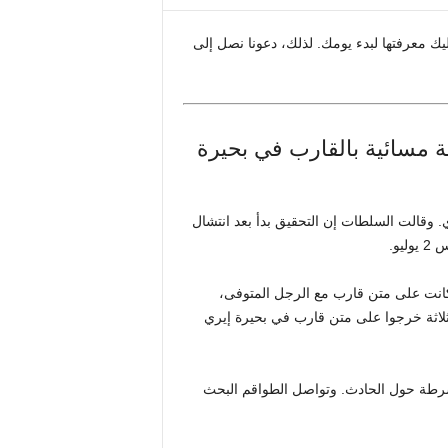
عليك معرفتها لبدء يومك. لذلك، دعونا نصل إلى
مر 11 عامًا بعد رحلة مسائية بالقارب في بحيرة
امًا فُقدت في بحيرة إيري. وقالت السلطات إن التحقيق بدأ بعد انتشال
يو.
ت، علمت الشرطة أن فتاة تبلغ من العمر 11 عامًا كانت على متن قارب مع الرجل المتوفى،
لثلاثة خرجوا على متن قارب في بحيرة إيري
رطة حول الحادث. وتواصل الطواقم البحث