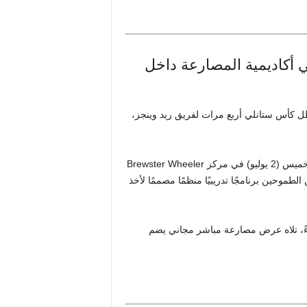
ي أكاديمية المصارعة داخل
طل كأس ستانلي أربع مرات لفريق ريد وينجز،
تم افتتاح أكاديمية Grind Time Wrestling Academy رسميًا يوم الخميس (2 يوليو) في مركز Brewster Wheeler
م للمصارعين الطموحين برنامجًا تدريبيًا منظمًا مصممًا لأخذ
لإطلاق حفلًا مفتوحًا من الساعة 5:30 إلى 7:30 مساءً، تلاه عرض مصارعة مباشر مجاني يضم