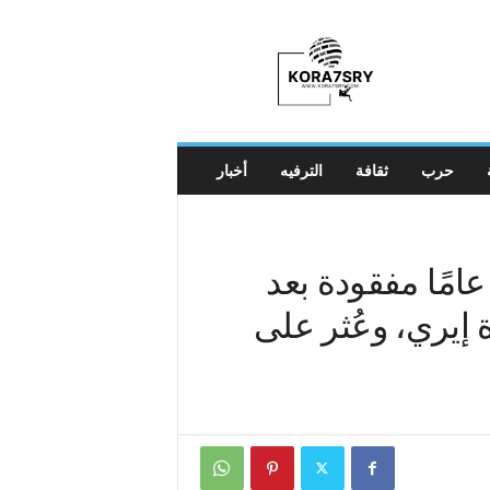
K
o
r
a
7
s
r
حرب
ثقافة
الترفيه
أخبار
y
باح 4: فتاة تبلغ من العمر 11 عامًا مفقودة بعد
 إيري، وعُثر على