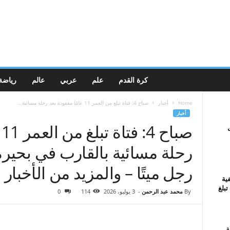
كرة القدم
علم
عربي
عالم
رياضة
Home
أخبار
صباح 4: فتاة تبلغ من العمر 11 عامًا مفقودة بعد رحلة مسائية...
أخبار
ص
رحلة مسائية بالقارب في بحيرة
رجل ميتًا – والمزيد من الأخبار
ية
تبلغ
By
محمد عبد الرحمن
-
3 يوليو، 2026
114
0
ة