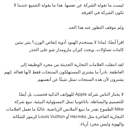
ليست ما تقوله الشركة عن نفسها. هذا ما يقوله الجميع عندما لا
تكون الشركة في الغرفة.
ولم يتوقف التطور عند هذا الحد.
اقرأ أيضًا: لماذا لا يستخدم الهنود أدوية إنقاص الوزن؟ يثير نيثين
كاماث تساؤلات، ويحث كيران مازومدار شو على الحذر
لقد انتقلت العلامات التجارية الحديثة من مجرد الوظيفة إلى
العاطفة. نادراً ما يشتري المستهلكون المنتجات فقط لأنها فعالة. إنهم
يشترون لأن هذه المنتجات تمثل شيئًا عن أنفسهم.
لا يختار الناس شركة Apple للهواتف الذكية فحسب، بل أيضًا
للتصميم والبساطة. باتاغونيا تمثل المسؤولية البيئية. تبيع شركة
Nike الطموح بقدر ما تبيع الملابس الرياضية. غالبًا ما تعمل العلامات
التجارية الفاخرة مثل Hermès أو Louis Vuitton كرموز للمكانة
والهوية وليس مجرد أزياء.