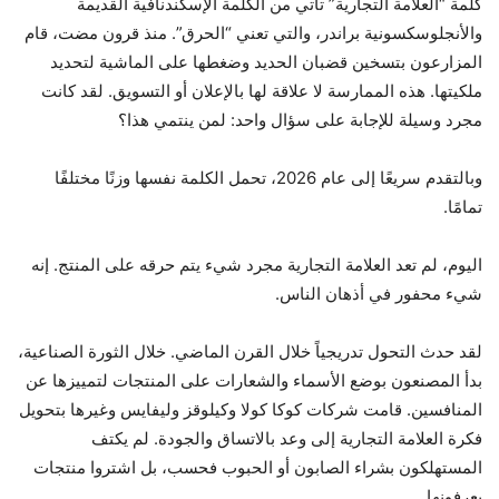
كلمة “العلامة التجارية” تأتي من الكلمة الإسكندنافية القديمة
والأنجلوسكسونية براندر، والتي تعني “الحرق”. منذ قرون مضت، قام
المزارعون بتسخين قضبان الحديد وضغطها على الماشية لتحديد
ملكيتها. هذه الممارسة لا علاقة لها بالإعلان أو التسويق. لقد كانت
مجرد وسيلة للإجابة على سؤال واحد: لمن ينتمي هذا؟
وبالتقدم سريعًا إلى عام 2026، تحمل الكلمة نفسها وزنًا مختلفًا
تمامًا.
اليوم، لم تعد العلامة التجارية مجرد شيء يتم حرقه على المنتج. إنه
شيء محفور في أذهان الناس.
لقد حدث التحول تدريجياً خلال القرن الماضي. خلال الثورة الصناعية،
بدأ المصنعون بوضع الأسماء والشعارات على المنتجات لتمييزها عن
المنافسين. قامت شركات كوكا كولا وكيلوقز وليفايس وغيرها بتحويل
فكرة العلامة التجارية إلى وعد بالاتساق والجودة. لم يكتف
المستهلكون بشراء الصابون أو الحبوب فحسب، بل اشتروا منتجات
يعرفونها.