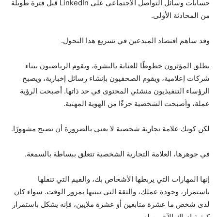
حسابات وسائل التواصل الاجتماعي على LinkedIn قبل فترة طويلة
من المحادثة الأولى.
وقد ساهم اقتصاد المبدعين في تسريع هذا التحول.
يطلق المؤثرون خطوطًا للعناية بالبشرة، ويقوم الرياضيون ببناء
شركات إعلامية، ويقوم الصحفيون بإنشاء رسائل إخبارية، ويصبح
الرؤساء التنفيذيون منشئي المحتوى في حد ذاتها. أصبحت الرؤية
عملة، وأصبحت الشخصية جزءًا من الهوية المهنية.
لكن كونك علامة تجارية شخصية لا يعني بالضرورة أن تصبح مشهورًا.
في جوهرها، العلامة التجارية الشخصية تتعلق ببساطة بالسمعة.
إنها المهارات التي يربطها الأشخاص بك، والقيم التي تنقلها
باستمرار، وجودة عملك، والثقة التي تبنيها بمرور الوقت. سواء كان
لدى شخص ما عشرة متابعين أو عشرة ملايين، فإنه يشكل باستمرار
كيفية إدراك الآخرين له.