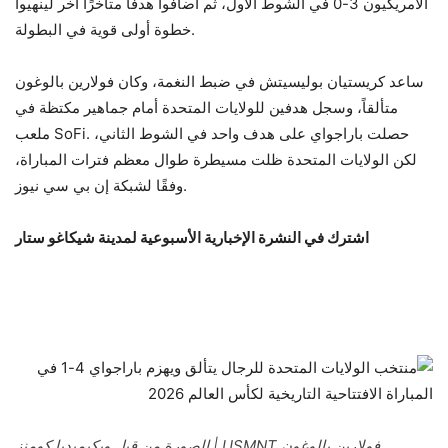
الأمريكيون 3-0 في الشوط الأول، ثم أضافوا هدفًا متأخرًا آخر لينهيوا
خطوة أولى قوية في البطولة.
ساعد كريستيان بوليسيتش في ضبط النغمة، وكان فولارين بالوغون
متألقاً، وسجل هدفين للولايات المتحدة أمام جماهير مكتظة في
ملعب SoFi. حصلت باراجواي على هدف واحد في الشوط الثاني،
لكن الولايات المتحدة ظلت مسيطرة طوال معظم فترات المباراة،
وفقًا لشبكة إن بي سي نيوز.
اشترك في النشرة الإخبارية الأسبوعية لمدينة شيكاغو ستار
فولارين بالوغون USMNT | الصورة من قبل ويكيميديا ​​​​كومنز