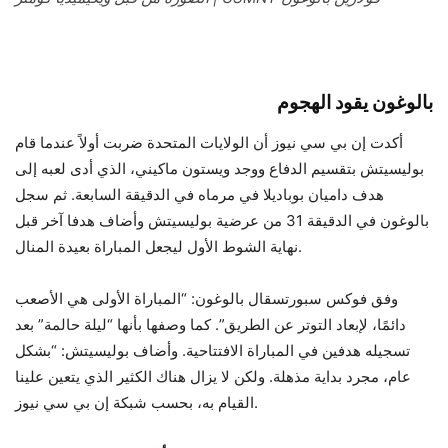
بالوغون يقود الهجوم
أكدت إن بي سي نيوز أن الولايات المتحدة ضربت أولاً عندما قام
بوليسيتش بتقسيم الدفاع ووجد ويستون ماكيني، الذي أدى لعبه إلى
هدف داميان بوباديلا في مرماه في الدقيقة السابعة. ثم سجل
بالوغون في الدقيقة 31 من عرضية بوليسيتش وأضاف هدفا آخر قبل
نهاية الشوط الأول ليجعل المباراة بعيدة المنال.
وفق
فوكس سبورتس
قال بالوغون: “المباراة الأولى هي الأصعب
دائمًا، لإبعاد التوتر عن الطريق”. كما وصفها بأنها “ليلة حالمة” بعد
تسجيله هدفين في المباراة الافتتاحية. وأضاف بوليسيتش: “بشكل
عام، مجرد بداية مذهلة. ولكن لا يزال هناك الكثير الذي يتعين علينا
القيام به، بحسب شبكة إن بي سي نيوز.