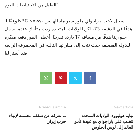
القليل من الاحتياطات اليوم”.
وفقًا لـ NBC News، سجل لاعب باراجواي ماوريسيو ماجالهايس
هدفًا في الدقيقة 73، لكن الولايات المتحدة ردت متأخرًا عندما سجل
جيو رينا هدفًا من مسافة 17 ياردة تقريبًا. أعطى الفوز دفعة مبكرة
للدولة المضيفة حيث تتجه إلى مباراتها التالية في المجموعة الرابعة
ضد أستراليا.
Previous article
Next article
نهاية هوليوود: الولايات المتحدة
ما نعرفه عن صفقة محتملة لإنهاء
تتغلب على باراجواي مع عودة كأس
حرب إيران
العالم إلى لوس أنجلوس