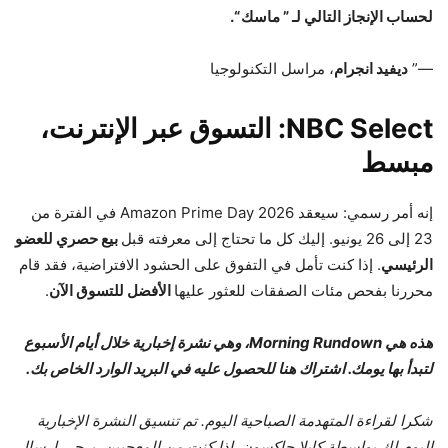
لحساب الإنجاز التالي لـ ” ماسك “.
—”
ديفيد انجرام
، مراسل التكنولوجيا
NBC Select: التسوق عبر الإنترنت،
مبسط
إنه أمر رسمي: سيعقد Amazon Prime Day 2026 في الفترة من
23 إلى 26 يونيو. إليك كل ما تحتاج إلى معرفته قبل
بيع حصري للعضو
الرئيسي
. إذا كنت تأمل في التفوق على الحشود الافتراضية، فقد قام
محررنا بفحص مئات الصفقات للعثور عليها
الأفضل للتسوق الآن
.
هذه هي Morning Rundown، وهي نشرة إخبارية خلال أيام الأسبوع
لتبدأ بها يومك. اشتراك
هنا
للحصول عليه في البريد الوارد الخاص بك.
شكرا لقراءة المتهدمة الصباحية اليوم. تم تنسيق النشرة الإخبارية
اليوم لك بواسطة كايلا جاكسون. إذا كنت من المعجبين، يرجى إرسال