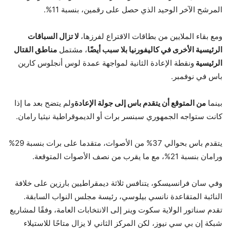
المرشح الآخر الوحيد الذي حصل على رقمين، بنسبة 11%.
ومع بقاء الملايين من بطاقات الاقتراع لفرزها،
لا تزال السباقات
الرئيسية الأخرى في كاليفورنيا بلا سبب أيضًا
، مشتمل
مناطق القتال
الرئيسية
ونقطة الإعادة الثانية لمواجهة عمدة لوس أنجلوس كارين
باس في نوفمبر.
بينما
من المتوقع أن يتقدم باس إلى جولة الإعادة
ولم يتضح بعد ما إذا
كانت ستواجه الجمهوري سبنسر برات أو الديموقراطية نيثيا رامان.
يتقدم باس بحوالي 37% من الأصوات، متقدما على برات بنسبة 29%
ورامان بنسبة 21%، مع ما يقرب من نصف الأصوات المتوقعة.
وفي سان فرانسيسكو، يتنافس ثلاثة ديمقراطيين بارزين على خلافة
النائبة المتقاعدة نانسي بيلوسي، رئيسة مجلس النواب السابقة.
تقدم سناتور الولاية سكوت وينر إلى الانتخابات العامة، وفقًا لمشاريع
شبكة إن بي سي نيوز، لكن المركز الثاني لا يزال متاحًا للاستيلاء