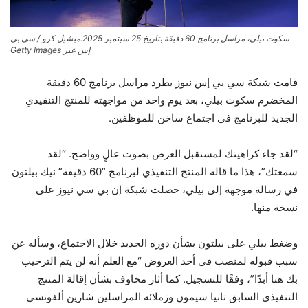
سكوت بيلي، مراسل برنامج 60 دقيقة بتاريخ 25 سبتمبر 2025.
ميشيل كرو / سي بي
إس عبر Getty Images
قامت شبكة سي بي إس نيوز بطرد مراسل برنامج 60 دقيقة
المخضرم سكوت بيلي، بعد يوم واحد من مواجهته للمنتج التنفيذي
الجديد للبرنامج في اجتماع ساخن للموظفين.
“لقد جاء كراهيتك لمستقبل العرض بصوت عالٍ وواضح. “لقد
سمعتك”، هذا ما قاله المنتج التنفيذي لبرنامج “60 دقيقة” نيك بيلتون
في رسالة موجهة إلى بيلي، حصلت شبكة إن بي سي نيوز على
نسخة منها.
وضغط بيلي على بيلتون بشأن دوره الجديد خلال الاجتماع، وسأله عن
سبب قبوله لمنصب في أحد العروض “مع العلم أنه لن يتم الترحيب
بك هنا أبدًا”، وفقًا للتسجيل. كما أثار مخاوف بشأن إقالة المنتج
التنفيذي السابق تانيا سيمون وزملائه المراسلين شارين ألفونسي