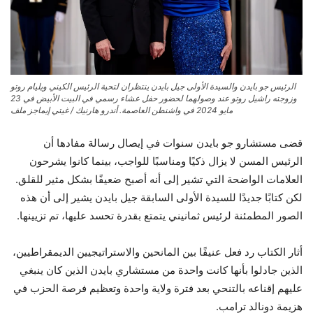
الرئيس جو بايدن والسيدة الأولى جيل بايدن ينتظران لتحية الرئيس الكيني ويليام روتو
وزوجته راشيل روتو عند وصولهما لحضور حفل عشاء رسمي في البيت الأبيض في 23
مايو 2024 في واشنطن العاصمة.
أندرو هارنيك / غيتي إيماجز ملف
قضى مستشارو جو بايدن سنوات في إيصال رسالة مفادها أن
الرئيس المسن لا يزال ذكيًا ومناسبًا للواجب، بينما كانوا يشرحون
العلامات الواضحة التي تشير إلى أنه أصبح ضعيفًا بشكل مثير للقلق.
لكن كتابًا جديدًا للسيدة الأولى السابقة جيل بايدن يشير إلى أن هذه
الصور المطمئنة لرئيس ثمانيني يتمتع بقدرة تحسد عليها، تم تزيينها.
أثار الكتاب رد فعل عنيفًا بين المانحين والاستراتيجيين الديمقراطيين،
الذين جادلوا بأنها كانت واحدة من مستشاري بايدن الذين كان ينبغي
عليهم إقناعه بالتنحي بعد فترة ولاية واحدة وتعظيم فرصة الحزب في
هزيمة دونالد ترامب.