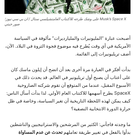
Musk’s Space X على وشك طرحه للاكتتاب العام
تشيلسي ستال / ان بي سي نيوز؛
صور جيتي
أصبحت عبارة “المليونيرات والمليارديرات” مألوفة في السياسة
الأمريكية في أي وقت يُطرح فيه موضوع فجوة الثروة في البلاد. الآن،
أضف تريليونيرات إلى القائمة.
بدأت أفكر في العبارة مرة أخرى بعد أن اتضح أن إيلون ماسك كان
على أعتاب أن يصبح أول تريليونير في العالم. قد يحدث ذلك في
الأسبوع المقبل، عندما من المتوقع أن تقوم شركته الصاروخية
SpaceX بطرح أسهمها للاكتتاب العام الأولي. لذا بدأت أسأل الناس:
كيف يمكن لهذه اللحظة التاريخية أن تغير السياسة، وخاصة في ظل
حرارة الدورة الانتخابية النصفية؟
ما وجدته فاجأني: الكثير من المرشحين والاستراتيجيين والناشطين
بدأوا بالفعل في تغيير طريقة تعاملهم
تحدث عن عدم المساواة