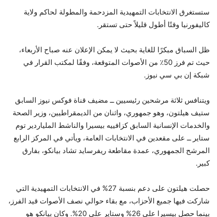
ستستغرق الانتخابات التمهيدية المزدحمة والمطولة لحاكم ولاية
كاليفورنيا وقتًا أطول قليلاً حتى تستقر.
ظل السباق مبكرًا للغاية بحيث لا يمكن الإعلان عنه صباح الأربعاء،
حيث تم فرز 50٪ من الأصوات المتوقعة، وفقًا لمكتب القرار في
شبكة إن بي سي نيوز.
ويتنافس ثلاثة مرشحين رئيسيين ــ مضيف قناة فوكس نيوز السابق
ستيف هيلتون، وهو جمهوري، واثنان من الديمقراطيين، وزير الصحة
والخدمات الإنسانية السابق كزافييه بيسيرا والناشط الملياردير توم
ستاير ــ على مقعدين في الانتخابات العامة، ويأتي في المركز الرابع
المرشح الجمهوري، عمدة مقاطعة ريفرسايد تشاد بيانكو، بفارق
كبير.
حصلت هيلتون على دعم بنسبة 27% في الانتخابات التمهيدية التي
شاركت فيها جميع الأحزاب، مع بقاء حوالي نصف الأصوات قيد الفرز،
بينما حصل بيسيرا على 26% وستاير على 20%. وكان بيانكو هو