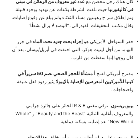
كان هناك رجل محصن مع
عدد غير معروف من الرهائن في مبنى
في كاليفورنيا
حيث تلقت الشرطة بلاغات عن تهديد بوجود قنبلة.
وتم إطلاق سراح رهينتين مساء الثلاثاء ولم يبلغ عن وقوع إصابات.
وقال مكتب التحقيقات الفيدرالي: “الوضع لا يزال نشطًا”.
خفر السواحل الأمريكي هو
إجراء بحث جديد تحت الماء
في جزر
البهاما من أجل لينيت هوكر، التي اختفت في أبريل/نيسان، بعد أن
قال زوجها إنها سقطت من قارب.
مقترح أمريكي لفتح أ
منشأة للحجر الصحي تضم 50 سريراً في
كينيا للأميركيين المعرضين للإصابة بالإيبولا
يثير ردود فعل عنيفة
واحتجاجات.
بيبو بريسون,
توفي مغني R & B الحائز على جائزة جرامي
والمعروف بأغانيه الثنائية “Beauty and the Beast” و “Whole
New World” بعد إصابته بسكتة دماغية.
ال
سيتعين على سان أنطونيو سبيرز أن يخالف هذا الاتجاه