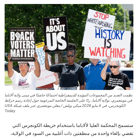
نظمت العديد من المجموعات المؤيدة للديمقراطية اجتماعًا حاشدًا في مبنى ولاية ألاباما
في مونتغمري، بولاية ألاباما، ردًا على الجلسة الخاصة المزعومة حول إعادة رسم خرائط
الكونجرس، في 4 مايو 2026.
ميكي ويلش / معلن مونتغمري عبر ملف شبكة USA
Today
ستسمح المحكمة العليا لألاباما باستخدام خريطة الكونجرس التي
تقضي بإلغاء واحدة من منطقتين ذات أغلبية من السود في الولاية،