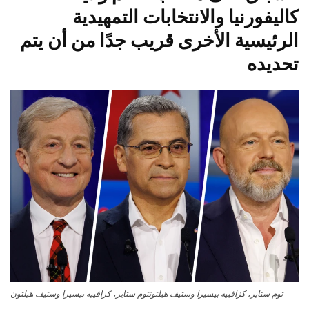
كاليفورنيا والانتخابات التمهيدية
الرئيسية الأخرى قريب جدًا من أن يتم
تحديده
توم ستاير، كزافييه بيسيرا وستيف هيلتون
توم ستاير، كزافييه بيسيرا وستيف هيلتون