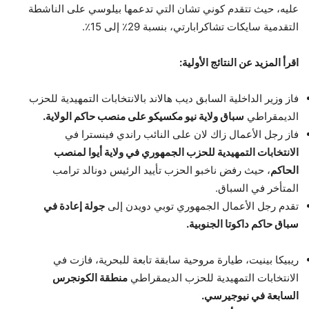
عليه، حيث تتقدم كوني تشان التي تدعمها بيلوسي على الناشطة
التقدمية سايكات تشاكرابارتي، بنسبة 29٪ إلى 15٪.
اقرأ المزيد عن النتائج الأولية:
فاز وزير الداخلية السابق ديب هالاند بالانتخابات التمهيدية للحزب
الديمقراطي
سباق ولاية نيو مكسيكو على منصب حاكم الولاية.
فاز رجل الأعمال زاك لان على النائب راندي فينسترا في
الانتخابات التمهيدية للحزب الجمهوري في ولاية أيوا لمنصب
الحاكم
، حيث رفض ناخبو الحزب تأييد الرئيس دونالد ترامب
المتأخر في السباق.
تقدم رجل الأعمال الجمهوري توبي دويدن إلى
جولة إعادة في
سباق حاكم داكوتا الجنوبية.
ريبيكا بينيت، طيارة مروحية سابقة تابعة للبحرية، فازت في
الانتخابات التمهيدية للحزب الديمقراطي
منطقة الكونجرس
السابعة في نيوجيرسي.