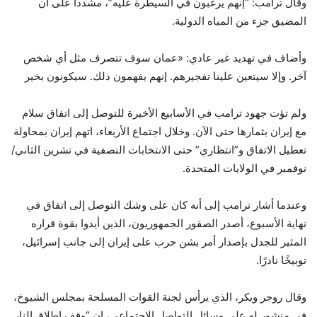
وقال ترامب: “إنهم يرغبون في السيطرة عليه”، مشدداً على أن
المضيق جزء من المياه الدولية.
وأضاف في تهديد غير عادي: «عمان سوف تتصرف مثل أي شخص
آخر. وإلا سيتعين علينا تفجيرهم. إنهم يفهمون ذلك. سيكونون بخير
ولم تؤت جهود ترامب في الأسابيع الأخيرة للتوصل إلى اتفاق سلام
مع إيران بثمارها حتى الآن. وخلال اجتماع الأربعاء، اتهم إيران بمحاولة
تعطيل الاتفاق و”انتظاري” حتى الانتخابات النصفية في تشرين الثاني/
نوفمبر في الولايات المتحدة.
وعندما أشار ترامب إلى أنه كان على وشك التوصل إلى اتفاق في
نهاية الأسبوع، أصدر الصقور الجمهوريون، الذين أيدوا بقوة قراره
المثير للجدل بإصدار أمر بشن حرب على إيران إلى جانب إسرائيل،
توبيخًا نادرًا.
وقال روجر ويكر، الذي يرأس لجنة القوات المسلحة بمجلس الشيوخ،
في منشور له على وسائل التواصل الاجتماعي، إن “وقف إطلاق النار