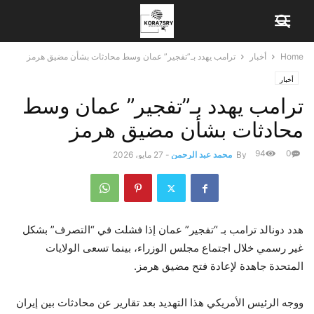
Home
أخبار
ترامب يهدد بـ”تفجير” عمان وسط محادثات بشأن مضيق هرمز
أخبار
ترامب يهدد بـ”تفجير” عمان وسط
محادثات بشأن مضيق هرمز
94
0
By
محمد عبد الرحمن
-
27 مايو، 2026
هدد دونالد ترامب بـ “تفجير” عمان إذا فشلت في “التصرف” بشكل
غير رسمي خلال اجتماع مجلس الوزراء، بينما تسعى الولايات
المتحدة جاهدة لإعادة فتح مضيق هرمز.
ووجه الرئيس الأمريكي هذا التهديد بعد تقارير عن محادثات بين إيران