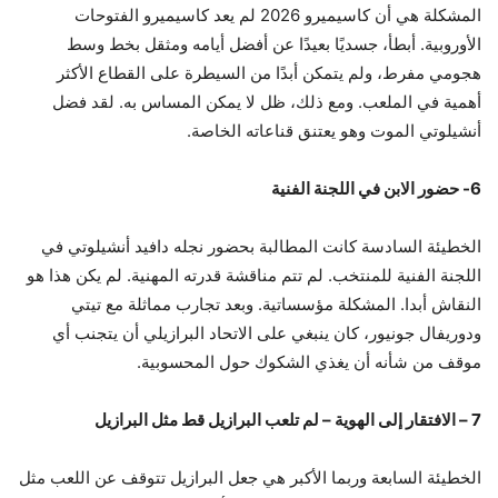
المشكلة هي أن كاسيميرو 2026 لم يعد كاسيميرو الفتوحات
الأوروبية. أبطأ، جسديًا بعيدًا عن أفضل أيامه ومثقل بخط وسط
هجومي مفرط، ولم يتمكن أبدًا من السيطرة على القطاع الأكثر
أهمية في الملعب. ومع ذلك، ظل لا يمكن المساس به. لقد فضل
أنشيلوتي الموت وهو يعتنق قناعاته الخاصة.
6- حضور الابن في اللجنة الفنية
الخطيئة السادسة كانت المطالبة بحضور نجله دافيد أنشيلوتي في
اللجنة الفنية للمنتخب. لم تتم مناقشة قدرته المهنية. لم يكن هذا هو
النقاش أبدا. المشكلة مؤسساتية. وبعد تجارب مماثلة مع تيتي
ودوريفال جونيور، كان ينبغي على الاتحاد البرازيلي أن يتجنب أي
موقف من شأنه أن يغذي الشكوك حول المحسوبية.
7 – الافتقار إلى الهوية – لم تلعب البرازيل قط مثل البرازيل
الخطيئة السابعة وربما الأكبر هي جعل البرازيل تتوقف عن اللعب مثل