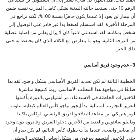
الرقم 10 حتى يستعيد حالته البدنية بشكل كامل. المدرب نفسه ضمن
أن نيمار لن يعود إلا عندما يكون جاهزًا بنسبة 100%. لكنه تراجع في
المرحلة الأخيرة. لقد استسلم لضغط بدا غير قادر على الوصول إلى
شخص بمكانته. لقد استدعى لاعباً كان لا يزال يعاني من إصابة عضلية
من الدرجة الثانية، وهو ما يتعارض مع الكلام الذي كان يحتفظ به حتى
ذلك الحين.
3- عدم وجود فريق أساسي
الخطيئة الثالثة لم تكن تحديد الفريق الأساسي بشكل واضح. لقد بدا
ضائعًا في مواجهة هذا المطلب الأساسي. ربما كنتيجة مباشرة
للاختيارات الخاطئة في الاستدعاء، مر أنشيلوتي بالدورة بأكملها
لتعزيز التجارب المتتالية. بدأ إيجور تياجو كأس العالم كبداية. تناوب
لويز هنريكي بين مقاعد البدلاء والفريق الرئيسي. لوكاس باكيتا
ودانيلو سانتوس والعديد من الآخرين دخلوا الفريق وغادروه دون وجود
أي معايير واضحة. عندما بدأت بطولة كأس العالم، لم يكن يبدو أن
حتى اللاعبين أنفسهم يعرفون من يشكل أساس المنتخب الوطني.