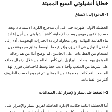
خطايا أنشيلوتي السبع المميتة
1- الدعوة إلى الاتساق
الخطيئة الأولى ظهرت حتى قبل أن تتدحرج الكرة: الاستدعاء. وبعد
خسارة لاعبين مهمين بسبب الإصابة، كافح أنشيلوتي من أجل إعادة
بناء القائمة النهائية. وفي محاولة لزيادة الخيارات الهجومية، أدى إلى
اختلال التوازن في الفريق، وإفراغ خط الوسط وخلق مجموعة دون
انسجام بين القطاعات. على الجانبين، لم يوضح أبدًا من هم رجاله
الموثوق بهم. وصلت البرازيل إلى كأس العالم من خلال ارتجال مدافع
على شريط من الملعب وأخذ لاعب خط وسط كاحتياطي فوري لهذا
المنصب. لقد كانت مجموعة من الممثلين تم تجميعها حسب الظروف
أكثر من القناعات.
2- الضغط على نيمار والإصرار على الميداليات
أما الخطيئة الثانية فكانت الإدارة الخاطئة لفريق نيمار والإصرار على
الميداليات. منذ أشهر، كل شيء يشير إلى أن أنشيلوتي لن يستدعي