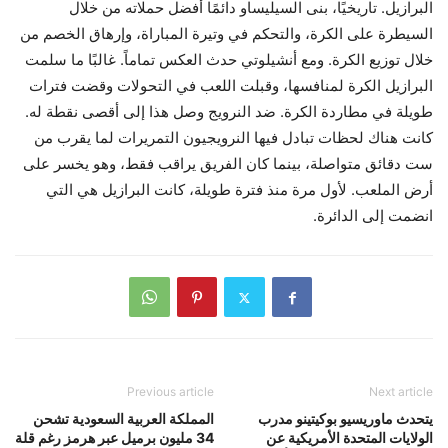
البرازيل. تاريخيًا، بنى السيليساو دائمًا أفضل حملاته من خلال
السيطرة على الكرة، والتحكم في وتيرة المباراة، وإرهاق الخصم من
خلال توزيع الكرة. ومع أنشيلوتي حدث العكس تماماً. غالبًا ما سلمت
البرازيل الكرة لمنافسها، وقبلت اللعب في التحولات وقضت فترات
طويلة في مطاردة الكرة. ضد النرويج وصل هذا إلى أقصى نقطة له.
كانت هناك لحظات تبادل فيها النرويجيون التمريرات لما يقرب من
ست دقائق متواصلة، بينما كان الفريق يراقب فقط، وهو يخسر على
أرض الملعب. لأول مرة منذ فترة طويلة، كانت البرازيل هي التي
انضمت إلى الدائرة.
Previous article
Next article
يتحدث ماوريسيو بوكيتينو مدرب
المملكة العربية السعودية تشحن
الولايات المتحدة الأمريكية عن
34 مليون برميل عبر هرمز رغم قلة