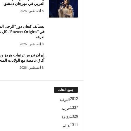
العربي في مهرجان دمشق
8 أغسطس، 2026
يستأنف كنعان دور “الرجل ال
في “Power: Origins”. ك
نعرفه
8 أغسطس، 2026
إيران تدرس ترتيبات هرمز و
آفاق غامضة مع الولايات المت
8 أغسطس، 2026
جميع الفئات
2812
الترفيه
1337
حرب
1329
ثقافة
1311
عالم