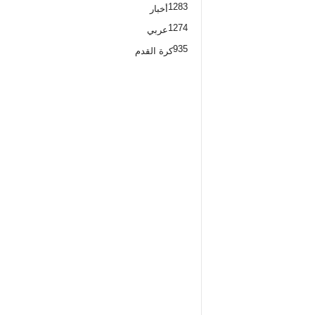
1283
أخبار
1274
عربي
935
كرة القدم