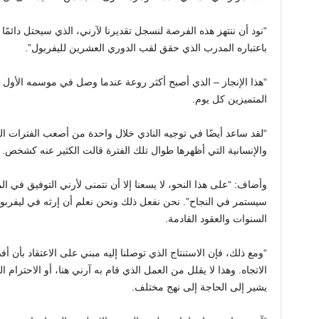
“نود أن ننتهز هذه الفرصة لنسجل تقديرنا لآرني، الذي سيحتل دائمًا م
باعتباره المدرب الذي حقق لقب الدوري العشرين لليفربول”.
“هذا الإنجاز – الذي أصبح أكثر روعة عندما وصل في موسمه الأول في 
المتميزين كل يوم.
“لقد ساعد أيضًا في توجيه النادي خلال واحدة من أصعب الفترات ال
والإنسانية التي أظهرها طوال تلك الفترة قالت الكثير عنه كشخص.
وأضاف: “على هذا النحو، لا يسعنا إلا أن نتمنى لأرني التوفيق في الم
سيستمر في النجاح”. نحن نفعل ذلك ونحن نعلم أن إرثه في ليفربول
السنوات والعقود القادمة.
“ومع ذلك، فإن الاستنتاج الذي توصلنا إليه مبني على الاعتقاد بأن
الاتجاه. وهذا لا يقلل من العمل الذي قام به آرني هنا، أو الاحترام ا
يشير إلى الحاجة إلى نهج مختلف.