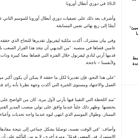
الـ16 في دوري أبطال أوروبا.
أيضًا إلى ربع نهائي نفس المسابقة.
سيئ”
ل ما
وفي بيان مشترك، أكدت ملكية ليفربول تقديرها للنجاح الذي حققه آ
عامين قضاها في منصبه: “من البديهي أن نتخذ هذا القرار الصعب بال
قدمها آرني لنادي ليفربول خلال الفترة التي قضاها معنا كبيرة وذا
سط
ولأنفسنا – ناجحة.
حدة
“على هذا النحو، فإن تقديرنا لكل ما حققه لا يمكن أن يكون أكبر من 
العمل والاجتهاد ومستوى الخبرة التي أكدت وجهة نظرنا بأنه رائد ف
“منذ اللحظة التي التقينا فيها بآرني لأول مرة، كان من الواضح على
يحتضنها. وظهر ذلك جلياً عندما وافق على تولي منصب المدير الفني،
الممتاز، وطوال الموسم الذي انتهى لتوه عندما واجه تحديات وأعباء 
وأضاف: “في الوقت نفسه، توصلنا بشكل جماعي إلى نتيجة مفادها 
الاستمرار في المضي قدمًا”. ومرة أخرى، لا بد من التأكيد على أن هذ