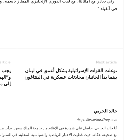
“آرني يغادر مع امتناننا، مع لقب الدوري الإنجليزي الممتاز باسمه، وم
في آنفيلد.”
article
Next article
توغلت القوات الإسرائيلية بشكل أعمق في لبنان
يجب أن
بينما بدأ الجانبان محادثات عسكرية في البنتاغون
و”الهو
إلى م
خالد الحربي
https://www.kora7sry.com/
مع صحيفة عكاظ حيث غطيت الأخبار الرياضية والسياسية المحلية. في السنوات