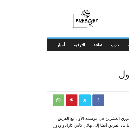
K
o
r
a
7
s
r
حرب
ثقافة
الترفيه
أخبار
y
ول
واصل آرني إحراز لقب الدوري العشرين في موسمه الأول مع الفريق،
فضل مدير فني في LMA لهذا العام، كما قاد الفريق أيضًا إلى نهائي كأس كاراباو ودور