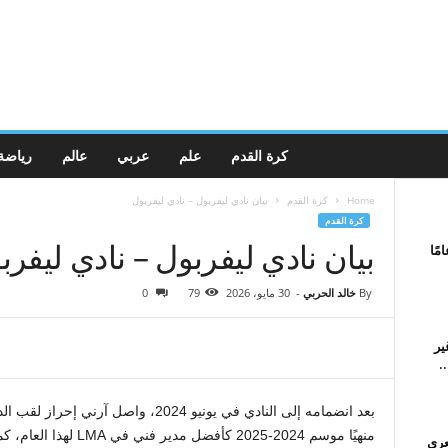
كرة القدم
علم
عربي
عالم
رياضة
Home
كرة القدم
بيان نادي ليفربول – نادي ليفربول
كرة القدم
بيان نادي ليفربول – نادي ليفرب
شيل سالفيتات، 60 عامًا
By
خالد الحربي
-
30 مايو، 2026
79
0
و غير
بعد انضمامه إلى النادي في يونيو 2024، 
منهيًا موسم 2024-2025 كأ
عري