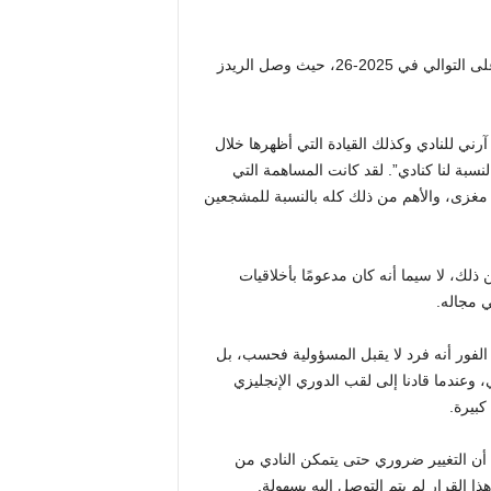
وأشرف بعد ذلك على تصفيات دوري أبطال أوروبا للموسم الثاني على التوالي في 2025-26، حيث وصل الريدز
رني للنادي وكذلك القيادة التي أظهرها خلال
نسبة لنا كنادي”. لقد كانت المساهمة التي
ت مغزى، والأهم من ذلك كله بالنسبة للمشجعين
ذلك، لا سيما أنه كان مدعومًا بأخلاقيات
ي مجاله.
 الفور أنه فرد لا يقبل المسؤولية فحسب، بل
 وعندما قادنا إلى لقب الدوري الإنجليزي
كبيرة.
أن التغيير ضروري حتى يتمكن النادي من
ا القرار لم يتم التوصل إليه بسهولة.