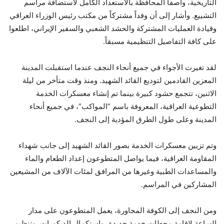
التاريخية، واصفاً المحافظة بالاستعداد الكامل لاستضافة مراسم
التشييع. وأشار إلى أن وفداً مشتركاً من مكتب رئيس الوزراء العراقي
وقيادة العمليات المشتركة والحشد الشعبي والسفير الإيراني، اطلعوا
على كافة التفاصيل التنظيمية مسبقاً.
لقد تغيرت الأجواء في جميع أنحاء النجف عندما استقبلت المدينة
المعزين القادمين لتوديع القائد الشهيد. ومنذ وقت متأخر من ليلة
الاثنين، تتجمع حشود كبيرة بينما تم إنشاء معسكرات الخدمة
التطوعية العراقية، المعروفة باسم “المواكب”، في جميع أنحاء
المدينة وعلى طول الطرق المؤدية إلى النجف.
وتم تزيين معسكرات الخدمة بصور القائد الشهيد إلى جانب شهداء
المقاومة العراقية، فيما يواصل المتطوعون إعداد الطعام والماء
والمساعدات الطبية وغيرها من المرافق لمئات الآلاف من المشيعين
المشاركين في المراسم.
ومن النجف إلى الكوفة المجاورة، يعمل المتطوعون على مدار
الساعة لإقامة محطات خدمة جديدة، واستكمال الديكورات، وتنظيم