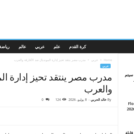
كرة القدم
علم
عربي
عالم
رياضة
Home
عربي
مدرب مصر ينتقد تحيز إدارة المونديال ضد الأفارقة والعرب
عربي
مدرب مصر ينتقد تحيز إدارة الم
ة سيتم
والعرب
By
خالد الحربي
-
8 يوليو، 2026
124
0
FloMarc
ضلة لدى المعجبين لعام 2026
 قابلة