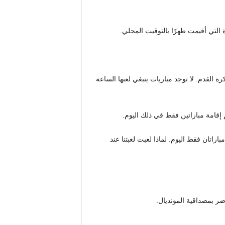
 التي أقيمت ظهرًا بالتوقيت المحلي.
رة القدم. لا توجد مباريات ينبغي لعبها الساعة
قامة مباراتين فقط في ذلك اليوم.
عة 7:30 صباحًا؟” كانت هناك مباراتان فقط اليوم. لماذا لعبت لعبتنا عند
ر بمصداقية المونديال.