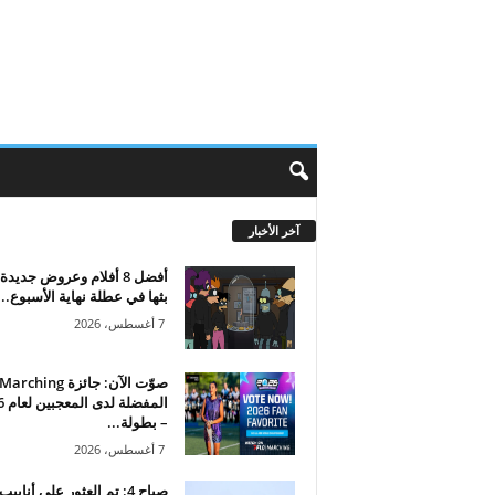
آخر الأخبار
أفضل 8 أفلام وعروض جديد
بثها في عطلة نهاية الأسبوع...
7 أغسطس، 2026
صوّت الآن: جائزة hing
المف
– بطولة...
7 أغسطس، 2026
صباح 4: تم العثور على أنابيب