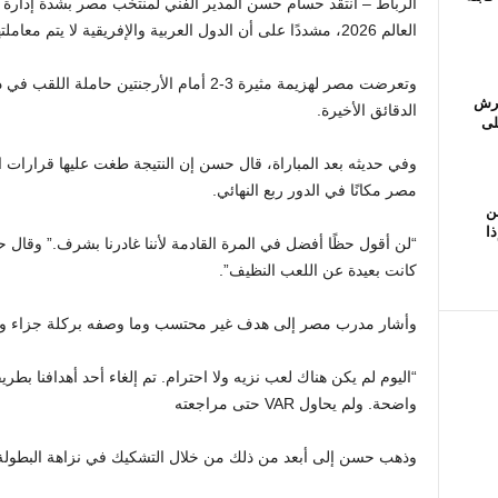
الرباط
العالم 2026، مشددًا على أن الدول العربية والإفريقية لا يتم معاملتها بشكل عادل في أكبر مراحل كرة القدم.
عرش
الدقائق الأخيرة.
لى
وفي حديثه بعد المباراة، قال حسن إن النتيجة طغت عليها قرارات ال
مصر مكانًا في الدور ربع النهائي.
ن
ذا
“لن أقول حظًا أفضل في المرة القادمة لأننا غادرنا بشرف.” وقال 
كانت بعيدة عن اللعب النظيف”.
وأشار مدرب مصر إلى هدف غير محتسب وما وصفه بركلة جزاء واضح
“اليوم لم يكن هناك لعب نزيه ولا احترام. تم إلغاء أحد أهدافنا بط
واضحة. ولم يحاول VAR حتى مراجعته
وذهب حسن إلى أبعد من ذلك من خلال التشكيك في نزاهة البطولة، م