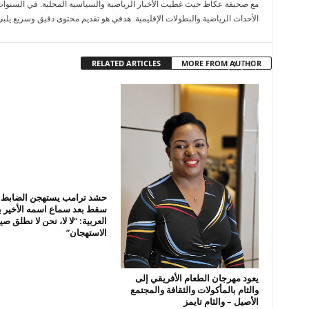
مع صحيفة عكاظ حيث غطيت الأخبار الرياضية والسياسية المحلية. في السنوات
الأحداث الرياضية والبطولات الإقليمية. هدفي هو تقديم محتوى دقيق وسريع يلبي
RELATED ARTICLES
MORE FROM AUTHOR
حشد ترامب يستهجن الضابط 
سقط بعد سماع اسمه الأخير با
العربية: “لا لا، نحن لا نطلق ص
الاستهجان”
يعود مهرجان الطعام الأفريقي إلى
والثام بالمأكولات والثقافة والمجتمع
الأصيل – والثام تايمز