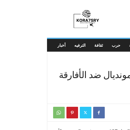
K
o
r
a
7
s
r
حرب
ثقافة
الترفيه
أخبار
y
ونديال ضد الأفارقة