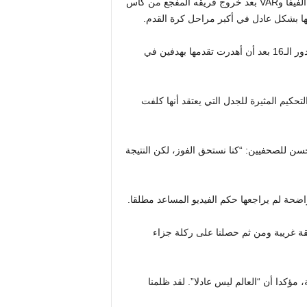
– انتقد حسام حسن المدير الفني لمنتخب مصر بشدة إدارة الفيفا وVAR بعد خروج فريقه المفجع من كأس
وتعرضت مصر لهزيمة مثيرة 3-2 أمام الأرجنتين حاملة اللقب في دور الـ16 بعد أن أهدرت تقدمها بهدفين في
تحكيم المثيرة للجدل التي يعتقد أنها كلفت
حسن للصحفيين: “كنا نستحق الفوز، لكن النتيجة
ة لم يراجعها حكم الفيديو المساعد مطلقا.
ريقة غريبة ومن ثم حصلنا على ركلة جزاء
ؤكدا أن “العالم ليس عادلا”. لقد ظلمنا