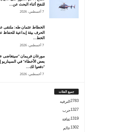
للنفخ أثناء البحث عن...
7 أغسطس، 2026
الخطاط عثمان طه: ملتقى 
الحرف بيئة إبداعية للحفاظ ع
الخط...
7 أغسطس، 2026
مورغان فريمان “سيتغاضى ع
بعض الأخطاء” في السيناريو إ
“دفعوا لك...
7 أغسطس، 2026
جميع الفئات
2783
الترفيه
1327
حرب
1319
ثقافة
1302
عالم