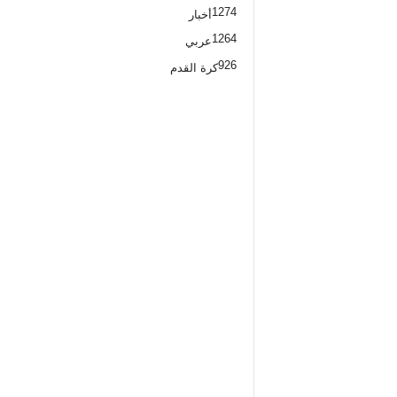
1274
أخبار
1264
عربي
926
كرة القدم