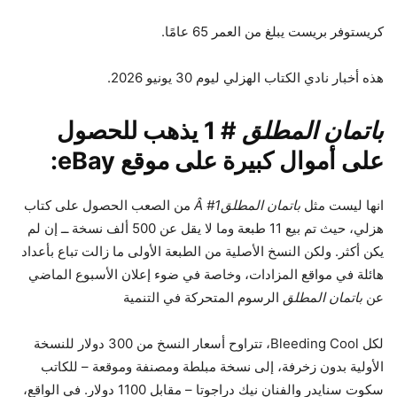
كريستوفر بريست يبلغ من العمر 65 عامًا.
هذه أخبار نادي الكتاب الهزلي ليوم 30 يونيو 2026.
باتمان المطلق
# 1 يذهب للحصول
على أموال كبيرة على موقع eBay:
انها ليست مثل
باتمان المطلق
Â #1
من الصعب الحصول على كتاب
هزلي، حيث تم بيع 11 طبعة وما لا يقل عن 500 ألف نسخة ــ إن لم
يكن أكثر. ولكن النسخ الأصلية من الطبعة الأولى ما زالت تباع بأعداد
هائلة في مواقع المزادات، وخاصة في ضوء إعلان الأسبوع الماضي
عن
باتمان المطلق
الرسوم المتحركة في التنمية
لكل Bleeding Cool، تتراوح أسعار النسخ من 300 دولار للنسخة
الأولية بدون زخرفة، إلى نسخة مبلطة ومصنفة وموقعة – للكاتب
سكوت سنايدر والفنان نيك دراجوتا – مقابل 1100 دولار. في الواقع،