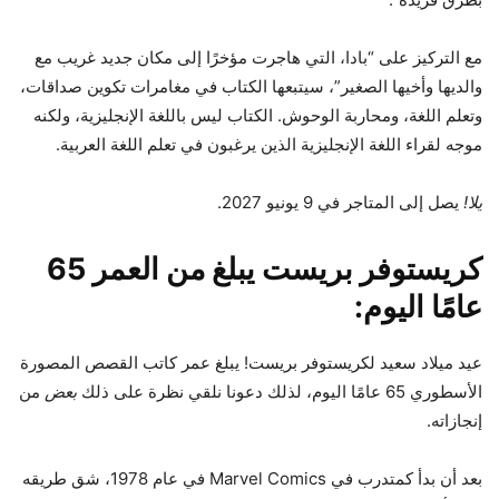
مع التركيز على “بادا، التي هاجرت مؤخرًا إلى مكان جديد غريب مع
والديها وأخيها الصغير”، سيتبعها الكتاب في مغامرات تكوين صداقات،
وتعلم اللغة، ومحاربة الوحوش. الكتاب ليس باللغة الإنجليزية، ولكنه
موجه لقراء اللغة الإنجليزية الذين يرغبون في تعلم اللغة العربية.
يلا!
يصل إلى المتاجر في 9 يونيو 2027.
كريستوفر بريست يبلغ من العمر 65
عامًا اليوم:
عيد ميلاد سعيد لكريستوفر بريست! يبلغ عمر كاتب القصص المصورة
الأسطوري 65 عامًا اليوم، لذلك دعونا نلقي نظرة على ذلك
بعض
من
إنجازاته.
بعد أن بدأ كمتدرب في Marvel Comics في عام 1978، شق طريقه