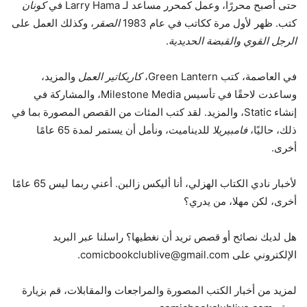
حتى أصبح محررًا، وعمل كمحرر مساعد لـ Larry Hama في
كونان
كتب. ظهر لأول مرة ككاتب في عام 1983
الصقر
، وكذلك العمل على
الرجل القوي والقبضة الحديدية
.
في العاصمة، كتب Green Lantern،
كاريكاتير العمل
والمزيد،
وساعدت لاحقًا في تأسيس Milestone Media، والمشاركة في
إنشاء Static، والمزيد. لقد كتب المئات من القصص المصورة بما في
ذلك، حاليًا،
فامبيريلا
للديناميت، ونأمل أن يستمر لمدة 65 عامًا
أخرى.
لأخبار نادي الكتاب الهزلي، أنا أليكس زالبن. أعني ربما ليس 65 عامًا
أخرى، لكن مهلا، من يدري؟
هل لديك نصائح أو قصص تريد أن نغطيها؟ راسلنا عبر البريد
الإلكتروني على comicbookclublive@gmail.com.
لمزيد من أخبار الكتب المصورة والمراجعات والمقابلات، قم بزيارة