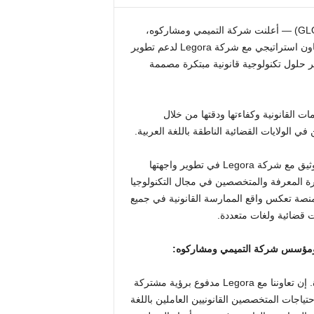
دبي، الإمارات العربية المتحدة، 09 يونيو 2026 (GLOBE NEWSWIRE) — أعلنت شركة التميمي ومشاركوه،
شركة المحاماة الرائدة في الشرق الأوسط وشمال أفريقيا، عن تعاون استراتيجي مع شركة Legora لدعم تطوير
عربية (AI) والمساهمة في تطوير حلول تكنولوجية قانونية مبتكرة مصممة
ات القانونية وكفاءتها ودقتها من خلال
 في الولايات القضائية الناطقة باللغة العربية.
وكجزء من هذه المبادرة، عملت شركة التميمي ومشاركوه بشكل وثيق مع شركة Legora في تطوير واجهتها
ة المعرفة والمتخصصين في مجال التكنولوجيا
لمنصة تعكس واقع الممارسة القانونية في جميع
ت قضائية ولغات متعددة.
 ومؤسس شركة التميمي ومشاركوه:
لقد آمنا منذ فترة طويلة بإمكانية التكنولوجيا لتحويل مهنة المحاماة. إن تعاوننا مع Legora مدفوع برؤية مشتركة
حتياجات المتخصصين القانونيين العاملين باللغة