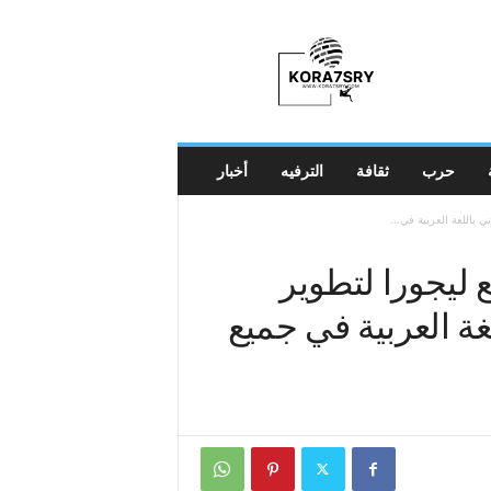
K
o
r
a
7
s
r
حرب
ثقافة
الترفيه
أخبار
y
 باللغة العربية في...
 ليجورا لتطوير
غة العربية في جميع