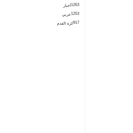
1263
أخبار
1253
عربي
917
كرة القدم