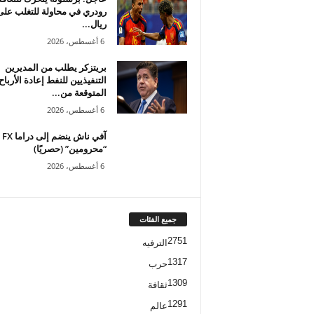
رودري في محاولة للتغلب على
ريال...
6 أغسطس، 2026
بريتزكر يطلب من المديرين
التنفيذيين للنفط إعادة الأرباح
المتوقعة من...
6 أغسطس، 2026
آفي ناش ينضم إلى دراما FX
“محرومين” (حصريًا)
6 أغسطس، 2026
جميع الفئات
2751
الترفيه
1317
حرب
1309
ثقافة
1291
عالم