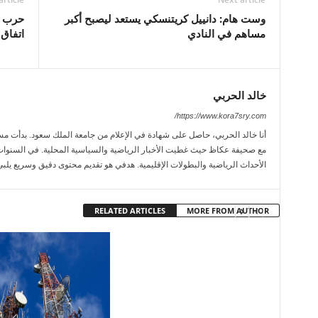
وست هام: دانييل كريتنسكي يستعد ليصبح أكبر
حرب إي
مساهم في النادي
اتفاق ا
خالد الحربي
https://www.kora7sry.com/
مع صحيفة عكاظ حيث غطيت الأخبار الرياضية والسياسية المحلية. في السنوات
الأحداث الرياضية والبطولات الإقليمية. هدفي هو تقديم محتوى دقيق وسريع يلبي
RELATED ARTICLES
MORE FROM AUTHOR