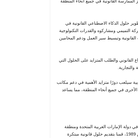
 الممارسة القانونية في جميع أنحاء المنطقة
قة مهمة في تطوير حلول الذكاء الاصطناعي القانونية في
ركة التميمي ومشاركوه والقدرات التكنولوجية
لومات القانونية وتبسيط سير العمل ودعم المحامين
ع القانوني والطلب المتزايد على الحلول التي
 والتجارية.
بية سيلعب دورًا متزايد الأهمية في دعم مكاتب
 الأخرى في جميع أنحاء المنطقة، مما يساعد
 دولة الإمارات العربية المتحدة ومنطقة
الشرق الأوسط وشمال أفريقيا، ولها 17 مكتبًا في 10 دول. منذ عام 1989، قمنا بتقديم حلول قانونية مبتكرة