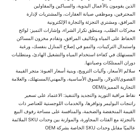
الذين يقومون بالأعمال اليدوية، والسباكين والمقاولين
المحترفين، وموظفي صيانة العقارات، والمشتريات لإدارة
المرافق، ومشتري التجزئة والتجارة الإلكترونية
محركات الطلب، ومنطق تكرار الشراء، وإشارات التميز: لوائح
الحفاظ على المياه وتكاليف المرافق، وتقادم مخزون المساكن
واستبدال التركيبات، والنمو في إصلاح المنازل بنفسك، ورغبة
المستهلك في كفاءة استخدام المياه والتشغيل الهادئ، ومتطلبات
دوران الممتلكات وصيانتها.
سلالم الأسعار، وآليات الترويج، وبنية أسعار العبوة: متجر القيمة
القصوى/الدولار، والسوق الأساسية، والمهني/المستهلك، والعلامة
التجارية المميزة/OEM
نقاط مراقبة التوريد والتجديد والتنفيذ: الاعتماد على تسعير
راتنجات البوليمر وتوافرها، والخدمات اللوجستية للعناصر ذات
القيمة المنخفضة والضخمة، والمنافسة على مساحة رفوف البيع
بالتجزئة مع الفئات المجاورة، والموازنة بين وحدات SKU الملائمة
عالميًا مقابل وحدات SKU الخاصة بشركة OEM