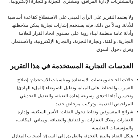
والمشتريات لإدارة المرافق، ومشتري التجزئة والتجارة الإلكترونية.
ولا يعتمد التقرير على الرأي المبني على الاستطلاع كقاعدة أساسية
للأدلة. وبدلاً من ذلك، فإنه يستخدم إشارات تجارية يمكن ملاحظتها
وأدلة عامة منظمة لبناء رؤية على مستوى اتخاذ القرار للعلامة
التجارية، والفئة، وتجارة التجزئة، والتجارة الإلكترونية، والاستثمار،
وفرق دخول السوق.
العدسات التجارية المستخدمة في هذا التقرير
حالات الحاجة ومنصات الاستفادة ومناسبات الاستخدام: إصلاح
التسرب والحفاظ على المياه، وتقليل الضوضاء (الملء الهادئ)،
وتحسين أداء التدفق وسرعة إعادة التعبئة، والتعديل التحديثي
للمراحيض القديمة، وتركيب مرحاض جديد
شرائح المتسوقين ونقاط دخول الفئات: الأسر السكنية، وإدارة
العقارات وملاك العقارات، والفنادق والضيافة، ومباني المكاتب،
والمؤسسات التعليمية
هيكل القناة والبيع بالتجزئة والطريق إلى السوق: أصحاب المنازل