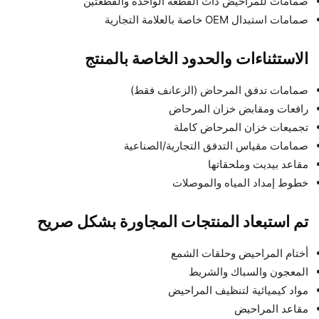
صمامات للمراحيض ذات القطعة الواحدة والقطعتين
صمامات استبدال OEM خاصة بالعلامة التجارية
الاستثناءات والحدود الخاصة بالمنتج
صمامات تدفق المرحاض (الزعانف فقط)
رافعات ومقابض خزان المرحاض
تجميعات خزان المرحاض كاملة
صمامات مقياس التدفق التجارية/الصناعية
مقاعد بيديت وملحقاتها
خطوط إمداد المياه والموصلات
تم استبعاد المنتجات المجاورة بشكل صريح
أختام المراحيض وحلقات الشمع
المعجون والسباك والشريط
مواد كيميائية لتنظيف المراحيض
مقاعد المراحيض