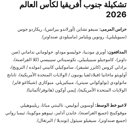
تشكيلة جنوب أفريقيا لكأس العالم
2026
حراس المرمى:
سيفو تشاين (أورلاندو بيراتس)، ريكاردو جوس
(سيويليلي)، رونوين ويليامز (ماميلودي صنداونز).
المدافعون:
أوبري موديبا، خوليسو موداو، خولوماني نداماني (صن
داونز)، كاموجيلو سيبيلبيلي، نكوسيناثي سيبيسي (كلا القراصنة)،
برادلي كروس (كايزر تشيفز)، ساموكيلي كابيني (مولده / النرويج)،
أولويثو ماخانيا (فيلادلفيا يونيون / الولايات المتحدة الأمريكية)، ثابانج
ماتولودي (بولوكواني سيتي)، مبيكيزيلي. مبوكازي (شيكاغو فاير/
الولايات المتحدة الأمريكية)، إيمي أوكون (هانوفر/ألمانيا).
لاعبو خط الوسط:
أوسوين أبوليس، تالينتي مباثا، ريليبوهيلي
موفوكينج (جميع القراصنة)، جايدن آدامز، تيبوهو موكوينا، ثيمبا زواني
(جميع صنداونز)، سيفيلو سيثول (تونديلا / البرتغال).