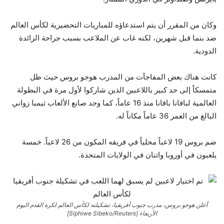
وكان من المقرر أن يتم استدعاؤه للمباريات التحضيرية لكأس العالم
ضد بنما قبل شهرين، لكنه غاب عن الملاعب بسبب جراحة الزائدة
الدودية.
كانت هناك بعض المفاجآت من المدرب هوجو بروس حيث ظل
متمسكاً إلى حد كبير باللاعبين الذين شاركوا لأول مرة في البطولة
العالمية لبافانا بافانا منذ 16 عاماً، كما وجد صانع الألعاب ثيمبا زواني
البالغ من العمر 36 عاماً مكاناً له.
ضم بروس 19 لاعباً محلياً في فريقه المكون من 26 لاعباً. خمسة
يلعبون في أوروبا واثنان في الولايات المتحدة.
أعلن هوجو بروس، مدرب جنوب أفريقيا، تشكيلته لكأس العالم لكرة القدم اليوم
الأربعاء [Siphiwe Sibeko/Reuters]