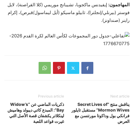
المهاجمون:
إيفيدنس ماكجوبا، تشيبانج موريمي (كلا القراصنة)، لايل
فوستر (بيرنلي/إنجلترا)، ثابيلو ماسيكو (أيل ليماسول/قبرص)، إكرام
راينر (صنداونز).
Previous article
Next article
يناقش منتج “Secret Lives of
ذكريات الماضي عن “Widow’s
Mormon Wives” مستقبل تايلور
Bay”: المبدع كاتي ديبولد وهاميش
فرانكي بول وداكوتا مورتنسن مع
لينكلاتر يكشفان قصة الأصل التي
العرض
غيرت قواعد اللعبة