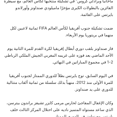
مايو
ماخانيا وبرادلي كروس” في تشكيلة منتخبها لكأس العالم، مع سيطرة
2026
الفائزين بالبطولات الكبرى مؤخرًا ماميلودي صنداونز وأورلاندو
بايرتس على القائمة.
ضمت تشكيلة جنوب أفريقيا لكأس العالم FIFA ثمانية لاعبين لكل
منهما في بريتوريا يوم الأربعاء.
فاز صنداونز بلقب دوري أبطال إفريقيا لكرة القدم للمرة الثانية يوم
الأحد الماضي بعد فوزه على غريمه المغربي الجيش الملكي الرباطي
2-1 في مجموع المباراتين في النهائي.
في اليوم السابق، توج بايرتس بطلاً للدوري الممتاز لجنوب أفريقيا
للمرة الأولى منذ 2012، منهياً بذلك سلسلة من ثمانية ألقاب متتالية
للدوري على يد صنداونز.
وكان الإغفال المفاجئ لحارس مرمى كايزر تشيفز براندون بيترسن،
الذي ساعد مستواه المتميز ناديه على احتلال المركز الثالث خلف
بايرتس وصنداونز في الدوري الممتاز.