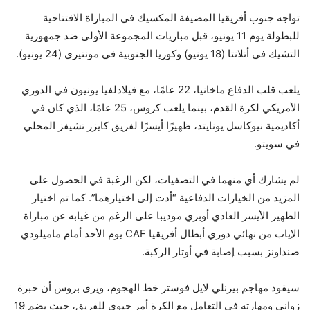
تواجه جنوب أفريقيا المضيفة المكسيك في المباراة الافتتاحية
للبطولة يوم 11 يونيو، قبل مباريات المجموعة الأولى ضد جمهورية
التشيك في أتلانتا (18 يونيو) وكوريا الجنوبية في مونتيري (24 يونيو).
يلعب قلب الدفاع ماخانيا، 22 عامًا، مع فيلادلفيا يونيون في الدوري
الأمريكي لكرة القدم، بينما يلعب كروس، 25 عامًا، الذي كان في
أكاديمية نيوكاسل يونايتد، ظهيرًا أيسرًا لفريق كايزر تشيفز المحلي
في سويتو.
لم يشارك أي منهما في التصفيات، لكن الرغبة في الحصول على
المزيد من الخيارات الدفاعية “أدت إلى اختيارهما”. كما تم اختيار
الظهير الأيسر العادي أوبري موديبا على الرغم من غيابه عن مباراة
الإياب من نهائي دوري أبطال أفريقيا CAF يوم الأحد أمام ماميلودي
صنداونز بسبب إصابة في أوتار الركبة.
سيقود مهاجم بيرنلي لايل فوستر خط الهجوم، ويرى بروس أن خبرة
زواني ومهارته في التعامل مع الكرة أمر حيوي للفريق، حيث يضم 19