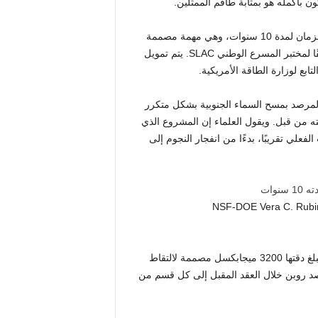
ن بأكمله هو بمثابة طاقم الممثلين.
بدأ مرصد Vera C. Rubin في تشيلي رسميًا مسح تراث المكان والزمان لمدة 10 سنوات، وهي مهمة مصممة
لإنشاء سجل الفاصل الزمني الأكثر تفصيلاً للكون على الإطلاق، وفقًا لمختبر المسرع الوطني SLAC. يتم تمويل
بع لوزارة الطاقة الأمريكية.
مرصد بمسح السماء الجنوبية بشكل متكرر
ته من قبل. ويقول العلماء إن المشروع الذي
لي تقريبًا، بدءًا من انفجار النجوم إلى
د فيرا سي روبين في تشيلي، ودرب التبانة. (حقوق الصورة: NSF-DOE Vera C. Rubin
وفي قلب هذا الجهد توجد أكبر كاميرا رقمية في العالم، وهي أداة تبلغ دقتها 3200 ميجابكسل مصممة لالتقاط
توقع أن يعود مرصد روبن خلال العقد المقبل إلى كل قسم من