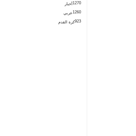
1270
أخبار
1260
عربي
923
كرة القدم