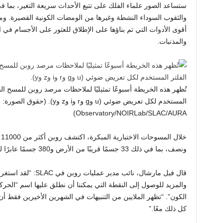
ستساعد الصور علماء الفلك على تتبع الأحداث سريعة التغير، بما في
والثقوب السوداء النشطة وغيرها من الومضات الكونية القصيرة. ومن
أقوى الأدوات التي تم بناؤها على الإطلاق للعثور على الأجسام في 
والمذنبات.
تُظهر هذه الخريطة أسبوعًا تمثيليًا لملاحظات مرصد روبن للمسح الق
ا
Observatory/NOIRLab/SLAC/AURA)
خ
ونصف، بما في ذلك 33 جسمًا قريبًا من الأرض و380 جسمًا عابرًا لنبتون، وفقًا لـ SLAC.
والمزيد للوصول إلى النقطة التي يمكننا أن نطلق عليها اسم “الحرك
الكون”. “تظهر الملايين من التنبيهات في الشهرين الأخيرين فقط أ
كل ذلك معًا.”