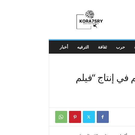
K
o
r
a
7
s
r
حرب
ثقافة
الترفيه
أخبار
y
م في إنتاج “فيلم