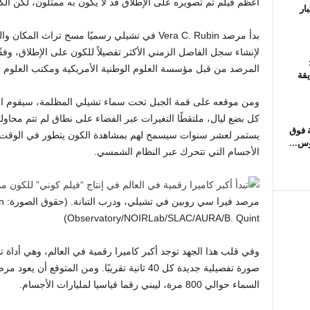
أعظم فيلم تم تصويره على الإطلاق قد لا يكون به ممثلون، لكن الكو
ار
المرصد من قبل مؤسسة العلوم الوطنية الأمريكية ومكتب العلوم التا
قة
ومن موقعه على قمة الجبل تحت سماء تشيلي المظلمة، سيقوم ال
كل بضع ليال، ملتقطًا التغيرات عبر الفضاء على نطاق لم تتم محاول
ة فوق
يستمر لعشر سنوات سيسمح لهم بمشاهدة الكون يتطور في الوقت الفع
الأجسام التي تتحرك عبر النظام الشمسي.
مرص
Observatory/NOIRLab/SLAC/AURA/B. Quint)
صورة تفصيلية جديدة كل 40 ثانية تقريبًا. ومن الم
السماء حوالي 800 مرة، ليبني رقما قياسيا لمليارات الأجسام.