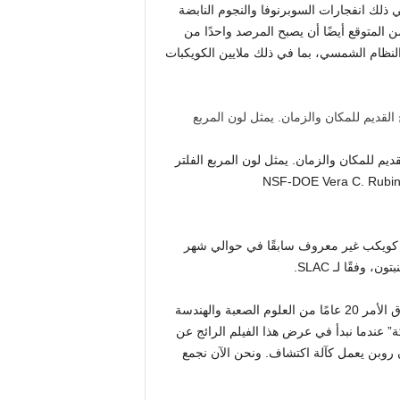
 ذلك انفجارات السوبرنوفا والنجوم النابضة
 المتوقع أيضًا أن يصبح المرصد واحدًا من
النظام الشمسي، بما في ذلك ملايين الكويكبات
ديم للمكان والزمان. يمثل لون المربع الفلتر
لمستخدم لكل تعريض ضوئي (u وg وr وi وz وy). (حقوق الصورة: NSF-DOE Vera C. Rubin
لال المسوحات الاختبارية المبكرة، اكتشف روبن أكثر من 11000 كويكب غير معروف سابقًا في حوالي شهر
قال فيل مارشال، نائب مدير عمليات روبن في SLAC: “لقد استغرق الأمر 20 عامًا من العلوم الصعبة والهندسة
ة” عندما نبدأ في عرض هذا الفيلم الرائج عن
ن روبن يعمل كآلة اكتشاف. ونحن الآن نجمع