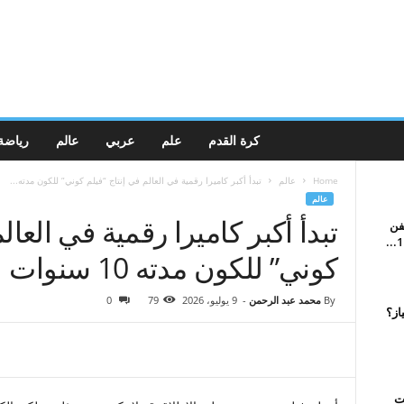
كرة القدم
علم
عربي
عالم
رياضة
Home
عالم
تبدأ أكبر كاميرا رقمية في العالم في إنتاج “فيلم كوني” للكون مدته...
عالم
تبدأ أكبر كاميرا رقمية في العال
يفن
كوني” للكون مدته 10 سنوات
By
محمد عبد الرحمن
-
9 يوليو، 2026
79
0
از؟
ت