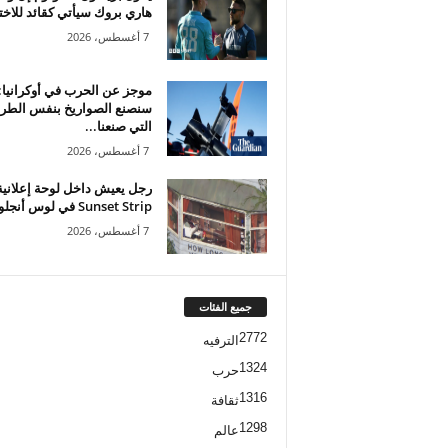
هاري بروك سيأتي كقائد للاختب
7 أغسطس، 2026
موجز عن الحرب في أوكرانيا:
سنصنع الصواريخ بنفس الطري
التي صنعنا...
7 أغسطس، 2026
رجل يعيش داخل لوحة إعلاني
Sunset Strip في لوس أنجلوس...
7 أغسطس، 2026
جميع الفئات
2772
الترفيه
1324
حرب
1316
ثقافة
1298
عالم