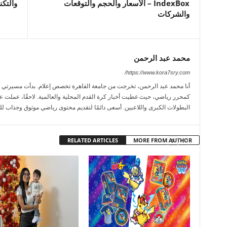
IndexBox – الأسعار والحجم والتوقعات
والتكن
والشركات
محمد عبد الرحمن
https://www.kora7sry.com/
كمحرر رياضي، حيث غطيت أخبار كرة القدم المحلية والعالمية. لاحقًا، عملت عل
البطولات الكبرى واللاعبين. أسعى دائمًا لتقديم محتوى رياضي موثوق وجذاب لل
RELATED ARTICLES
MORE FROM AUTHOR