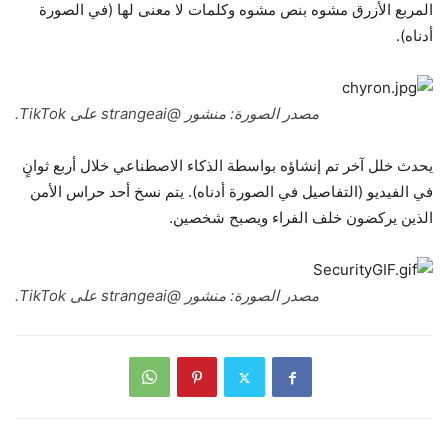
المربع الأزرق مشوه بنص مشوه وكلمات لا معنى لها (في الصورة
أدناه).
مصدر الصورة: منشور @strangeai على TikTok.
يحدث خلل آخر تم إنشاؤه بواسطة الذكاء الاصطناعي خلال أربع ثوانٍ
في الفيديو (التفاصيل في الصورة أدناه). يتم نسخ أحد حراس الأمن
الذين يركضون خلف الفراء ويصبح شخصين.
مصدر الصورة: منشور @strangeai على TikTok.