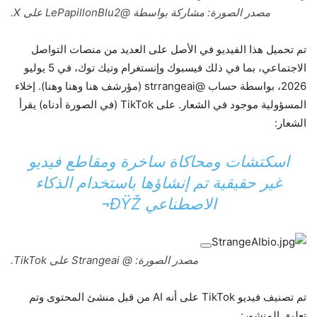
مصدر الصورة: مشاركة بواسطة @LePapillonBlu2 على X.
تم تحميل هذا الفيديو في الأصل على العديد من منصات التواصل
الاجتماعي، بما في ذلك فيسبوك وإنستغرام وتيك توك، في 5 يوليو
2026، بواسطة حساب @strrangeai (مؤرشف هنا وهنا وهنا). إخلاء
المسؤولية موجود في الشعار. على TikTok (في الصورة أدناه) يقرأ
الشعار:
اسكتشات ومحاكاة ساخرة ومقاطع فيديو
غير حقيقية تم إنشاؤها باستخدام الذكاء
الاصطناعي ÐŸŽ¬
مصدر الصورة: @ Strangeai على TikTok.
تم تصنيف فيديو TikTok على أنه AI من قبل منشئ المحتوى وتم
تعليق المنشور: