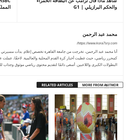
شاهد ماذا قال ترامب عن البطاقة الحمراء
والحكم البرازيلي | G1
المملك
محمد عبد الرحمن
https://www.kora7sry.com/
كمحرر رياضي، حيث غطيت أخبار كرة القدم المحلية والعالمية. لاحقًا، عملت عل
البطولات الكبرى واللاعبين. أسعى دائمًا لتقديم محتوى رياضي موثوق وجذاب لل
RELATED ARTICLES
MORE FROM AUTHOR