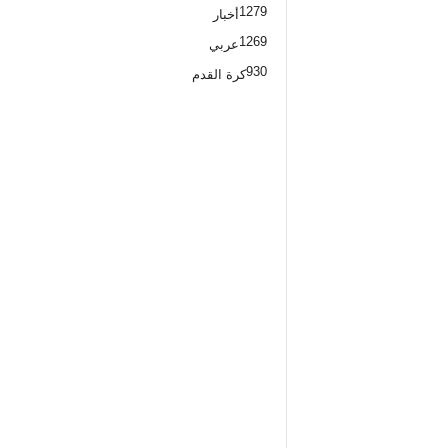
1279
أخبار
1269
عربي
930
كرة القدم