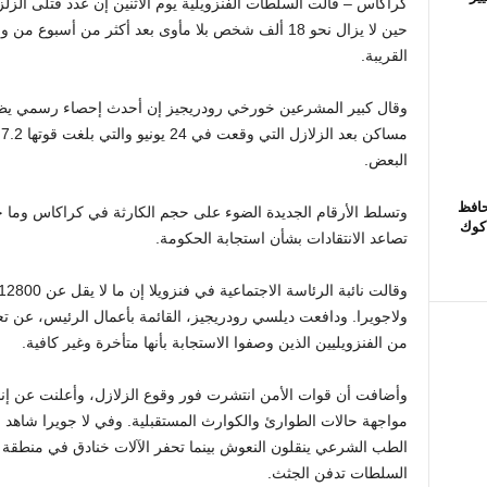
حين لا يزال نحو 18 ألف شخص بلا مأوى بعد أكثر من أسب
القريبة.
البعض.
حافظ
وتسلط الأرقام الجديدة الضوء على حجم الكارثة في كراكاس وما حو
 كوك
تصاعد الانتقادات بشأن استجابة الحكومة.
ولاجويرا. ودافعت ديلسي رودريجيز، القائمة بأعمال الرئيس، عن ت
من الفنزويليين الذين وصفوا الاستجابة بأنها متأخرة وغير كافية.
وأضافت أن قوات الأمن انتشرت فور وقوع الزلازل، وأعلنت عن إ
مواجهة حالات الطوارئ والكوارث المستقبلية. وفي لا جويرا شاهد 
الطب الشرعي ينقلون النعوش بينما تحفر الآلات خنادق في منطقة 
السلطات تدفن الجثث.