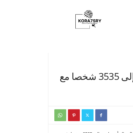
K
o
r
a
7
s
r
y
ارتفاع عدد قتلى زلازل فنزويلا إلى 3535 شخصا مع