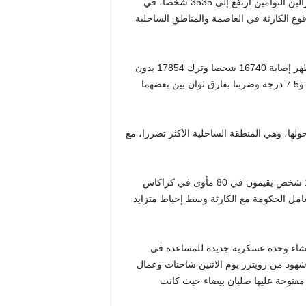
كراكاس – قالت السلطات الفنزويلية يوم الاثنين إن عدد قتلى الزلزالين التوأمين ارتفع إلى 3535 شخصا، في
وع من وقوع الكارثة في العاصمة والمناطق الساحلية
وقال كبير المشرعين خورخي رودريجيز إن أحدث إحصاء رسمي يظهر إصابة 16740 شخصا وترك 17854 بدون
مساكن بعد الزلازل التي وقعت في 24 يونيو والتي بلغت قوتها 7.2 و7.5 درجة وضربتا بفارق ثوان بين بعضهما
لها، وهي المنطقة الساحلية الأكثر تضررا، مع
وقالت نائبة الرئاسة الاجتماعية في فنزويلا إن ما لا يقل عن 12800 شخص يقيمون في 80 مأوى في كراكاس
عامل الحكومة مع الكارثة وسط إحباط متزايد
نشاء وحدة عسكرية جديدة للمساعدة في
شهود من رويترز يوم الاثنين شاحنات وعمال
مفتوحة عليها صلبان بيضاء حيث كانت