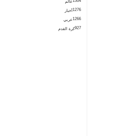
1304
عالم
1276
أخبار
1266
عربي
927
كرة القدم