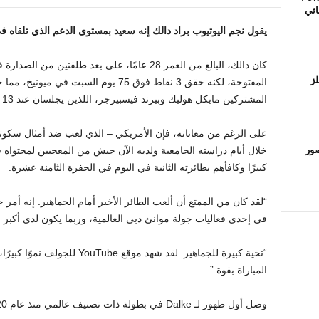
هائي
يقول نجم اليوتيوب براد دالك إنه سعيد بمستوى الدعم الذي تلقاه ف
لز
المفتوحة، لكنه حقق 3 نقاط فوق 75 يوم الس
المشتركين مايكل هوليك وبيرند فيسبيرجر، اللذين يجلسان عند 13 عامًا أقل.
على الرغم من معاناته، فإن الأمريكي – الذي لعب ضد أمثال سكوتي
صور
خلال أيام دراسته الجامعية ولديه الآن جيش من المعجبين لمحتواه 
كبيرًا وكافأهم بطائرته الثانية في اليوم في الحفرة الثامنة عشرة.
“لقد كان من الممتع أن ألعب الطائر الأخير أمام الجماهير. إنه أم
في إحدى فعاليات جولة موانئ دبي العالمية، وربما يكون لدي أكبر مجموعة [of fans] هناك، أكبر ال
“تحية كبيرة للجماهير. لقد شهد م
المباراة بقوة.”
وصل أول ظهور لـ Dalke في بطولة ذات تصنيف عالمي منذ عام 2020 بفضل إعفاء الراعي هذا الأسبوع.