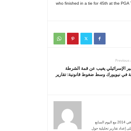
who finished in a tie for 45th at the PGA Tour’s Myrtle Beac
Previous 
ير الإسرائيلي يغيب عن قمة الشرطة
ة في نيويورك وسط ضغوط قانونية: تقارير
أنا محمد عبد الرحمن، تخرجت من جامعة القاهرة تخصص إعلام. بدأت مسيرتي في 2014 مع اليوم السابع
ى إعداد تقارير تحليلية حول