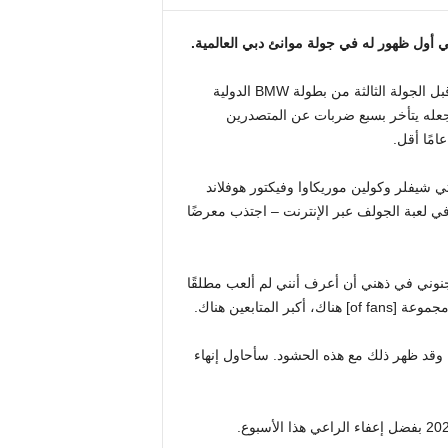
ي أول ظهور له في جولة موانئ دبي العالمية.
كان دالك، البالغ من العمر 28 عامًا، على بعد طلقتين من الصدارة قبل الجولة الثالثة من بطولة BMW الدولية
بت في ميونيخ، مما جعله يتأخر بسبع ضربات عن المتصدرين
 شيفلر وكولين موريكاوا وفيكتور هوفلاند
في لعبة الجولف عبر الإنترنت – اجتذب معرضًا
ر جنوني في ذهني أن أعرف أنني لم ألعب مطلقًا
متابعين هناك.
وقع YouTube للجولف نموًا كبيرًا، وقد ظهر ذلك مع هذه الحشود. سأحاول إنهاء