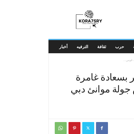
K
o
r
a
7
s
r
حرب
ثقافة
الترفيه
أخبار
y
 نجم YouTube يشعر بسعادة غامرة
جولة موانئ دبي