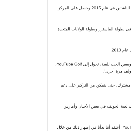
لقد كان في السابق لاعبًا مبتدئًا وهاويًا بارعًا، حيث فاز ببطولة PGA للناشئين في عام 2015 وحصل على المركز
هوما في الفوز ببطولة NCAA في عام 2017 ولعب في بطولة الماسترز وبطولة الولايات المتحدة
 2019.
لقد عانى من مشاكل سائق موثقة جيدًا، وعندما نفد الرعاة والمال وبعض الحب للعبة، تحول إلى YouTube Golf،
الماضي أنه سيترك القناة التي تضم الآن 2.1 مليون مشترك، حتى يتمكن من التركيز على دعم
 كنت أعاني ولم أكن أحب لعبة الجولف في بعض الأحيان وأمارس
“هناك بعض لاعبي الجولف الجيدين حقًا في لعبة الجولف على YouTube. أعتقد أننا بدأنا في إظهار ذلك من خلال