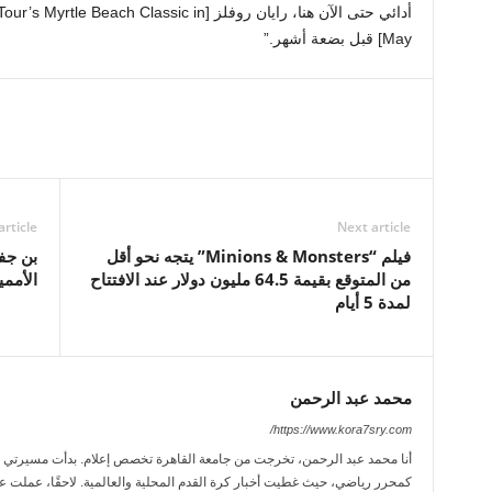
أدائي حتى الآن هنا، رايان روفلز [h Classic in
May] قبل بضعة أشهر.”
article
Next article
فيلم “Minions & Monsters” يتجه نحو أقل
بن جف
من المتوقع بقيمة 64.5 مليون دولار عند الافتتاح
الأممي
لمدة 5 أيام
محمد عبد الرحمن
https://www.kora7sry.com/
كمحرر رياضي، حيث غطيت أخبار كرة القدم المحلية والعالمية. لاحقًا، عملت عل