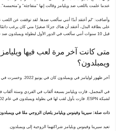
عندما علمت باللعب ضد ويليامز وقالت إنها “متفاجئة” و”متحمسة”.
وأضافت: “لم أعتقد أبدًا أنني سألعب ضدها. لقد توقفت عن اللعب 
على بطاقة البدل، أعتقد أن هناك جزءًا صغيرًا مني كان يرغب دائمً
قبل 10 سنوات أنني سألعب في الدور الأول لبطولة ويمبلدون ضد سيرينا ويليامز، فإن ذلك سيكون أمرًا سخيفًا”.
متى كانت آخر مرة لعب فيها ويليامز 
ويمبلدون؟
آخر ظهور لوليامز في ويمبلدون كان في يونيو 2022. وخسرت في الجولة الافتتاحية أمام هارموني تان.
في المجمل، فازت ويليامز بسبعة ألقاب في الفردي وستة ألقاب ف
لشبكة ESPN. فازت بأول لقب لها في بطولة ويمبلدون في عام 2002.
ذات صلة: سيرينا وفينوس ويليامز يلعبان الزوجي معًا في ويمبلدون
تعيد سيرينا وفينوس ويليامز شراكتهما الزوجية إلى ويمبلدون.