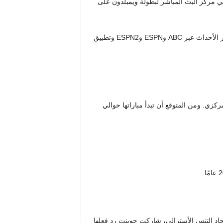
متاحًا في مركز البث المباشر لبطولة ويمبلدون على
في الولايات المتحدة، ESPN هي موطن نادي عموم إنجلترا مع توفر الأحداث عبر ABC وESPN وESPN2 وتطبيق
ركزي. ومن المتوقع أن تبدأ مباراتها حوالي
د التنس الأسترالي، شاركت جوينت رد فعلها