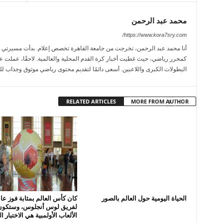
محمد عبد الرحمن
https://www.kora7sry.com/
كمحرر رياضي، حيث غطيت أخبار كرة القدم المحلية والعالمية. لاحقًا، عملت عل
البطولات الكبرى واللاعبين. أسعى دائمًا لتقديم محتوى رياضي موثوق وجذاب لل
RELATED ARTICLES
MORE FROM AUTHOR
الحياة اليومية حول العالم بالصور
كان كأس العالم بمثابة فوز عاب
لفريق لوس أنجلوس، وستكون
الألعاب الأولمبية هي الاختبار 