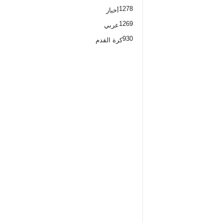
1278
أخبار
1269
عربي
930
كرة القدم