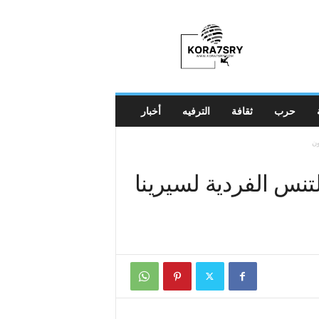
K
o
r
a
7
s
r
حرب
ثقافة
الترفيه
أخبار
y
ون
لتنس الفردية لسيرينا