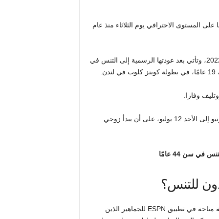
امًا، أول مباراة فردية لها على المستوى الاحترافي يوم الثلاثاء منذ عام
وتمثل مباراة التنس المرتقبة عودة ويليامز إلى ويمبلدون منذ عام 2022، وتأتي بعد عودتها الرسمية إلى التنس في
.
وتليف وفازا.
وستقام بطولة ويمبلدون 2026 على مدى 14 يومًا من الاثنين 29 يونيو إلى الأحد 12 يوليو، على أن يبدأ زوجي
ي سن 44 عامًا
دون للتنس؟
يمكن للجمهور المشاهدة على ESPN وستكون عمليات البث الفردية متاحة في تطبيق ESPN للجماهير الذين