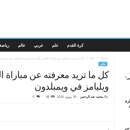
كرة القدم
علم
عربي
عالم
رياضة
Home
عالم
كل ما تريد معرفته عن مباراة التنس الفردية لسيرينا ويليامز في ويمبلد
عالم
كل ما تريد معرفته عن مباراة ا
ى”
ويليامز في ويمبلدون
By
محمد عبد الرحمن
-
30 يونيو، 2026
98
0
رة
كاء