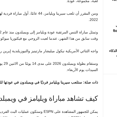
لعبة، مجموعة، عودة.
ومن المقرر أن تلعب سيرينا ويليامز، 44 ع
2022.
ل
ويج
وقت سابق من هذا الشهر، عندما لعبت الزوجي مع فيكتوريا مبوكو، 19 عامًا، في بطولة كوينز كلوب في لندن
لذكاء
واجه الثنائي الأمريكية نيكول ميليشار مارتينيز والنيوزيلندية إيرين ر
السيدات يوم الأربعاء.
ذات صلة: ستلعب سيرينا ويليامز فرديًا في ويمبلدون في عودتها للتنس ف
كيف تشاهد مباراة ويليامز في ويمبل