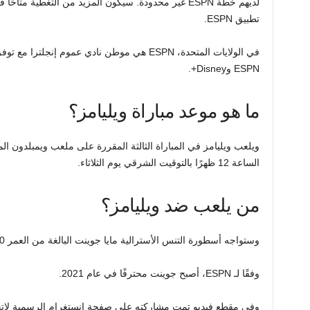
لديهم خطة ESPN غير محدودة. سيكون المزيد من التغطية 
تطبيق ESPN.
ESPN وDisney+.
ما هو موعد مباراة ويليامز؟
ويلعب ويليامز في المباراة الثالثة المقررة على ملعب ويمبلدون الم
الساعة 12 ظهرًا بالتوقيت الشرقي يوم الثلاثاء.
من يلعب ضد ويليامز؟
وستواجه أسطورة التنس الأسترالية مايا جوينت البالغة من العمر 20 عامًا.
وفقًا لـ ESPN، أصبح جوينت محترفًا في عام 2021.
وفي مقطع فيديو تمت مشاركته على صفحة إنستغرام الرسمية لاتحا