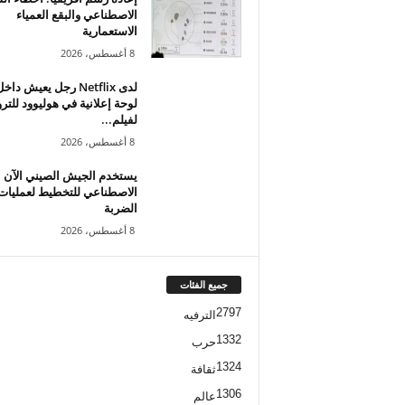
الاصطناعي والبقع العمياء
الاستعمارية
8 أغسطس، 2026
لدى Netflix رجل يعيش داخ
لوحة إعلانية في هوليوود للتر
لفيلم...
8 أغسطس، 2026
يستخدم الجيش الصيني الآن ا
الاصطناعي للتخطيط لعمليات
الضربة
8 أغسطس، 2026
جميع الفئات
2797
الترفيه
1332
حرب
1324
ثقافة
1306
عالم