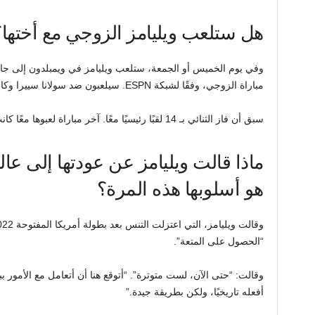
هل ستلعب ويليامز الزوجي مع أختها؟
مباراة الزوجي، وفقًا لشبكة ESPN. سيلعبون ضد سولانا سييرا وكاميلا أوسوريو.
سبق أن فاز الثنائي بـ 14 لقبًا رئيسيًا معًا. آخر مباراة لعبوها معًا كانت في نادي عموم إنجلترا في عام 2016.
ماذا قالت ويليامز عن عودتها إلى عال
هو أسلوبها هذه المرة؟
“الحصول على المتعة”.
وقالت: “حتى الآن، لست متوترة”. “أتوقع هنا أن أتعامل مع الأمور بب
أفعله تاريخيًا، ولكن بطريقة جيدة.”