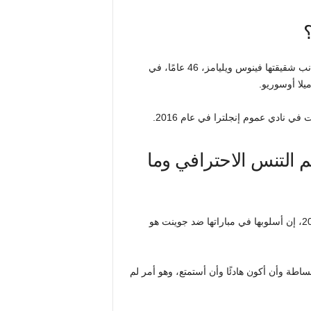
وفي يوم الخميس أو الجمعة، ستلعب ويليامز في ويمبلدون إلى جانب شقيقتها فينوس ويليامز، 46 عامًا، في
م التنس الاحترافي وما
وقالت ويليامز، التي اعتزلت التنس بعد بطولة أمريكا المفتوحة 2022، إن أسلوبها في مباراتها ضد جوينت هو
ساطة وأن أكون هادئًا وأن أستمتع، وهو أمر لم