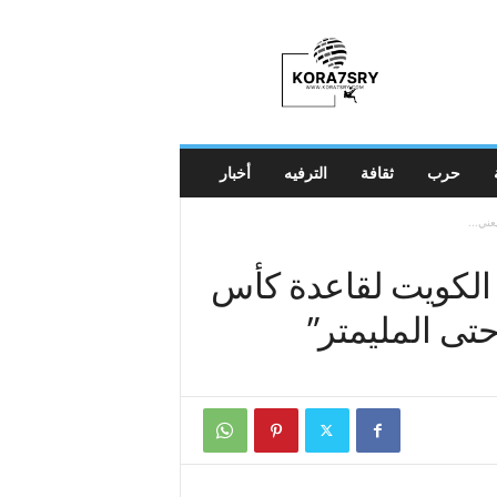
K
o
r
a
7
s
r
حرب
ثقافة
الترفيه
أخبار
y
ني...
 الكويت لقاعدة كأس
حتى المليمتر”