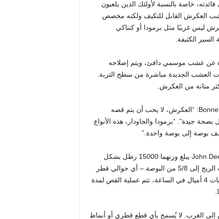
ئدته، خاصة بالنسبة لأولئك الذين يلعبون
بعشب العكرش القابل للتكيف ولكنه مخصص
ش ليس غريبًا مثل برمودا أو كنتاكي
لسير الكثيفة.
ارة عن عشب موسمي دافئ، ويتم إصلاحه
رض تُعرف باسم stolons. يبدأون شفرات العشب الجديدة مباشرة من سطح التربة.
كثر متانة من العكرش.
قال داميان بومين، كبير مندوبي مبيعات Grass Pad في Bonner Springs: “العكرش، لا يحب أن يتم قصه
حة جيدة”. “برمودا والجاودار، هذه الأنواع
ف بوصة إلى بوصة واحدة.”
في Rock Chalk Park، تزحف جزازتان من نوع John Deere PrecisionCut يبلغ وزنهما 15000 رطل بشكل
منهجي عبر سطح الحقل، مما يؤدي إلى حلاقة مزيج برمودا وعشب الريج إلى 5/8 من البوصة – أي حوالي قطر
الرخام الزجاجي القياسي. في مساحات ثمانية أقدام أثناء السفر بثبات 4 أميال في الساعة، تتم عملية القص لمدة
.
 إلى الغرب. لا يُسمح بأي قطع قطري أو أنماط