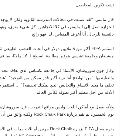
تشبه تكوين المحاصيل.
قال ماسي: “لقد عملت في مجالات المدرسة الثانوية ولكن لا يوجد ش
الجزازة تصل إلى المليمتر، في كلا الاتجاهين. كل شيء متري، وهو
بالنسبة للرجال. أنا أعرف المقياس، لذا فهو رائع
استثمر FIFA أكثر من 5 ملايين دولار في أبحاث العشب 
ميشيغان وجامعة تينيسي بتوفير مطابقة السطح لـ 16 ملعبًا، بما في ذلك خمسة ملاعب مقببة.
الأدلة من أجل تنظيم أكبر بطولة لكأس العالم
ولأنه يعمل مع أماكن اللعب وليس مواقع التدريب، فإن سوروشان،
يوم الخميس، لم يقم بزيارة Rock Chalk Park ولكنه واثق من أن السطح من الدرجة الأولى.
يقوم ممثل FIFA بزيارة Rock Chalk مرتين 