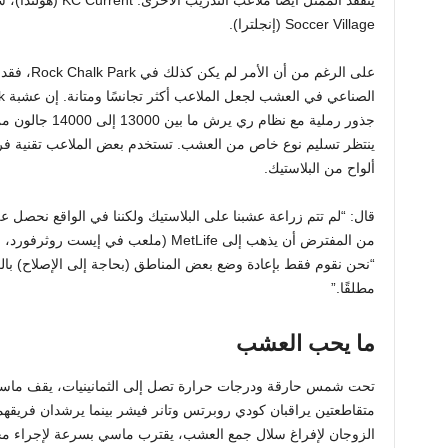
Soccer Village (إنجلترا).
على الرغم م
جذور رملية مع نظا
ينتظر تسليم نوع خاص من العشب. تستخدم بعض الملاعب تقنية فر
ألواح من البلاستيك.
قال: “لم تتم زراعة عشبنا على البلاستيك ولكننا في الواقع نحصل
من المفترض أن يذهب إلى MetLife (ملعب في
“نحن نقوم فقط بإعادة وضع بعض المناطق (بحاجة إلى الإصلاح) بال
مطلقًا.”
ما يحب العشب
تحت شمس حارقة ودرجات حرارة تصل إلى الثمانينيات، يقف ماس
متقاطعتين يراقبان كودي روبرتس وتانر فيشر بينما يرشدان فريقه
الزوجان لإفراغ سلال جمع العشب، يقترب ماسي بسرعة لإجراء محا