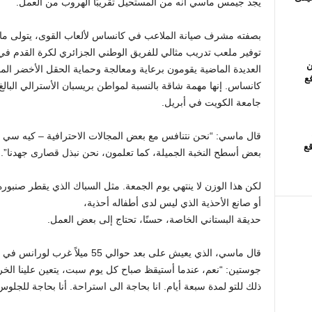
يجد جيمس ماسي أنه من المستحيل تقريبًا الهروب من العمل.
بصفته مشرف صيانة الملاعب في كانساس لألعاب القوى، يتولى 
توفير ملعب تدريب مثالي للفريق الوطني الجزائري لكرة القدم في
ن
العديدة الماضية يقومون برعاية ومعالجة وحماية الحقل الأخضر ال
فع
جامعة الكويت في أبريل.
قال ماسي: “نحن نتنافس مع بعض المجالات الاحترافية – كيه سي ك
قع
بعض أسطح النخبة الجميلة، كما تعلمون، نحن نبذل قصارى جهدنا”.
لكن هذا الوزن لا ينتهي يوم الجمعة. مثل السباك الذي يقطر صنبوره د
أو صانع الأحذية الذي ليس لدى أطفاله أحذية،
حديقة البستاني الخاصة، حسنًا، تحتاج إلى بعض العمل.
قال ماسي، الذي يعيش على بعد حوالي
جوستين: “نعم، عندما أستيقظ صباح كل يوم سبت، يتعين علينا الخروج 
ذلك للتو لمدة سبعة أيام. انا بحاجة الى استراحة. أنا بحاجة للجلوس