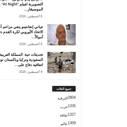
التصويرية لفيلم “At Night”.
الموسيقار...
8 أغسطس، 2026
جياني إنفانتينو ينفي مزاعم أ
الاتحاد الأوروبي لكرة القدم د
أموالاً...
8 أغسطس، 2026
تحديثات حية: المملكة العربية
السعودية وتركيا وباكستان تو
اتفاقية دفاع على...
8 أغسطس، 2026
جميع الفئات
2804
الترفيه
1335
حرب
1327
ثقافة
1309
عالم