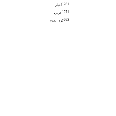
1281
أخبار
1271
عربي
932
كرة القدم