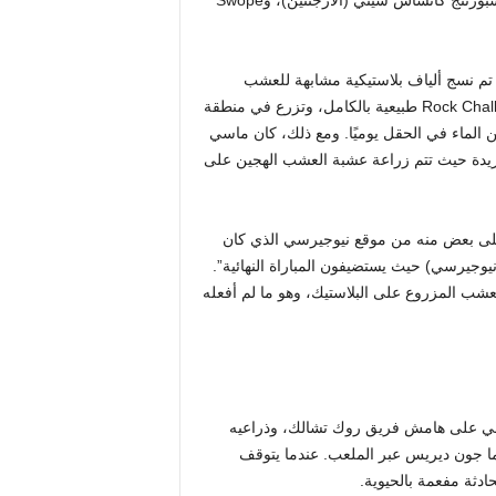
ن أن الأمر لم يكن كذلك في Rock Chalk Park، فقد تم نسج ألياف بلاستيكية مشابهة للعشب
الصناعي في العشب لجعل الملاعب أكثر تجانسًا ومتانة. إن عشبة Rock Chalk طبيعية بالكامل، وتزرع في منطقة
م ري يرش ما بين 13000 إلى 14000 جالون من الماء في الحقل يوميًا. ومع ذلك، كان ماسي
يدة حيث تتم زراعة عشبة العشب الهجين على
 على بعض منه من موقع نيوجيرسي الذي كان
 إيست روثرفورد، نيوجيرسي) حيث يستضيفون المباراة النهائية”.
عشب المزروع على البلاستيك، وهو ما لم أفعله
ي على هامش فريق روك تشالك، وذراعيه
ما جون ديريس عبر الملعب. عندما يتوقف
دثة مفعمة بالحيوية.