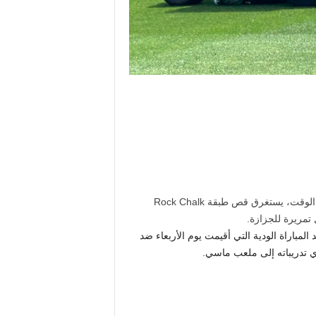
مع تشغيل جزازتين من نوع John Deere PrecisionCut في نفس الوقت، يستغرق قص طبقة Rock Chalk
مباراة الودية التي أقيمت يوم الأربعاء ضد
ي تدريباته إلى ملعب ماسي.