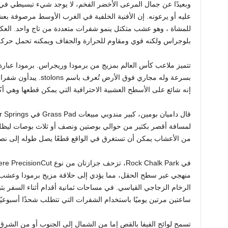
وبعيدًا عن جمال المرعى الأخضر الفخم، لا يوجد شيء تبسيطي في فا
عليه أو يرعونه. إن الأفنية الخلفية في الغرب الأوسط مرصوفة 
للمشاة ، وهو عشب متكتل ينمو شفرات متعددة من تاج واحد. العكر
بلوجراس ولكنه قوي ومقاوم للحرارة والجفاف ويمكنه تحمل حركة ا
تتميز ملاعب كأس العالم بمزيج من برمودا وريجراس. برمودا عب
بسرعة وله مجاري فوق الأ
إنه شائع على الأسطح العشبية الاحترافية التي يمكن قطعها وهي أ
لمسافة أقصر بكثير من حوالي بوصتين ونصف أو ثلاث بوصات ليظل بص
من الأعشاب يمكن أن تستغرق في الواقع قطعًا يصل طوله إلى نص
ساعتين مرتين يوميًا باستخدام الشفرات التي تتطلب شحذًا أسبوعيًا
تسمح لوائح الفيفا بالقص إما من الشمال إلى الجنوب أو من الشرق