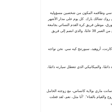
ماسي وطاقمه المكون من شخصين مسؤولية
 روك تشالك بارك. كل يوم على مدار الأشهر
مورق، موطن فريق كرة القدم النسائي بجامعة
كانساس. إنها مهمة شاقة بالنسبة لمواطن بريسبان الأسترالي البالغ من العمر 38 عامًا، والذي انضم إلى فريق
ارنت، أروهيد، سبورتنج كيه سي. نحن نواجه
ائمًا، والميكانيكي الذي تتعطل سيارته دائمًا،
 55 ميلاً غرب لورانس في سانت ماري بولاية كانساس، مع زوجته الحامل
والقيام بالفناء”. “أنا مثل، نعم، لقد فعلت