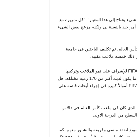
يء يحتاج إلى هذا المعيار”. “كل تمريرة مع
 أمر جيد بالنسبة لي ولكنه مزعج بعض الشيء
الطبيعي لكأس العالم. تم تكليف الباحثين في جامعة
وقال جون سوروشان، الأستاذ في جامعة تكساس الذي تعاقد معه FIFA للإشراف على نمو الملاعب وتركيبها
والعناية بها: “من الواضح أننا نريد أكبر قدر ممكن من التوحيد”. “عندما يكون لديك أكثر من 170 رمية مختلفة، هل
تعلم، ما مدى الاتساق والتجانس الذي يمكنك تحقيقه؟” … استثمر FIFA أموالاً كبيرة في إجراء أبحاث قائمة على
 الذي كان في ملعب كأس العالم في دالاس
أو ثلاث مرات في الأسبوع لتفقد ماسي وفريقه والتشاور معهم. كما
يتفقد الممثل أيضًا ملاعب التدريب الأخرى: KC Current (هولندا)، سبورتنج كانساس سيتي (الأرجنتين)، وSwope