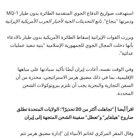
استهدفت صواريخ الدفاع الجوي المتقدمة الطائرة بدون طيار MQ-1
ودمرتها “بنجاح”.
تابع التحديثات الحية لأخبار الحرب الأمريكية الإيرانية
وبررت القوات الإيرانية إسقاط الطائرة الأمريكية بدون طيار بالادعاء
بأنها دخلت المجال الجوي للجمهورية الإسلامية “بنية تنفيذ عمليات
عدائية”.
وفي الوقت نفسه، أعادت إيران أيضًا تأكيد سيادتها على مياهها
الإقليمية، بما في ذلك مضيق هرمز الاستراتيجي، محذرة من أن
السفن التجارية والبحرية يجب أن تلتزم ببروتوكولات الشحن
المحددة.
اقرأ أيضا |
“تجاهلت أكثر من 20 تحذيرًا”: الولايات المتحدة تطلق
صاروخ “هيلفاير” و”تعطل” سفينة الشحن المتجهة إلى إيران
وقال المقر المركزي لخاتم الأنبياء إن “إدارة مضيق هرمز تتم