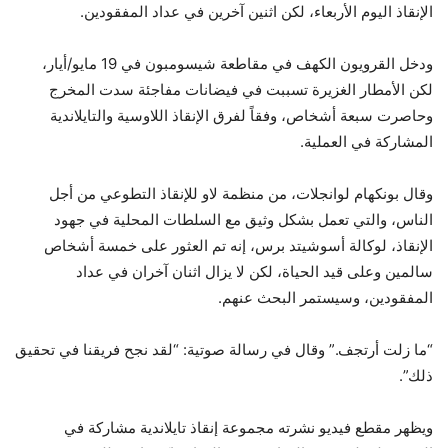
الإنقاذ اليوم الأربعاء، لكن اثنين آخرين في عداد المفقودين.
ودخل القرويون الكهف في مقاطعة شيسومبون في 19 مايو/أيار،
لكن الأمطار الغزيرة تسببت في فيضانات مفاجئة سدت المخرج
وحاصرت سبعة أشخاص، وفقاً لفرق الإنقاذ اللاوسية والتايلاندية
المشاركة في العملية.
وقال بونكهام لوانجلات، من منظمة لاو للإنقاذ التطوعي من أجل
الناس، والتي تعمل بشكل وثيق مع السلطات المحلية في جهود
الإنقاذ، لوكالة أسوشيتد برس، إنه تم العثور على خمسة أشخاص
سالمين وعلى قيد الحياة، لكن لا يزال اثنان آخران في عداد
المفقودين، وسيستمر البحث عنهم.
“ما زلت أرتجف.” وقال في رسالة صوتية: “لقد نجح فريقنا في تحقيق
ذلك”.
ويظهر مقطع فيديو نشرته مجموعة إنقاذ تايلاندية مشاركة في