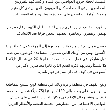
المهمة، لحظة خروج الغواصين من المياه واكتشافهم للقرويين
المحاصرين. وفي اللقطات، كان القرويون، الذين يرتدي كل منهم
مصباحًا أماميًا، يجلسون على صخرة تحيط بهم مياه الفيضانات.
وأظهرت مقاطع فيديو أخرى رجال الإنقاذ داخل الكهف وخارجه وهم
يهتفون ويقفزون ويعانقون بعضهم البعض فرحًا بعد الاكتشاف.
ووصل عمال الإنقاذ من تايلاند المجاورة إلى الموقع خلال عطلة نهاية
الأسبوع. ومن بين أولئك الذين يقدمون المساعدة غواصون من عدة
دول شاركوا في عملية الإنقاذ المعقدة عام 2018 في شمال تايلاند لـ
12 تلميذاً ومدربهم لكرة القدم الذين كانوا محاصرين لأكثر من
أسبوعين في كهف قبل أن يتم إخراجهم بأمان.
ويقع الكهف في منطقة وعرة ونائية في منطقة لونج تشينج بمقاطعة
زيسومبون، على بعد حوالي 120 كيلومترًا (75 ميلًا) شمال العاصمة
فينتيان. ونشر رجال الإنقاذ في مكان الحادث تفاصيل على وسائل
التواصل الاجتماعي عن التضاريس الجبلية الصعبة والأمطار الغزيرة
التي أعاقت عملهم.