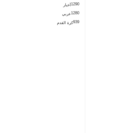
1290
أخبار
1280
عربي
939
كرة القدم