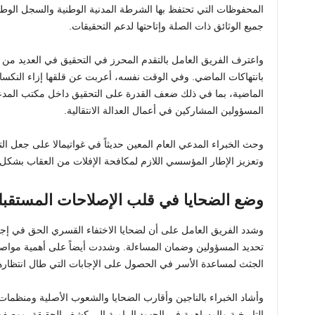
المحفوظات التي تحتفظ بها الشرطة المدنية الوطنية والسجل الوطن
جميع الوثائق ذات الصلة وإتاحتها لدعم التحقيقات.
واعترف الفريق العامل بالتقدم المحرز في التحقيق في العديد من ق
بانتهاكات الماضي. وفي الوقت نفسه، أعربت عن قلقها إزاء النكسات 
الماضية، بما في ذلك ضعف القدرة على التحقيق داخل مكتب المدعي
المسؤولين المشاركين في أعمال العدالة الانتقالية.
وحث الخبراء المدعي العام المعين حديثاً في غواتيمالا على جعل ال
وتعزيز الإطار المؤسسي اللازم لمكافحة الإفلات من العقاب بشكل 
وضع الضحايا في قلب الإصلاحات المستقبل
وشدد الفريق العامل على أن لضحايا الاختفاء القسري الحق في إج
تحديد المسؤولين وضمان المساءلة. وشددت أيضاً على أهمية موا
الجثث لمساعدة الأسر في الحصول على الإجابات التي طال انتظارها
وأشاد الخبراء بالناجين وأقارب الضحايا والشعوب الأصلية ومنظمات
التاريخية والمساهمة في الجهود الرامية إلى كشف الحقيقة. ووصفو