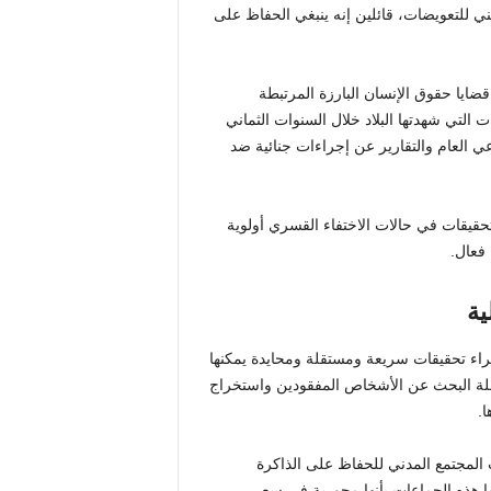
ي للتعويضات، قائلين إنه ينبغي الحفاظ على
ضايا حقوق الإنسان البارزة المرتبطة
التي شهدتها البلاد خلال السنوات الثماني
 العام والتقارير عن إجراءات جنائية ضد
تحقيقات في حالات الاختفاء القسري أولوية
فعال.
ية
راء تحقيقات سريعة ومستقلة ومحايدة يمكنها
صلة البحث عن الأشخاص المفقودين واستخراج
.
 المجتمع المدني للحفاظ على الذاكرة
ا هذه الجماعات بأنها محورية في سعي