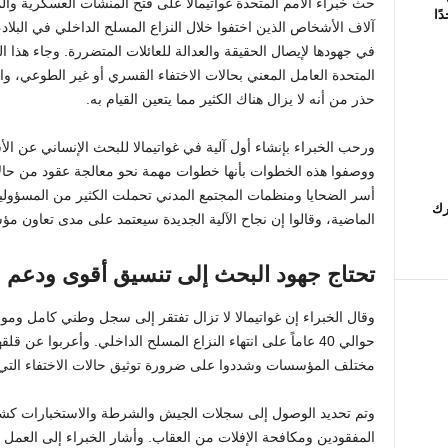
حث خبراء الأمم المتحدة غواتيمالا على فتح المنشآت العسكرية و
ًا
آلاف الأشخاص الذين اختفوا خلال النزاع المسلح الداخلي في البلاد
في جهودها لإيصال الحقيقة والعدالة للعائلات المتضررة. وجاء هذا الن
المتحدة العامل المعني بحالات الاختفاء القسري أو غير الطوعي، وا
حذر من أنه لا يزال هناك الكثير مما يتعين القيام به.
ورحب الخبراء بإنشاء أول آلية في غواتيمالا للبحث الإنساني ع
ووصفوا هذه الخطوات بأنها خطوات مهمة نحو معالجة عقود من حالات 
أسر الضحايا ومنظمات المجتمع المدني تحملت الكثير من المسؤولي
يرك
الماضية، وقالوا إن نجاح الآلية الجديدة سيعتمد على مدى تعاون 
تحتاج جهود البحث إلى تنسيق أقوى ودع
وقال الخبراء إن غواتيمالا لا تزال تفتقر إلى سجل وطني كامل و
حوالي 40 عاماً على انتهاء النزاع المسلح الداخلي. وأعربوا عن
مختلف المؤسسات وشددوا على ضرورة توثيق حالات الاختفاء التي
وتم تحديد الوصول إلى سجلات الجيش والشرطة والاستخبارات ك
المفقودين ومكافحة الإفلات من العقاب. وأشار الخبراء إلى العمل