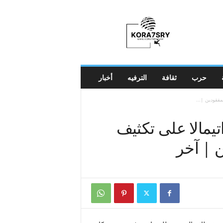
K
o
r
a
7
s
r
حرب
ثقافة
الترفيه
أخبار
y
مفقودين |...
تيمالا على تكثيف
 | آخر