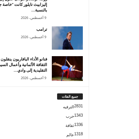
إليزابيث تايلور كانت “خاصة جد
بالنسبة...
9 أغسطس، 2026
ترامب
9 أغسطس، 2026
فنانو الأداء البافاريون ينقلون
الثقافة الألمانية وأعمال الس
التقليدية إلى وادي...
9 أغسطس، 2026
جميع الفئات
2831
الترفيه
1343
حرب
1336
ثقافة
1318
عالم