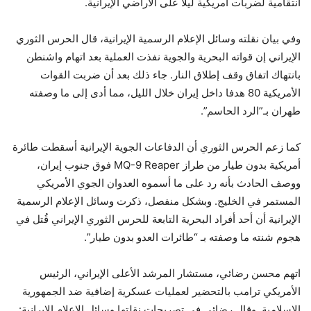
انتقامية لضربات أمريكية ليلاً على الأراضي الإيرانية.
وفي بيان نقلته وسائل الإعلام الرسمية الإيرانية، قال الحرس الثوري
الإيراني إن قواته البحرية والجوية نفذت العملية بعد اتهام واشنطن
بانتهاك اتفاق وقف إطلاق النار. جاء ذلك بعد أن ضربت القوات
الأمريكية 80 هدفا داخل إيران خلال الليل، مما أدى إلى ما وصفته
طهران بـ”الرد الحاسم”.
كما زعم الحرس الثوري أن الدفاعات الجوية الإيرانية أسقطت طائرة
أمريكية بدون طيار من طراز MQ-9 Reaper فوق جنوب إيران،
ووصف الحادث بأنه رد على ما أسموه العدوان الجوي الأمريكي
المستمر في الخليج. وبشكل منفصل، ذكرت وسائل الإعلام الرسمية
الإيرانية أن أحد أفراد البحرية التابعة للحرس الثوري الإيراني قُتل في
هجوم شنته ما وصفته بـ “طائرات العدو بدون طيار”.
اتهم محسن رضائي، مستشار المرشد الأعلى الإيراني، الرئيس
الأمريكي ترامب بالتحضير لعمليات عسكرية إضافية ضد الجمهورية
الإسلامية. وقال رضائي في تصريحات نقلتها وسائل الإعلام الإيرانية: