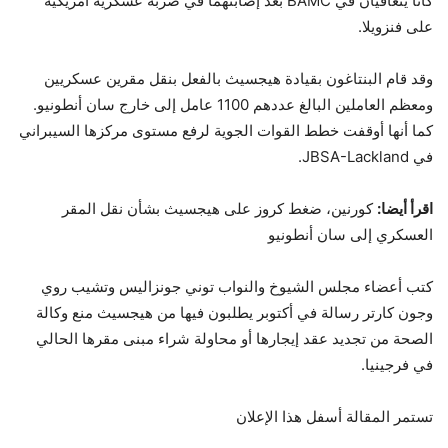
كانا يتعافيان في BAMC بعد إصابتهما في ضربة عسكرية أمريكية
على فنزويلا.
وقد قام البنتاغون بقيادة هيجسيث بالفعل بنقل مقرين عسكريين
ومعظم العاملين البالغ عددهم 1100 عامل إلى خارج سان أنطونيو.
كما أنها أوقفت خطط القوات الجوية لرفع مستوى مركزها السيبراني
في JBSA-Lackland.
اقرأ أيضا:
كورنين، ضغط كروز على هيجسيث بشأن نقل المقر
العسكري إلى سان أنطونيو
كتب أعضاء مجلس الشيوخ والنواب توني جونزاليس وتشيب روي
وجون كارتر رسالة في أكتوبر يطلبون فيها من هيجسيث منع وكالة
الصحة من تجديد عقد إيجارها أو محاولة شراء مبنى مقرها الحالي
في فرجينيا.
تستمر المقالة أسفل هذا الإعلان