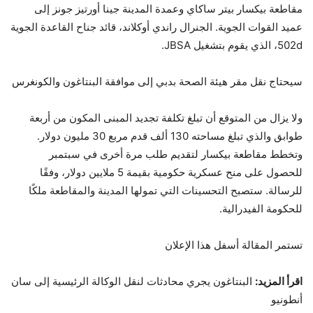
مقاطعة بيكسار بيتر ساكاي وعمدة المدينة جينا أورتيز جونز إلى
عميد القوات الجوية. الجنرال راندي أوكلاند، قائد جناح القاعدة الجوية
502d، الذي يقوم بتشغيل JBSA.
سيحتاج نقل مقر هيئة الصحة بدبي إلى موافقة البنتاغون والكونغرس
ولا يزال من المتوقع أن تبلغ تكلفة تجديد المبنى المكون من أربعة
طوابق والذي تبلغ مساحته 130 ألف قدم مربع 30 مليون دولار.
وتخطط مقاطعة بيكسار لتقديم طلب مرة أخرى في سبتمبر
للحصول على منح عسكرية حكومية بقيمة 5 ملايين دولار، وفقًا
للرسالة. ستصبح التحسينات التي تمولها المدينة والمقاطعة ملكًا
للحكومة الفيدرالية.
تستمر المقالة أسفل هذا الإعلان
اقرأ المزيد:
البنتاغون يجري محادثات لنقل الوكالة الرئيسية إلى سان
أنطونيو