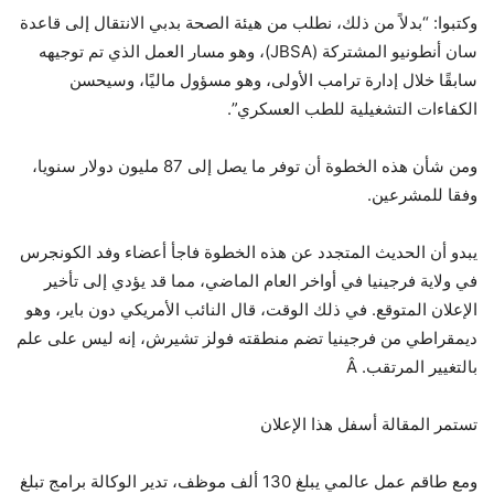
وكتبوا: “بدلاً من ذلك، نطلب من هيئة الصحة بدبي الانتقال إلى قاعدة
سان أنطونيو المشتركة (JBSA)، وهو مسار العمل الذي تم توجيهه
سابقًا خلال إدارة ترامب الأولى، وهو مسؤول ماليًا، وسيحسن
الكفاءات التشغيلية للطب العسكري”.
ومن شأن هذه الخطوة أن توفر ما يصل إلى 87 مليون دولار سنويا،
وفقا للمشرعين.
يبدو أن الحديث المتجدد عن هذه الخطوة فاجأ أعضاء وفد الكونجرس
في ولاية فرجينيا في أواخر العام الماضي، مما قد يؤدي إلى تأخير
الإعلان المتوقع. في ذلك الوقت، قال النائب الأمريكي دون باير، وهو
ديمقراطي من فرجينيا تضم ​​منطقته فولز تشيرش، إنه ليس على علم
بالتغيير المرتقب. Â
تستمر المقالة أسفل هذا الإعلان
ومع طاقم عمل عالمي يبلغ 130 ألف موظف، تدير الوكالة برامج تبلغ