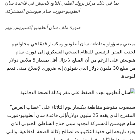
بما في ذلك مركز بروك الطبي التابع للجيش في قاعدة سان
أنطونيو-فورت سام هيوستن المشتركة.
صورة ملف سان أنطونيو إكسبريس نيوز
يمضي مسؤولو مقاطعة سان أنطونيو وبيكسار قدمًا في محاولتهم
لجذب المقر الرئيسي للنظام الصحي العسكري إلى فورت سام
هيوستن على الرغم من أن المبلغ لا يزال أقل بمقدار 5 ملايين دولار
من مبلغ 30 مليون دولار الذي يقولون إنه ضروري لإصلاح مبنى قديم
للوحدة.
سيصوت مفوضو مقاطعة بيكسار يوم الثلاثاء على “خطاب العرض”
المقترح الذي يقدم 25 مليون دولارÂإلى قاعدة سان أنطونيو-فورت
سام هيوستن المشتركة لتجديد مبنى جناح الشاطئ الجنوبي الذي
يعود تاريخه إلى حقبة الثلاثينيات لصالح وكالة الصحة الدفاعية، والتي
يقع مقرها حاليًا في فولز تشيرش، فيرجينيا.