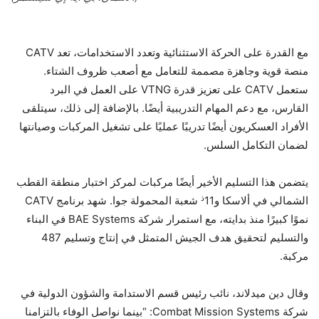
مع القدرة على الحركة الاستثنائية وتعدد الاستخدامات، تعد CATV
منصة قوية وجاهزة مصممة للتعامل مع أصعب ظروف الشتاء.
ستعمل CATV على تعزيز قدرة VTNG على العمل في البرد
القارس، مع دعم المهام التدريبية أيضًا. بالإضافة إلى ذلك، سيتلقى
الأفراد العسكريون أيضًا تدريبًا عمليًا على تشغيل المركبات وصيانتها
لضمان التكامل السلس.
يتضمن هذا التسليم الأخير أيضًا مركبات لمركز اختبار منطقة القطب
ذ
الشمالي في ألاسكا و11
شعبة المحمولة جوا. شهد برنامج CATV
نموًا كبيرًا منذ بدايته، مع استمرار شركة BAE Systems في البناء
والتسليم لتحقيق هدف الجيش المتمثل في إنتاج وتسليم 487
مركبة.
وقال دين ميدلاند، نائب رئيس قسم الاستدامة والشؤون الدولية في
شركة Combat Mission Systems: “بينما نواصل الوفاء بالتزامنا