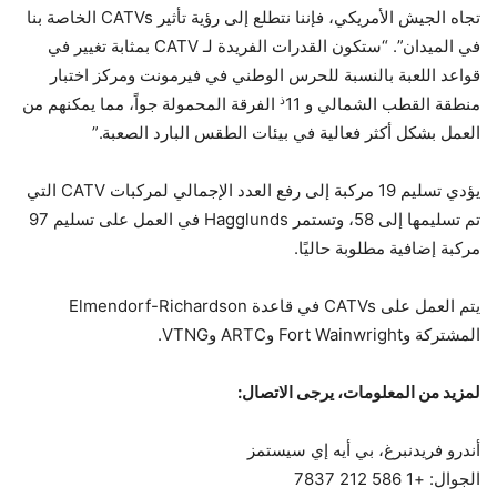
تجاه الجيش الأمريكي، فإننا نتطلع إلى رؤية تأثير CATVs الخاصة بنا
في الميدان”. “ستكون القدرات الفريدة لـ CATV بمثابة تغيير في
قواعد اللعبة بالنسبة للحرس الوطني في فيرمونت ومركز اختبار
ذ
منطقة القطب الشمالي و 11
الفرقة المحمولة جواً، مما يمكنهم من
العمل بشكل أكثر فعالية في بيئات الطقس البارد الصعبة.”
يؤدي تسليم 19 مركبة إلى رفع العدد الإجمالي لمركبات CATV التي
تم تسليمها إلى 58، وتستمر Hagglunds في العمل على تسليم 97
مركبة إضافية مطلوبة حاليًا.
يتم العمل على CATVs في قاعدة Elmendorf-Richardson
المشتركة وFort Wainwright وARTC وVTNG.
لمزيد من المعلومات، يرجى الاتصال:
أندرو فريدنبرغ، بي أيه إي سيستمز
الجوال: +1 586 212 7837