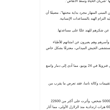
ن العمر 79 عامًا، كان إنقاذها من المبنى المنهار مجرد بداية محنتها”، مضيفًا أن
التزام الهند بالمساعدات الإنسانية.
 عن شكرهم للهند علنًا على مساعدتها.
جية مقاطع فيديو على X تظهر الناجين وأسرهم وهم يعبرون عن امتنانهم للأطباء
 مستشفى الجيش الميداني، معترفًا بشكل خاص
تم إطلاق عملية أميستاد بعد أن ضربت الزلازل القوية وسط وشمال فنزويلا في 24 يونيو، مما أدى إلى دمار واسع
تقييمات وكالة ناسا، فقد تعرض ما يقرب من
وأودت الكارثة بحياة ما لا يقل عن 1719 شخصًا، وأصابت أكثر من 5000 شخص، وأثرت على أكثر من 22600
ساكن، وفقًا للجمعية الوطنية الفنزويلية. وسجلت السلطات أيضًا 609 هزات ارتدادية منذ الزلازل الأولى، مما أثار