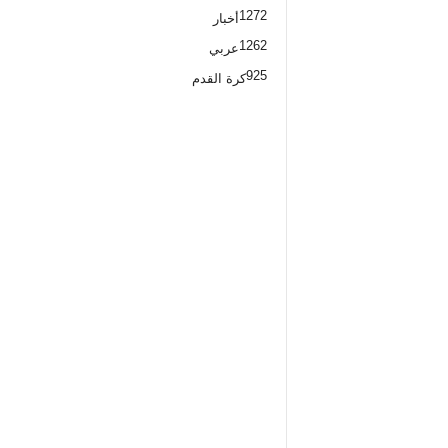
1272
أخبار
1262
عربي
925
كرة القدم