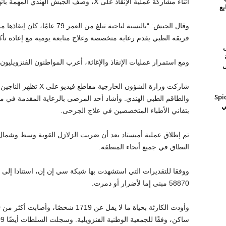
أثناء مشاركة عملية الإنقاذ على X، وصف الجيش الهندي المهمة بأنها “شريان الحياة وسط الأنقاض”.
بع
وقال الجيش: “بالنسبة لناجية تبلغ م
فريقه الطبي يقدم رعاية متخصصة وعلاج متابعة يومية مع إعادة تأكيد 
F على
ومع استمرار عمليات الإنقاذ والإغاثة، أعرب المواطنون الفنزويليون
ى
شاركت وزارة الشؤون الخار
Spid
والطاقم الطبي الهندي. وأشاد أحد المرضى بالرعاية المقدمة في
ي
بتفاني الأطباء المتخصصين في علاج الجرحى.
النطاق في جميع أنحاء المنطقة.
ووفقا للتقديرات التي استشهدت بها شبكة سي إن إن، استنادا إلى 
58870 مبنى إما لأضرار أو دمرت.