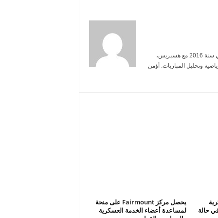
أنا ياسمين بنعلي، خريجة الإعلام من جامعة محمد الخامس. بدأت العمل الصحفي سنة 2016 مع هسبريس،
ضية وتحليل المباريات. أؤمن
رية
يحصل مركز Fairmount على منحة
في حالة
لمساعدة أعضاء الخدمة العسكرية