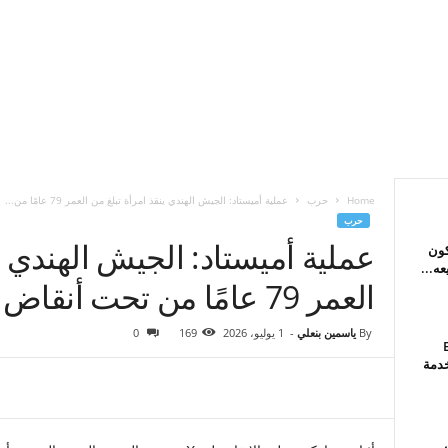
Home
حرب
عملية أميستاد: الجيش الهندي ينقذ امرأة تبلغ من العمر 79 عامًا من...
حرب
عملية أميستاد: الجيش الهندي ي
كون
العمر 79 عامًا من تحت أنقاض الزلزال في فنزويلا
By
ياسمين بنعلي
-
1 يوليو، 2026
169
0
B
خدمة