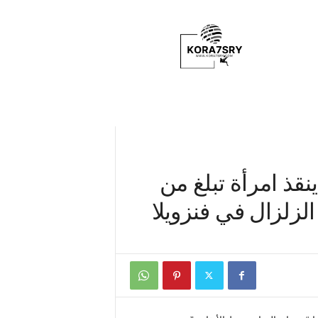
K
o
r
a
7
s
r
y
نقذ امرأة تبلغ من