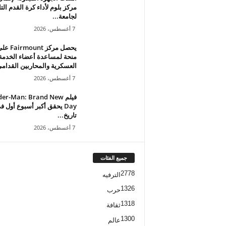
مركز بلوم لأداء كرة القدم التا
لجامعة...
7 أغسطس، 2026
يحصل مركز airmount
منحة لمساعدة أعضاء الخدمة
العسكرية والمحاربين القدام
7 أغسطس، 2026
فيلم er-Man: Brand New
Day يحقق أكبر أسبوع أول ف
تاريخ...
7 أغسطس، 2026
جميع الفئات
2778
الترفيه
1326
حرب
1318
ثقافة
1300
عالم