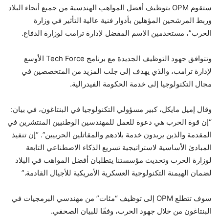
ستقوم OPM بتوظيف أفضل المواهب الهندسية من جميع أنحاء البلاد
وربط المرشحين المؤهلين بأدوار فنية عالية التأثير في وزارة
الحرب”، مستخدمين الاسم المفضل لإدارة ترامب لوزارة الدفاع.
وتتوافق جهود التوظيف الجديدة مع برنامج Tech Force الأوسع
لإدارة ترامب، والذي يهدف إلى جلب المزيد من المتخصصين في
مجال التكنولوجيا إلى خدمة الحكومة الفيدرالية.
وقال إميل مايكل، كبير مسؤولي التكنولوجيا في البنتاغون، في بيان:
“إن قوة الحرب هي دعوة للعمل للمهندسين الوطنيين المنتشرين في
المقدمة والذين يريدون خدمة بلادهم والمقاتلين الحربيين”. “إن تنفيذ
المبادئ الأساسية لاستراتيجية تسريع الذكاء الاصطناعي التابعة
لوزارة الحرب وتحديث مؤسستنا يتطلبان أفضل المواهب في البلاد
لضمان الهيمنة التكنولوجية العسكرية الأمريكية للأجيال القادمة.”
سوف تتطلع OPM إلى توظيف “مئات” من مهندسي البرمجيات في
البنتاغون من خلال جهود الحرب، وفقًا للبيان الصحفي.