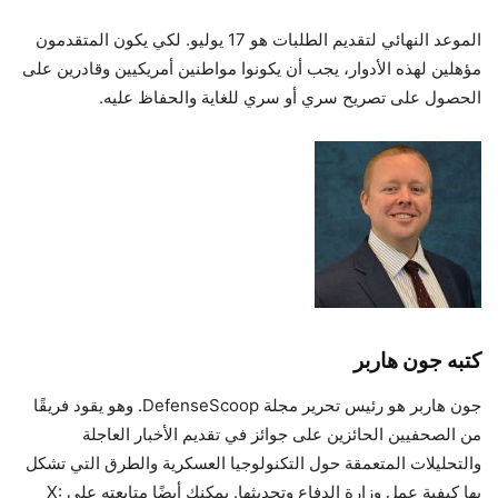
الموعد النهائي لتقديم الطلبات هو 17 يوليو. لكي يكون المتقدمون
مؤهلين لهذه الأدوار، يجب أن يكونوا مواطنين أمريكيين وقادرين على
الحصول على تصريح سري أو سري للغاية والحفاظ عليه.
كتبه جون هاربر
جون هاربر هو رئيس تحرير مجلة DefenseScoop. وهو يقود فريقًا
من الصحفيين الحائزين على جوائز في تقديم الأخبار العاجلة
والتحليلات المتعمقة حول التكنولوجيا العسكرية والطرق التي تشكل
بها كيفية عمل وزارة الدفاع وتحديثها. يمكنك أيضًا متابعته على X: