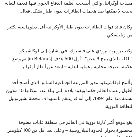
مساحة أوكرانيا، والتي أصبحت أنظمة الدفاع الجوي فيها قديمة للغاية
بحيث لا يمكنها صد هجمات الطائرات بدون طيار بشكل فعال.
وكان قائد قوات الطائرات بدون طيار الأوكرانية أقل دبلوماسية بكثير
من زيلينسكي.
وكتب روبرت برودي على فيسبوك، في إشارة إلى لوكاشينكو:
“الكلب الذي ينبح لا يعض”. “أول 500 هدف [in Belarus] تم وضع
علامة. نصيحة مجانية وعملية للغاية – ابتعد عن أنظار أوكرانيا
وألمح لوكاشينكو، مدير المزرعة الجماعية السابق الذي أصبح أحد
أطول زعماء العالم حكما ويقود بلاده التي يبلغ عدد سكانها 10 ملايين
نسمة منذ عام 1994، إلى أنه قد ينتقم باستهداف محطة تشيرنوبيل
للطاقة النووية.
يقع موقع أكبر كارثة نووية في العالم في منطقة غابات مطوقة
محظورة بجوار الحدود البيلاروسية – وعلى بعد أقل من 100 كيلومتر