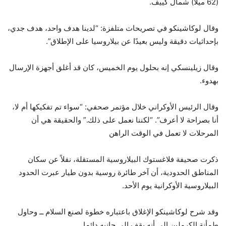
(62 ميلاً) شمال كييف.
وقال لوكاشينكو في تصريحات متلفزة: “لدينا هدف واحد، هدف جدي،
بإحداثيات دقيقة وليس بعيدًا عن بيلاروسيا على الإطلاق”.
وقال زيلينسكي إنه بحلول يوم الخميس، كان قد أغلق أجهزة الإرسال
بهدوء.
وقال الرئيس الأوكراني خلال مؤتمر صحفي: “سواء تم تفكيكها أم لا،
أنا بصراحة لا أعرف”. “لكننا نعمل على ذلك.” والحقيقة هي أن
المرحلات لا تعمل في الوقت الراهن
ذكرت صحيفة فلاغستوك البيلاروسية المستقلة، نقلاً عن سكان
المناطق الحدودية، أن آخر طائرة روسية بدون طيار عبرت الحدود
البيلاروسية الأوكرانية يوم الأحد.
وقد شرح لوكاشينكو الإغلاق باعتباره خطوة لصنع السلام ــ وحاول
طمأنة الكرملين إلى أنه يقف إلى جانبه دائما.