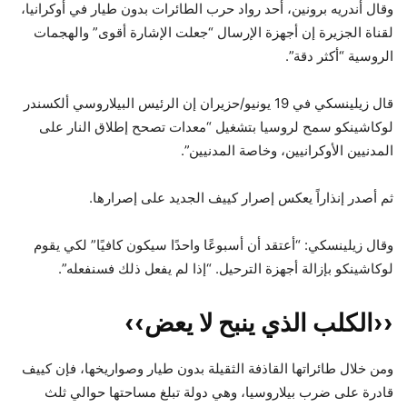
وقال أندريه برونين، أحد رواد حرب الطائرات بدون طيار في أوكرانيا،
لقناة الجزيرة إن أجهزة الإرسال “جعلت الإشارة أقوى” والهجمات
الروسية “أكثر دقة”.
قال زيلينسكي في 19 يونيو/حزيران إن الرئيس البيلاروسي ألكسندر
لوكاشينكو سمح لروسيا بتشغيل “معدات تصحح إطلاق النار على
المدنيين الأوكرانيين، وخاصة المدنيين”.
ثم أصدر إنذاراً يعكس إصرار كييف الجديد على إصرارها.
وقال زيلينسكي: “أعتقد أن أسبوعًا واحدًا سيكون كافيًا” لكي يقوم
لوكاشينكو بإزالة أجهزة الترحيل. “إذا لم يفعل ذلك فسنفعله”.
‹‹الكلب الذي ينبح لا يعض››
ومن خلال طائراتها القاذفة الثقيلة بدون طيار وصواريخها، فإن كييف
قادرة على ضرب بيلاروسيا، وهي دولة تبلغ مساحتها حوالي ثلث