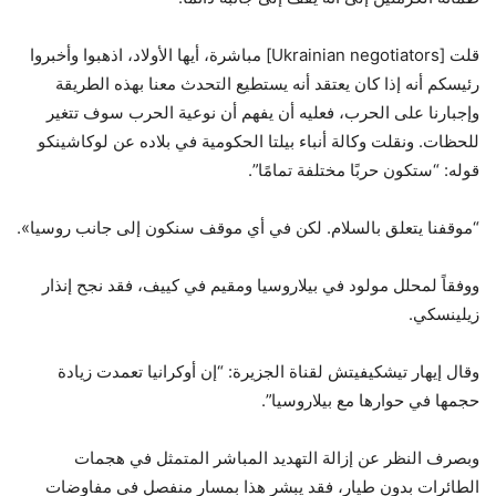
قلت [Ukrainian negotiators] مباشرة، أيها الأولاد، اذهبوا وأخبروا
رئيسكم أنه إذا كان يعتقد أنه يستطيع التحدث معنا بهذه الطريقة
وإجبارنا على الحرب، فعليه أن يفهم أن نوعية الحرب سوف تتغير
للحظات. ونقلت وكالة أنباء بيلتا الحكومية في بلاده عن لوكاشينكو
قوله: “ستكون حربًا مختلفة تمامًا”.
“موقفنا يتعلق بالسلام. لكن في أي موقف سنكون إلى جانب روسيا».
ووفقاً لمحلل مولود في بيلاروسيا ومقيم في كييف، فقد نجح إنذار
زيلينسكي.
وقال إيهار تيشكيفيتش لقناة الجزيرة: “إن أوكرانيا تعمدت زيادة
حجمها في حوارها مع بيلاروسيا”.
وبصرف النظر عن إزالة التهديد المباشر المتمثل في هجمات
الطائرات بدون طيار، فقد يبشر هذا بمسار منفصل في مفاوضات