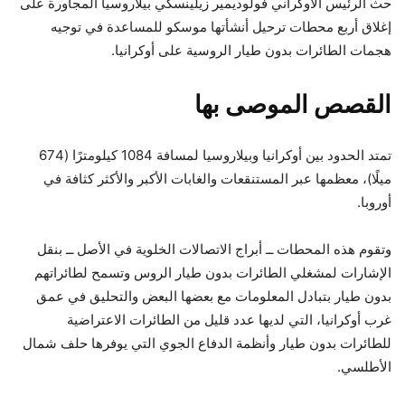
حث الرئيس الأوكراني فولوديمير زيلينسكي بيلاروسيا المجاورة على
إغلاق أربع محطات ترحيل أنشأتها موسكو للمساعدة في توجيه
هجمات الطائرات بدون طيار الروسية على أوكرانيا.
القصص الموصى بها
نهاية
قائمة
تمتد الحدود بين أوكرانيا وبيلاروسيا لمسافة 1084 كيلومترًا (674
من
القائمة
ميلًا)، معظمها عبر المستنقعات والغابات الأكبر والأكثر كثافة في
4
أوروبا.
عناصر
وتقوم هذه المحطات ــ أبراج الاتصالات الخلوية في الأصل ــ بنقل
الإشارات لمشغلي الطائرات بدون طيار الروس وتسمح لطائراتهم
بدون طيار بتبادل المعلومات مع بعضها البعض والتحليق في عمق
غرب أوكرانيا، التي لديها عدد قليل من الطائرات الاعتراضية
للطائرات بدون طيار وأنظمة الدفاع الجوي التي يوفرها حلف شمال
الأطلسي.