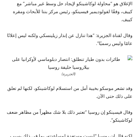
الإغلاق هو “محاولة لوكاشينكو لإيجاد حل وسط غير مباشر” مع
كييف، وفقًا لفولوديمير فيسينكو، رئيس مركز بنتا للأبحاث ومقره
كييف.
وقال لقناة الجزيرة: “هذا تنازل عن إنذار زيلينسكي ولكنه ليس إعلانًا
عامًا وليس رسميًا”.
(الجزيرة)
وقد تشعر موسكو بخيبة أمل من استسلام لوكاشينكو، لكنها لم تعلق
على ذلك حتى الآن.
وقال فيسينكو إن روسيا “تعتبر ذلك بلا شك مظهراً من مظاهر ضعف
لوكاشينكو”.
لكنه قال إن روسيا “ليست مستعدة لمساعدته، بما في ذلك بسبب