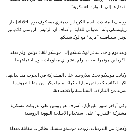
افتقارها إلى الموارد العسكرية”.
ووصف المتحدث باسم الكرملين ديمتري بيسكوف يوم الثلاثاء إنذار
زيلينسكي بأنه “عدواني للغاية” وأضاف أن الرئيس الروسي فلاديمير
بوتين سيناقشه “قريبا” مع لوكاشينكو.
وبعد يوم واحد، سافر لوكاشينكو إلى موسكو للقاء بوتين. ولم يعقد
الكرملين مؤتمرا صحفيا ولم ينشر أي معلومات حول اجتماعهما.
وكانت موسكو تحث بيلاروسيا على المشاركة في الحرب منذ بدايتها،
لكن لوكاشينكو رفض مرارًا وتكرارًا بينما تمكن من مطالبة روسيا
بمزيد من التنازلات السياسية والاقتصادية.
وفي أواخر شهر مايو/أيار، أشرف هو وبوتين على تدريبات عسكرية
مشتركة “للتدرب” على استخدام الأسلحة النووية الروسية.
وكجزء من التدريبات، زودت موسكو مينسك بطائرات مقاتلة معدلة