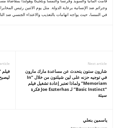
قامت ألمانيا والسويد وفرنسا والنمسا وبلجيكا وهولندا بمقاضاة مس
وجرائم ضد الإنسانية برعاية الدولة. مثل يوم الاثنين رئيس المخاب
في النمسا، حيث يواجه اتهامات بالتعذيب والاعتداء الجنسي ضد الن
article
Next article
شارون ستون يتحدث عن مساعدة مارك مارون
في توجيه حزنه على لين شيلتون من خلال “In
ليصبح ا
Memoriam” ولماذا تعتبر إعادة تشغيل فيلم
“Basic Instinct” لـ Joe Eszterhas فكرة
سيئة
ياسمين بنعلي