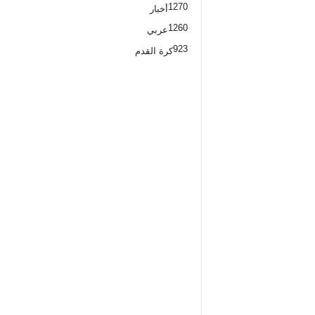
1270
أخبار
1260
عربي
923
كرة القدم