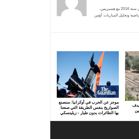
أنا ياسمين بنعلي، خريجة الإعلام من جامعة محمد الخامس. بدأت العمل الصحفي سنة 2016 مع هسبريس،
ضية وتحليل المباريات. أؤمن
موجز عن الحرب في أوكرانيا: سنصنع
هدف
الصواريخ بنفس الطريقة التي صنعنا
ين
بها الطائرات بدون طيار – زيلينسكي