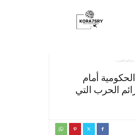
K
o
r
a
7
s
r
y
 جرائم الحرب...
لحكومية أمام
ائم الحرب التي