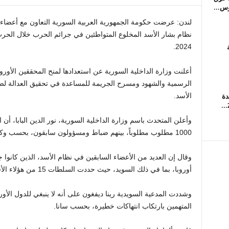
لندن: عرضت حكومة الجمهورية العربية السورية التعاون مع أعضاء ا
2024.
أعلنت وزارة الداخلية السورية عن استعدادها لمنح المحققين الأو
الرسمية والشهود ومسرح الجريمة للمساعدة في تحقيق العدالة لضح
دة
الأسد.
وأعلن المتحدث باسم وزارة الداخلية السورية، نور الدين البابا، أ
1000 مطلوب مطلوباً، بينهم ضباط ومسؤولون سابقون، بحسب وكالة الأنباء السورية.
وقال إن العديد من الأعضاء السابقين في نظام الأسد، الذين كانوا ج
أوروبا، بما في ذلك السويد، حيث حددت السلطات 15 من هؤلاء الأفراد.
وشددت المدعية السويدية رينا ديفغون على أنه لا ينبغي للدول الأورو
المتهمين بارتكاب انتهاكات خطيرة، بحسب سانا.