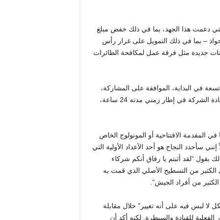
يد من التحركات التي بدأت قبل 18 شهراً والتي دعمت هذا الجهد، بما في ذلك خفض مبلغ
تحواذ – بما في ذلك التمويل على غرار رأس
انات جديدة مثل فرقة عمل لمكافحة الطائرات
، البالغ عددهم تسعة في البداية، الموافقة على المشاركة،
افتراضيًا في نفس الوقت. وقال دريسكول إنه أجرى مكالمات مع قادة الشركة في إطار زمني مدته 24 ساعة،
ي المقدمة الافتتاحية أو المونولوج الخاص
 سأحدد النجاح هو أحد الأعداد الأولية التي
لك بقول “لقد أثبتم يا رفاق أنكم شركاء
ي الكثير من التسطيح الأصلي الذي قمت به
الكثير من أفراد الجيش”.
 لا لبس فيه على أنه تغيير” خلال مقابلة
فعلية للقيادة والسيطرة. لكنه أكد أن