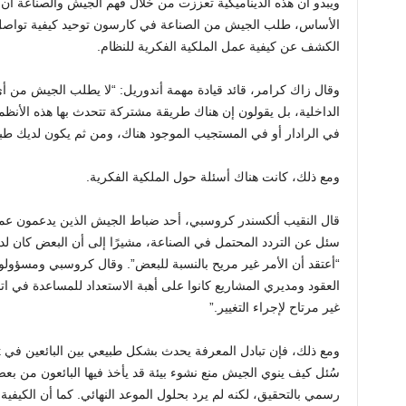
ويبدو أن هذه الديناميكية تعززت من خلال فهم الجيش والصناعة أن 
الأساس، طلب الجيش من الصناعة في كارسون توحيد كيفية تواصل 
الكشف عن كيفية عمل الملكية الفكرية للنظام.
وقال زاك كرامر، قائد قيادة مهمة أندوريل: “لا يطلب الجيش من
في الرادار أو في المستجيب الموجود هناك، ومن ثم يكون لديك طب
ومع ذلك، كانت هناك أسئلة حول الملكية الفكرية.
قال النقيب ألكسندر كروسبي، أحد ضباط الجيش الذين يدعمون عم
سئل عن التردد المحتمل في الصناعة، مشيرًا إلى أن البعض كان لدي
“أعتقد أن الأمر غير مريح بالنسبة للبعض”. وقال كروسبي ومسؤو
العقود ومديري المشاريع كانوا على أهبة الاستعداد للمساعدة في ات
غير مرتاح لإجراء التغيير.”
سُئل كيف ينوي الجيش منع نشوء بيئة قد يأخذ فيها البائعون من 
رسمي بالتحقيق، لكنه لم يرد بحلول الموعد النهائي. كما أن الكيفي