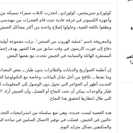
كولورادو سبرينجس، كولورادو ـ انحدرت كابلات صفراء سميكة م
وأجهزة الكمبيوتر في غرفة عادية حيث قام العشرات من مهندسي الب
ع
ونطقوا باللغة الفنية، وحاولوا إصلاح واحدة من أكثر مشاكل الجيش
دفاع إلى فورت كارسون في وقت سابق من هذا الشهر بهدف إجمال
المستقرة الهائلة والمتباينة في الجيش تتحدث مع بعضها البعض.
اهير
ا
إن أنظمة الصواريخ والدبابات والطائرات بدون طيار ــ بعض المعدات 
وما بعدها ــ تكافح من أجل تبادل البيانات، وخاصة مع التكنولوجيا ا
الحديث أظهر أن الحواجز التي تحول دون الوصول إلى المعلومات ا
طيار والوحدات يمكن أن تحدد النجاح أو الفشل، وأن الجيش أراد “اخ
التي طال انتظارها لتحقيق هذا النجاح.
هذه القضية ليست جديدة، وهي تتبع سلسلة من استراتيجيات التحد
حاليين في الجيش، فشلت في توفير الاتصال السلس في ساحة الم
والمتكيفين بشكل متزايد اليوم.