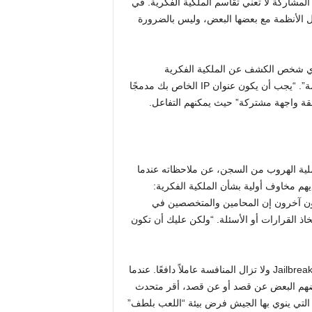
المشاركة لا تعني تقاسم الملكية الفكرية. في
الأنظمة مع بعضها البعض، وليس بالضرورة
 أي شخص الكشف عن الملكية الفكرية
الداخلية، بل يقولون إن هناك طريقة مشتركة تتحدث بها هذه الأنظمة”. “يجب أن يكون عنوان IP الخاص بك مدمجًا
قة واجهة مشتركة” حيث يمكنهم التفاعل.
لية الهروب من السجن، عن ملاحظاته عندما
هم مخاوف أولية بشأن الملكية الفكرية:
لون آخرون إن المحامين والمتخصصين في
خاذ القرارات أو الأسئلة. “ولكن عليك أن تكون
ومع ذلك، فإن تبادل المعرفة يحدث بشكل طبيعي بين البائعين في Jailbreak ولا تزال المنافسة عاملاً دافعًا. عندما
بعضهم البعض عن قصد أو عن قصد، أقر متحدث
ة التي ينوي بها الجيش فرض بيئة “اللعب بلطف”