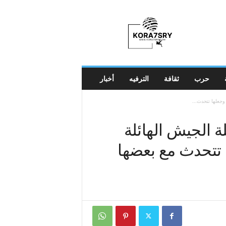
K
o
r
a
7
s
r
حرب
ثقافة
الترفيه
أخبار
y
وجعلها تتحدث...
 الجيش الهائلة
 تتحدث مع بعضها