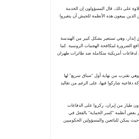
لاوة على ذلك، قال المسؤولون إن الخدمة
ن الذين يبيعون هذه الأنظمة للجيش أن يتغيروا
هذه الفكرة دون سابق إنذار، وهي تستعير بشكل كبير من الهندسة
بدافع الضرورة لمكافحة الهجمات الروسية. كما
هور حاجة ملحة لدفاعات أمريكية متكاملة ضد طائرات طهران
 عملية الهروب من السجن هي أول عملية تنفذها شركة R2I، وهي تقترب من نهاية أول “سباق سريع” لها
 وقال المسؤولون إن مئات المهندسين وأكثر من 50 شركة دفاعية شاركوا فيها، على الرغم من تقاليد
دون طيار من إيران، ركزوا على الدفاعات
نشر بعض أنظمة “كسر الحماية” بالفعل في
 حيث يمكن للبائعين والمسؤولين الحكوميين