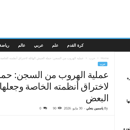
كرة القدم
علم
عربي
عالم
رياضة
Home
حرب
عملية الهروب من السجن: حملة الجيش الهائلة لاختراق أنظمته الخاصة 
حرب
عملية الهروب من السجن: حملة
ه
لاختراق أنظمته الخاصة وجعلها
البعض
ها
By
ياسمين بنعلي
-
30 مايو، 2026
90
0
لجزء