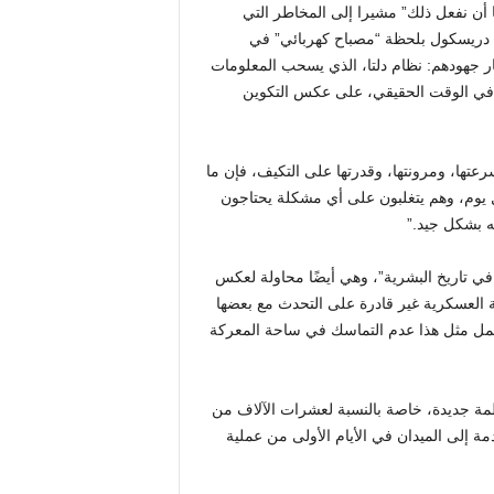
أن نفعل ذلك” مشيرا إلى المخاطر التي
 دريسكول بلحظة “مصباح كهربائي” في
ثمار جهودهم: نظام دلتا، الذي يسحب المعلومات
ي الوقت الحقيقي، على عكس التكوين
عتها، ومرونتها، وقدرتها على التكيف، فإن ما
 يوم، وهم يتغلبون على أي مشكلة يحتاجون
نه بشكل جيد.”
ي تاريخ البشرية”، وهي أيضًا محاولة لعكس
ة العسكرية غير قادرة على التحدث مع بعضها
مل مثل هذا عدم التماسك في ساحة المعركة
 سيسمح للجيش بربط أنظمة جديدة، خاصة بالنسبة لعشرات الآلاف من
ة إلى الميدان في الأيام الأولى من عملية