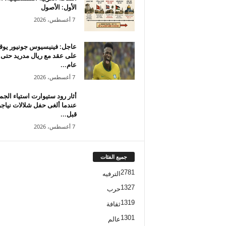
الأول: الأصول
7 أغسطس، 2026
عاجل: فينيسيوس جونيور يوق
على عقد مع ريال مدريد حتى
عام...
7 أغسطس، 2026
أثار رود ستيوارت استياء الجم
عندما ألغى حفل شلالات نياجر
قبل...
7 أغسطس، 2026
جميع الفئات
2781
الترفيه
1327
حرب
1319
ثقافة
1301
عالم