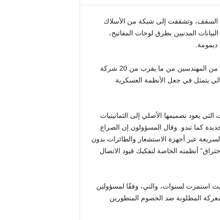
ن السقف، وتشققت إلى شبكة من الأسلاك
يانات المدنيين بطرق لوحات المفاتيح،
 ديمومة.
والمعروفة باسم “عملية الهروب من السجن”، نزلت مجموعة أولية من المهندسين من ما يقرب من 20 شركة
ي يتمثل في جعل الأنظمة العسكرية
التي يعود تصميمها الأصلي إلى الثمانينيات
لجديدة كما تبدو. وقال المسؤولون إن الصراع
لسريعة عبر أجهزة الاستشعار والطائرات بدون
تراق” أنظمته الخاصة لتفكيك قيود الاتصال
يث استمرت لسنوات، والتي، وفقًا لمسؤولين
عركة المطلوبة ضد الخصوم المتطورين