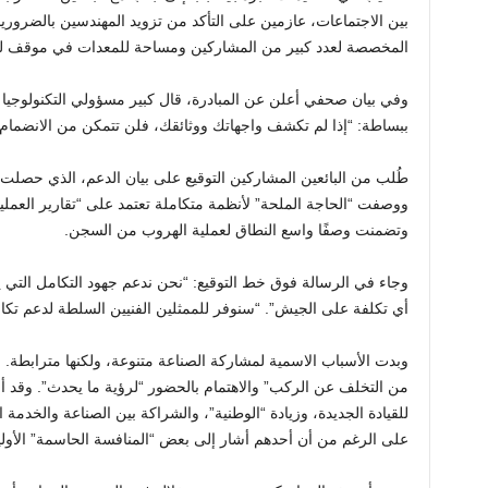
بين الاجتماعات، عازمين على التأكد من تزويد المهندسين بالضروري
المخصصة لعدد كبير من المشاركين ومساحة للمعدات في موقف للس
وفي بيان صحفي أعلن عن المبادرة، قال كبير مسؤولي التكنولوجيا 
ببساطة: “إذا لم تكشف واجهاتك ووثائقك، فلن تتمكن من الانضمام إل
ووصفت “الحاجة الملحة” لأنظمة متكاملة تعتمد على “تقارير العمليا
وتضمنت وصفًا واسع النطاق لعملية الهروب من السجن.
وجاء في الرسالة فوق خط التوقيع: “نحن ندعم جهود التكامل التي
أي تكلفة على الجيش”. “سنوفر للممثلين الفنيين السلطة لدعم تكامل
وبدت الأسباب الاسمية لمشاركة الصناعة متنوعة، ولكنها مترابطة. 
من التخلف عن الركب” والاهتمام بالحضور “لرؤية ما يحدث”. وقد 
للقيادة الجديدة، وزيادة “الوطنية”، والشراكة بين الصناعة والخدم
على الرغم من أن أحدهم أشار إلى بعض “المنافسة الحاسمة” الأولي