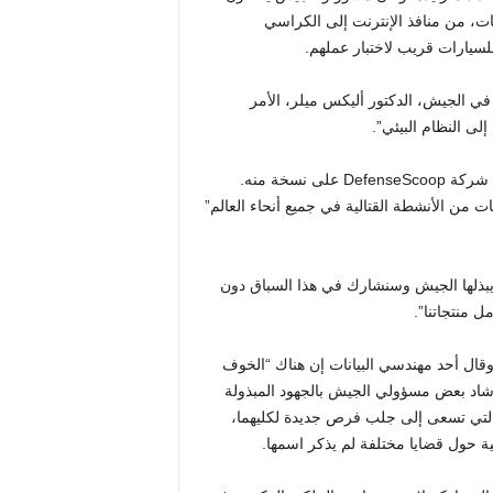
ات، من منافذ الإنترنت إلى الكراسي
يارات قريب لاختبار عملهم.
في الجيش، الدكتور أليكس ميلر، الأمر
ى النظام البيئي”.
طُلب من البائعين المشاركين التوقيع على بيان الدعم، الذي حصلت شركة DefenseScoop على نسخة منه.
ت من الأنشطة القتالية في جميع أنحاء العالم”
 يبذلها الجيش وسنشارك في هذا السباق دون
 منتجاتنا”.
وقال أحد مهندسي البيانات إن هناك “الخوف
أشاد بعض مسؤولي الجيش بالجهود المبذولة
ة التي تسعى إلى جلب فرص جديدة لكليهما،
ة حول قضايا مختلفة لم يذكر اسمها.