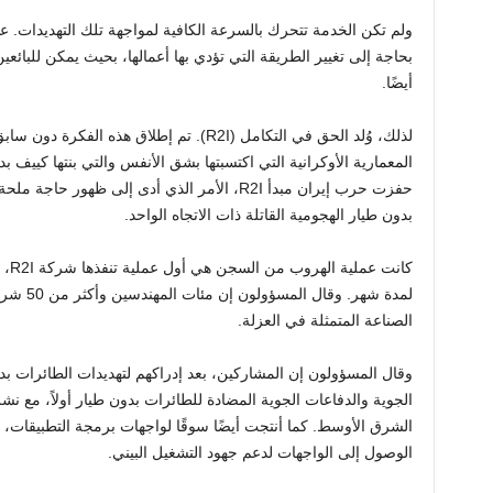
ولم تكن الخدمة تتحرك بالسرعة الكافية لمواجهة تلك التهديدات. ع
بحاجة إلى تغيير الطريقة التي تؤدي بها أعمالها، بحيث يمكن للبائعي
أيضًا.
لذلك، وُلد الحق في التكامل (R2I). تم إطلاق 
المعمارية الأوكرانية التي اكتسبتها بشق الأنفس والتي بنتها كييف 
حفزت حرب إيران مبدأ R2I، الأمر الذي أدى إلى ظ
بدون طيار الهجومية القاتلة ذات الاتجاه الواحد.
كانت
لمدة شهر.
الصناعة المتمثلة في العزلة.
وقال المسؤولون إن المشاركين، بعد إدراكهم لتهديدات الطائرات ب
الجوية والدفاعات الجوية المضادة للطائرات بدون طيار أولاً، مع 
الشرق الأوسط. كما أنتجت أيضًا سوقًا لواجهات برمجة التطبيقات،
الوصول إلى الواجهات لدعم جهود التشغيل البيني.