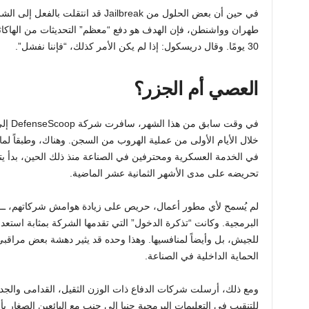
في حين أن بعض الحلول من Jailbreak قد
طهران وواشنطن، فإن الهدف هو دفع “معظم” التحديثات من الهاكاثو
30 يومًا. وقال دريسكول: إذا لم يكن الأمر كذلك، “فإننا نفشل”.
العصي أم الجزر؟
في وقت
خلال الأيام الأولى من عملية الهروب من السجن. وهناك، وطبقاً ل
في الخدمة العسكرية ومحترفين في الصناعة منذ ذلك الحين، بدأ يتج
تحريضه على مدى الأشهر الثمانية عشر الماضية.
لم يُسمح لأي مطور أعمال، حريص على زيادة هوامش شركاتهم، ــ 
البرمجية. وكانت “تذكرة الدخول” التي تقدمها الشركة بمثابة استع
للجيش، بل وأيضاً لمنافسيها. وهذا وحده قد يثير دهشة بعض مراقبي 
الحماية الداخلية في الصناعة.
ومع ذلك، أرسلت شركات الدفاع ذات الوزن الثقيل، القدامى والجد
للتنقيب في التعليمات البرمجية جنبا إلى جنب مع البائعين الصغار ب