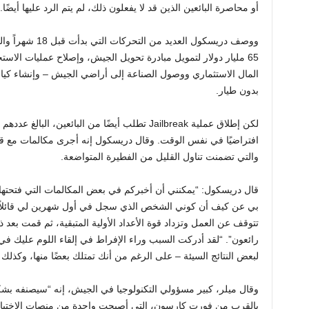
أو محاصرة البائعين الذين قد لا يفعلون ذلك، لم يتم الرد عليها أيضًا.
ووصف دريسكول العد
65 مليار دولار لتمويل مبادرة تحويل الجيش، وإصلاح عمليات الاس
المال الاستثماري ووصول الصناعة إلى أراضي الجيش – وإنشاء كي
بدون طيار.
لكن إطلاق عملية Jailbreak تطلب أيضًا من البائعين
والتي تضمنت تناول القليل من الفطيرة المتواضعة.
قال دريسكول: “يمكنني أن أخبركم في بعض المكالمات التي فتحتها ف
بي عن كيف أن كوني الشخص الذي سجل في أول شهرين لي قائلاً إنني
تتوقف عن العمل وتزداد قوة الأعداد الأولية المتبقية، ثم قمت بعد ذ
رائعون”. “لقد أدركت السبب وراء الإفراط في إلقاء اللوم عليك ف
لبعض النتائج السيئة – على الرغم من أنك تمتلك بعضًا منها، وكذلك 
وقال ميلر، كبير مسؤولي التكنولوجيا في الجيش، إنه “سيصنفه بشكل
بالقرب من فورت كارسون، التي أصبحت واحدة من منصات الاختبار ال