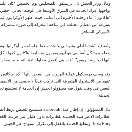
وقال وزير الجيش دان دريسكول للصحفيين يوم الخميس “كان علينا 
يواجهها أفراد الخدمة في الشرق الأوسط في الوقت الحالي. حظي
“هاكاثون” أثناء رحلته الأخيرة إلى ألمانيا، حيث أظهر الأوكرانيون 
بسرعة من مصادر مختلفة في ساحة المعركة إلى صورة مشتركة ف
الأميركي المتنافر.
وأضاف: “عندما أدلي بشهادتي وأتحدث عما تعلمناه من أوكرانيا، وسر
يفعلونه بشكل أساسي هو أنهم يقومون بمسابقة هاكاثون كدولة كل
إليها لمحاربة الروس”. “هذه هي أفضل محاولة لدينا لتقليد ما يفعلو
وقد وصف دريسكول عملية الهروب من السجن بأنها “أكبر هاكاثون ف
عقود من الاستحواذ المتفرقة التي تركت عددًا لا يحصى من الأنظم
البعض في وقت يقول فيه مسؤولو الجيش إن الخدمة لا تستطيع تح
الحديثة.
قال المسؤولون إن إطار عمل Jailbreak
الطائرات الاعتراضية الجديدة للطائرات بدون طيار التي هرعت الخدم
Epic Fury. وتتطلع الخدمة بالفعل إلى تكرار النموذج عبر الجيش.