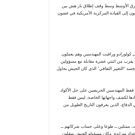
 انتقلت بالفعل إلى الشرق الأوسط وسط وقف إطلاق نار هش بين
ن إلى القيادة المركزية الأمريكية في غضون
 سابق من هذا الشهر، سافرت شركة DefenseScoop إلى كولورادو وراقبت المهندسين وهم يعملون
ما يقرب من اثنتي عشرة مقابلة مع مسؤولين
سد “التغيير الثقافي” الذي كان الجيش يحاول
فقط المهندسين الحريصين على حل الأكواد
دادها لكشف واجهاتها الخاصة، ليس فقط
الدفاع، الذين يعرفون التاريخ الطويل من
د، ممثلين ــ طوعا وعلى حساب شركاتهم ــ
أعداد متزايدة. وكان مسؤولو الجيش يتنقلون