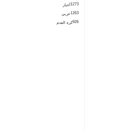
1273
أخبار
1263
عربي
926
كرة القدم