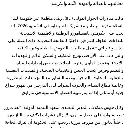
مطالبتهم بالعدالة والعودة الآمنة والكريمة.
قالت مبادرات الحوار الدولي (IID)، وهي منظمة غير حكومية لبناء
السلام مقرها مينداناو مع شريكتها سينداو، في 24 مايو 2026، إنه
يجب على حكومتي بانغسامورو الوطنية والإقليمية الاستجابة
للنداءات العاجلة للنازحين داخليًا لمعالجة التحديات ذات الصلة على
حد سواء والتي تشمل مطالبات التعويض البطيئة وغير الكافية،
والنزاعات على الأراضي ونزع الملكية، والسكن الدائم والتهديدات
بالإخلاء، وعقود المأوى منتهية الصلاحية، ونقص إمدادات المياه
والتعليم وفرص كسب العيش والخدمات الصحية، والصدمات النفسية
والعقلية. المخاوف الصحية، وعدم التشاور مع المجتمعات المتضررة
وخاصة قطاع النساء، والخوف المتزايد لدى النازحين من ظهور صراع
جديد أو مماثل إذا لم يتم تلبية القضايا الأساسية في ماراوي.
وقال جوس ميكلات، المدير التنفيذي لمعهد التنمية الدولية: “بعد مرور
تسع سنوات على حصار مراوي، لا يزال عشرات الآلاف من النازحين
داخلياً يعانون من ظروف مزرية. ويجب على الحكومة أن تدرك الحاجة