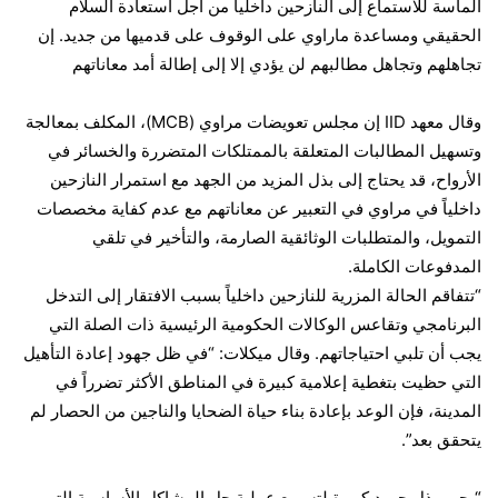
الماسة للاستماع إلى النازحين داخلياً من أجل استعادة السلام
الحقيقي ومساعدة ماراوي على الوقوف على قدميها من جديد. إن
تجاهلهم وتجاهل مطالبهم لن يؤدي إلا إلى إطالة أمد معاناتهم
وقال معهد IID إن مجلس تعويضات مراوي (MCB)، المكلف بمعالجة
وتسهيل المطالبات المتعلقة بالممتلكات المتضررة والخسائر في
الأرواح، قد يحتاج إلى بذل المزيد من الجهد مع استمرار النازحين
داخلياً في مراوي في التعبير عن معاناتهم مع عدم كفاية مخصصات
التمويل، والمتطلبات الوثائقية الصارمة، والتأخير في تلقي
المدفوعات الكاملة.
“تتفاقم الحالة المزرية للنازحين داخلياً بسبب الافتقار إلى التدخل
البرنامجي وتقاعس الوكالات الحكومية الرئيسية ذات الصلة التي
يجب أن تلبي احتياجاتهم. وقال ميكلات: “في ظل جهود إعادة التأهيل
التي حظيت بتغطية إعلامية كبيرة في المناطق الأكثر تضرراً في
المدينة، فإن الوعد بإعادة بناء حياة الضحايا والناجين من الحصار لم
يتحقق بعد”.
“يجب بذل جهود كبيرة لتسريع عملية حل المشاكل الأساسية التي