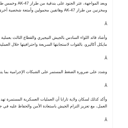
ومخزنين من طراز AK-47 وهاتفين محمولين وأمتعة شخصية أخرى من مكان الحادث.
Â
وأشاد قائد اللواء السادس بالجيش النيجيري والقطاع الثالث بعملية ا
مايكل أكاليرو، بالقوات لاستجابتها السريعة واحترافيتها خلال العملية
Â
وشدد على ضرورة الضغط المستمر على الشبكات الإجرامية بما يت
Â
وأكد كذلك لسكان ولاية تارابا أن العمليات العسكرية المستمرة 
العمل، مع تعزيز التزام الجيش باستعادة الأمن والحفاظ عليه في جم
Â