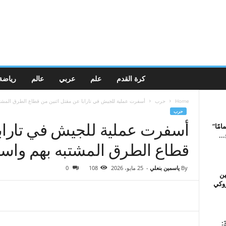
كرة القدم
علم
عربي
عالم
رياضة
Home
حرب
أسفرت عملية للجيش في تارابا عن مقتل اثنين من قطاع الطرق المشتب
حرب
أسفرت عملية للجيش في تارابا
امًا”
..
قطاع الطرق المشتبه بهم واست
By
ياسمين بنعلي
-
25 مايو، 2026
108
0
ين
روكي
كرة القدم/الدوري الفرنسي 3: