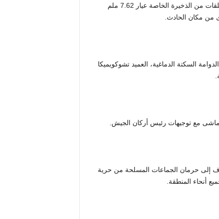
وبعد المواجهة، عثر الجنود على بندقية من طراز AK-47 وخمس طلقات من الذخيرة الخاصة عيار 7.62 ملم
لدوامة السكتة الدماغية، العميد تشوكويميكا
.
ماشى مع توجيهات رئيس أركان الجيش.
تهدف إلى حرمان الجماعات المسلحة من حرية
يع أنحاء المنطقة.