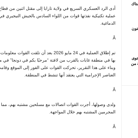
ستاك
أدى الرد العسكري السريع في ولاية تارابا إلى مقتل اثنين من قط
الدماغية.
تون
Â
تم إطلاق العملية في 24 مايو 2026 بعد أن ت
ومحتوى
بها في منطقة غابات بالقرب من لافتة “مرحبًا بكم في دونجا” في م
ة من
وبناء على هذا التقرير، تحركت القوات على الفور إلى الموقع وقا
العناصر الإجرامية التي يعتقد أنها تنشط في المنطقة.
Â
ولدى وصولها، أجرت القوات اتصالات مع مسلحين مشتبه بهم، مما أدى
المجرمين المشتبه بهم خلال المواجهة.
Â