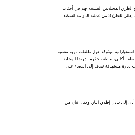
اع الطرق المسلحين المشتبه بهم في أعقاب
عملية تكتيكية نفذتها قوات من اللواء السادس بالجيش النيجيري في إطار القطاع 3 من عملية الدوامة السكتة
لقت القوات معلومات استخباراتية موثوقة حول طلقات نارية مشتبه
نطقة أكاتي، منطقة حكومة دونجا المحلية.
مت بغارة مستهدفة تهدف إلى القضاء على
 إلى تبادل إطلاق النار. وقتل اثنان من