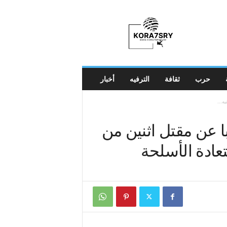
K
o
r
a
7
s
r
حرب
ثقافة
الترفيه
أخبار
y
ه...
 عن مقتل اثنين من
عادة الأسلحة