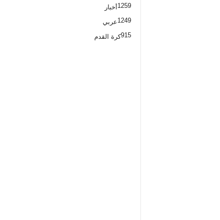
1259
أخبار
1249
عربي
915
كرة القدم