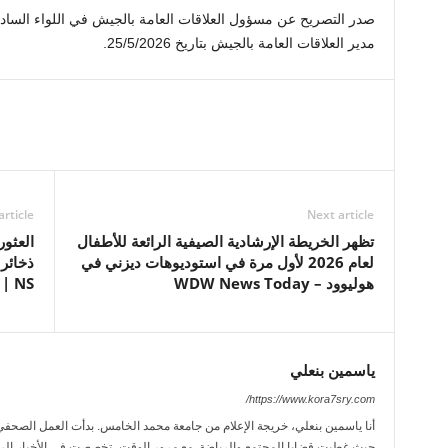
صدر التصريح عن مسؤول العلاقات العامة بالجيش في اللواء الساد
مدير العلاقات العامة بالجيش بتاريخ 25/5/2026.
article
Next article
تظهر الخريطة الإرشادية الصيفية الرائعة للأطفال
العثو
لعام 2026 لأول مرة في استوديوهات ديزني في
ذخائر 
هوليوود – WDW News Today
NS | أخبار سي بي سي
ياسمين بنعلي
https://www.kora7sry.com/
حيث غطيت قضايا المجتمع والرياضة. مع مرور الوقت، تخصصت في الأخبار الريا