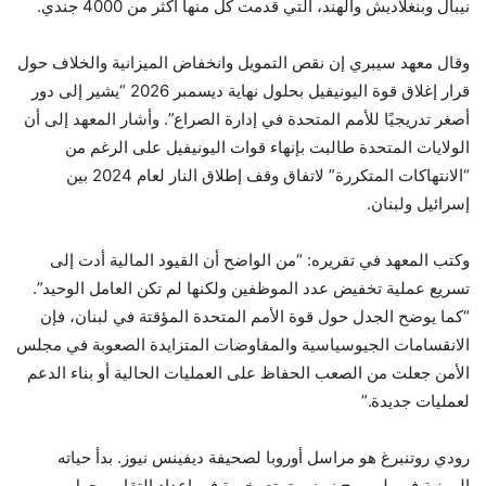
نيبال وبنغلاديش والهند، التي قدمت كل منها أكثر من 4000 جندي.
وقال معهد سيبري إن نقص التمويل وانخفاض الميزانية والخلاف حول
قرار إغلاق قوة اليونيفيل بحلول نهاية ديسمبر 2026 “يشير إلى دور
أصغر تدريجيًا للأمم المتحدة في إدارة الصراع”. وأشار المعهد إلى أن
الولايات المتحدة طالبت بإنهاء قوات اليونيفيل على الرغم من
“الانتهاكات المتكررة” لاتفاق وقف إطلاق النار لعام 2024 بين
إسرائيل ولبنان.
وكتب المعهد في تقريره: “من الواضح أن القيود المالية أدت إلى
تسريع عملية تخفيض عدد الموظفين ولكنها لم تكن العامل الوحيد”.
“كما يوضح الجدل حول قوة الأمم المتحدة المؤقتة في لبنان، فإن
الانقسامات الجيوسياسية والمفاوضات المتزايدة الصعوبة في مجلس
الأمن جعلت من الصعب الحفاظ على العمليات الحالية أو بناء الدعم
لعمليات جديدة.”
رودي روتنبرغ هو مراسل أوروبا لصحيفة ديفينس نيوز. بدأ حياته
المهنية في بلومبرج نيوز ويتمتع بخبرة في إعداد التقارير حول