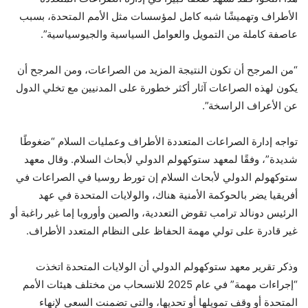
الأطراف وتهميشًا شبه كامل لمؤسسات مثل الأمم المتحدة، بسبب
عاصفة كاملة من التمويل والعوامل السياسية والجيوسياسية”.
“من المرجح أن تكون النتيجة المزيد من الصراعات، ومن المرجح أن
يكون لهذه الصراعات آثار أكثر خطورة على المدنيين مع تخلي الدول
عن الأعراف الراسخة”.
تواجه إدارة الصراعات المتعددة الأطراف وعمليات السلام “ضغوطًا
شديدة”، وفقًا لمعهد ستوكهولم الدولي لأبحاث السلام. وقال معهد
ستوكهولم الدولي لأبحاث السلام إن تورط روسيا في الصراعات في
أفريقيا يضر بالحوكمة الأمنية هناك، والولايات المتحدة في عهد
الرئيس دونالد ترامب تقوض التعددية، والصين وأوروبا إما غير راغبة أو
غير قادرة على تولي مهمة الحفاظ على النظام المتعدد الأطراف.
وذكر تقرير معهد ستوكهولم الدولي أن الولايات المتحدة اتخذت
“إجراءات مهمة” في عام 2025 للانسحاب من مختلف هيئات الأمم
المتحدة أو وقف تمويلها أو تحديها، والتي تضمنت السعي لإنهاء