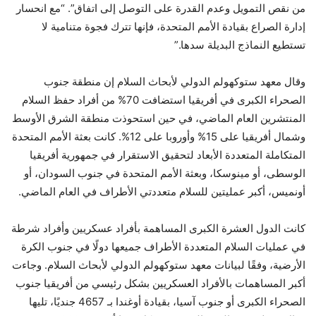
من نقص التمويل وعدم القدرة على التوصل إلى اتفاق”. “مع انحسار
إدارة الصراع بقيادة الأمم المتحدة، فإنها تترك فجوة متنامية لا
تستطيع النماذج البديلة سدها.”
وقال معهد ستوكهولم الدولي لأبحاث السلام إن منطقة جنوب
الصحراء الكبرى في أفريقيا استضافت 70% من أفراد حفظ السلام
المنتشرين العام الماضي، في حين استحوذت منطقة الشرق الأوسط
وشمال أفريقيا على 15% وأوروبا على 12%. كانت بعثة الأمم المتحدة
المتكاملة المتعددة الأبعاد لتحقيق الاستقرار في جمهورية أفريقيا
الوسطى، أو مينوسكا، وبعثة الأمم المتحدة في جنوب السودان، أو
أونميس، أكبر عمليتين للسلام متعددتي الأطراف في العام الماضي.
كانت الدول العشرة الكبرى المساهمة بأفراد عسكريين وأفراد شرطة
في عمليات السلام المتعددة الأطراف جميعها دولًا في جنوب الكرة
الأرضية، وفقًا لبيانات معهد ستوكهولم الدولي لأبحاث السلام. وجاءت
أكبر المساهمات بالأفراد العسكريين بشكل رئيسي من أفريقيا جنوب
الصحراء الكبرى أو جنوب آسيا، بقيادة أوغندا بـ 4657 جنديًا، تليها