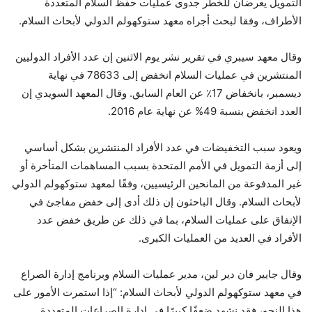
التمويل يعرضان للخطر جدوى عمليات حفظ السلام المتعددة
الأطراف، وفقا لبحث أجراه معهد ستوكهولم الدولي لأبحاث السلام.
وقال معهد سيبري في تقرير نشر يوم الاثنين إن عدد الأفراد الدوليين
المنتشرين في عمليات السلام انخفض إلى 78633 في نهاية
ديسمبر، بانخفاض 17٪ عن العام السابق. وقال المعهد السويدي إن
العدد انخفض بنسبة 49% عن نهاية عام 2016.
ويعود سبب التخفيضات في عدد الأفراد المنتشرين بشكل أساسي
إلى أزمة التمويل في الأمم المتحدة بسبب المساهمات المتأخرة أو
غير المدفوعة من المانحين الرئيسيين، وفقًا لمعهد ستوكهولم الدولي
لأبحاث السلام. وقال الباحثون إن ذلك أدى إلى خفض مفاجئ في
الإنفاق على عمليات السلام، بما في ذلك عن طريق خفض عدد
الأفراد في العديد من العمليات الكبرى.
وقال جايير فان دير لين، مدير عمليات السلام وبرنامج إدارة الصراع
في معهد ستوكهولم الدولي لأبحاث السلام: “إذا استمرت الأمور على
هذا النحو، فقد نشهد ضعفًا كبيرًا في إدارة الصراعات المتعددة