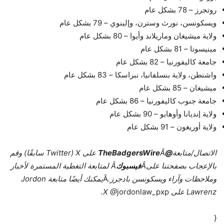
روتجرز – 78 بشكل عام
ويسكونسن، نورث وسترن، وإلينوي – 79 بشكل عام
ولاية ميشيغان وماريلاند وأيوا – 80 بشكل عام
مينيسوتا – 81 بشكل عام
جامعة كاليفورنيا – 82 بشكل عام
واشنطن، ولاية بنسلفانيا، نبراسكا – 83 بشكل عام
ميشيغان – 85 بشكل عام
جامعة جنوب كاليفورنيا – 86 بشكل عام
ولاية إنديانا وأوهايو – 90 بشكل عام
ولاية أوريغون – 91 بشكل عام
الاتصال/متابعة
@TheBadgersWire
Â على X (Twitter سابقًا) وقم
بالإعجاب بصفحتنا علىÂ
فيسبوك
Â لمتابعة التغطية المستمرة لأخبار
وملاحظات وآراء ويسكونسن بادجرز
.
Â
يمكنك أيضًا متابعة Jordon
Lawrenz على X @
jordonlaw_pxp
.
{