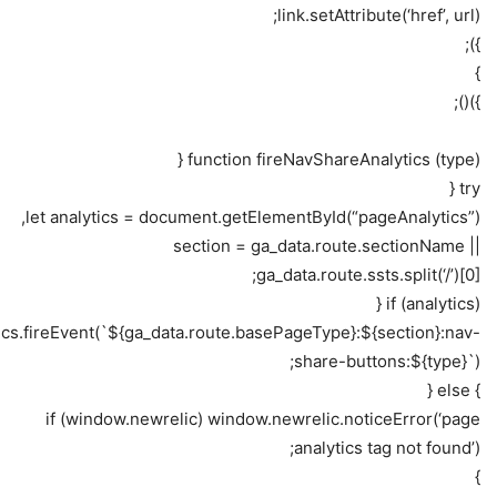
link.setAttribute(‘href’, url);
});
}
})();
function fireNavShareAnalytics (type) {
try {
let analytics = document.getElementById(“pageAnalytics”),
section = ga_data.route.sectionName ||
ga_data.route.ssts.split(‘/’)[0];
if (analytics) {
ics.fireEvent(`${ga_data.route.basePageType}:${section}:nav-
share-buttons:${type}`);
} else {
if (window.newrelic) window.newrelic.noticeError(‘page
analytics tag not found’);
}