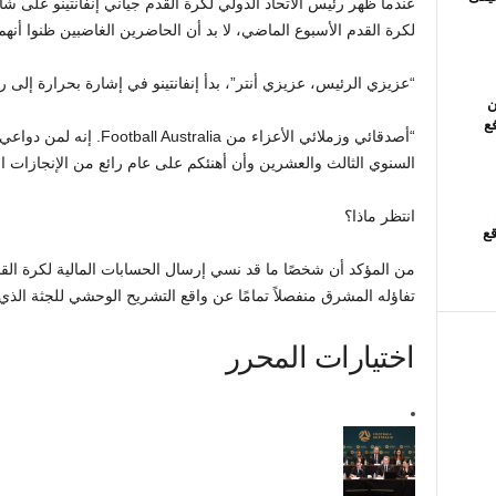
عندما ظهر رئيس الاتحاد الدولي لكرة القدم جياني إنفانتينو على شا
لكرة القدم الأسبوع الماضي، لا بد أن الحاضرين الغاضبين ظنوا أنهم 
“عزيزي الرئيس، عزيزي أنتر”، بدأ إنفانتينو في إشارة بحرارة إلى ر
ن
فع
“أصدقائي وزملائي الأعزاء من 
السنوي الثالث والعشرين وأن أهنئكم على عام رائع من الإنجازات ال
انتظر ماذا؟
قع
تفاؤله المشرق منفصلاً تمامًا عن واقع التشريح الوحشي للجثة الذ
اختيارات المحرر