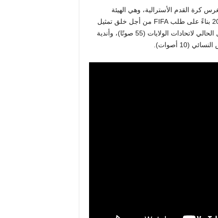
رس كرة القدم الأسترالية، وهي الهيئة
المسؤولة عن انتخاب مجلس الإدارة والتي تم توسيعها في عام 2018 بناءً على طلب FIFA من أجل خلق تمثيل
أكبر لأصحاب المصلحة في كرة القدم. أدى هذا التوسع إلى التشكيل الحالي لاتحادات الولايات (55 صوتًا)، وأندية