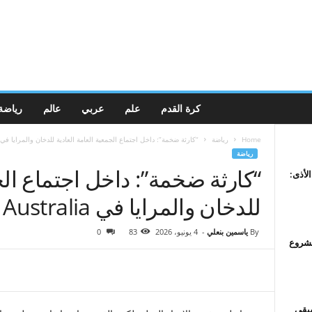
كرة القدم
علم
عربي
عالم
رياضة
Home
رياضة
“كارثة ضخمة”: داخل اجتماع الجمعية العامة العادية للدخان والمرايا في ootball Australia
رياضة
“كارثة ضخمة”: داخل اجتماع الجم
الأذى:
للدخان والمرايا في Football Australia
By
ياسمين بنعلي
-
4 يونيو، 2026
83
0
صندوق مشروع
سيقى