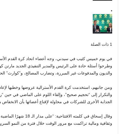
1 ذات الصلة
في يوم خميس كئيب في سيدني، وجه أعضاء اتحاد كرة القدم الأس
وطرحوا أسئلة حادة على الرئيس والمدير التنفيذي الجديد مارتن كو
والديون والمدفوعات غير المبررة، وتضارب المصالح، و”كوارث” الح
ومن جانبهم، استخدمت كرة القدم الأسترالية عروضها وخطبها لإعادة 
والتكرار إلى “تحجيم صحيح”، وإلقاء اللوم على الماضي في حين “ر
الجذابة الأخرى للشركات في محاولة لإقناع أعضائها بأن الانخفاض 
وقال إسحاق في كلمته الافتت
وثقافية ومالية تراكمت مع مرور الوقت خلال فترة من النمو السريع