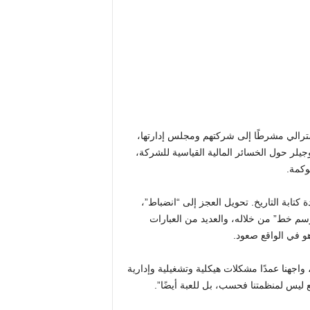
ترالي مشرطًا إلى شركتهم ومجلس إدارتها،
جيلر حول الخسائر المالية القياسية للشركة،
وكمة.
كتابة التاريخ. تحويل العجز إلى “انضباط”،
سم خط” من خلاله، والعديد من العبارات
هو في الواقع صعود.
احية: “على مدار الـ 18 شهرًا الماضية، واجهنا عمدًا مشكلات هيكلية وتشغيلية وإدارية
 ليس لمنظمتنا فحسب، بل للعبة أيضًا”.