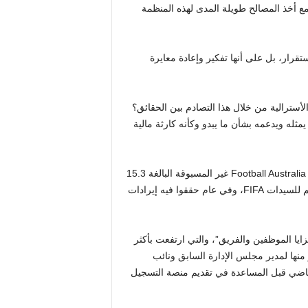
ع أخذ المصالح طويلة المدى لهذه المنظمة
تقرار، بل على أنها تفكير وإعادة معايرة
الأسترالية من خلال هذا التصادم بين الحقائق؟
 يمثله ويدعمه بشأن ما يبدو وكأنه كارثة مالية
كان القلق الرئيسي الذي جاء في الاجتماع السنوي العام هو خسارة Football Australia غير المسبوقة البالغة 15.3
مليون دولار. بعد مرور ثلاث سنوات فقط على استضافة كأس العالم للسيدات FIFA، وفي عام حققوا فيه إيرادات
زايا الموظفين والفريق”، والتي ارتفعت بأكثر
ارًا من عام 2024. وتم دفع 810 آلاف دولار منها لمدير مجلس الإدارة السابق ونائب
ماضي قبل المساعدة في تقديم منصة التسجيل