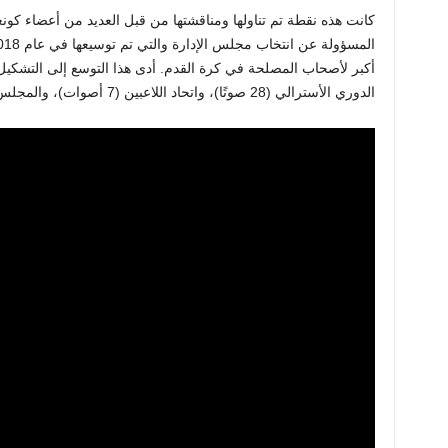
كانت هذه نقطة تم تناولها ومناقشتها من قبل العديد من أعضاء كونغ
الدوري الأسترالي (28 صوتًا)، واتحاد اللاعبين (7 أصوات)، والمجلس النسائي (10 أصوات).