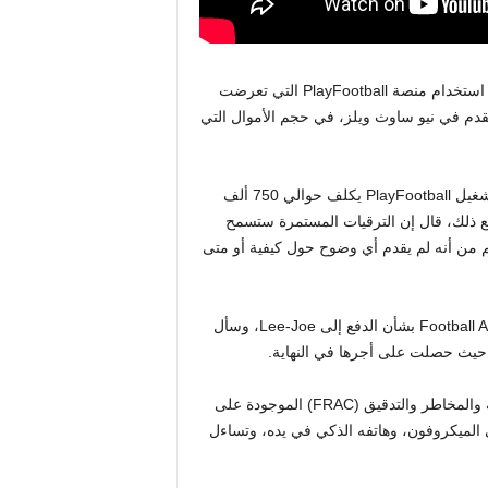
متحدثًا نيابة عن أحد اتحادات الولايات، والتي يتعين عليها جميعًا الآن استخدام منصة PlayFootball التي تعرضت
قدم في نيو ساوث ويلز، في حجم الأموال التي
ردًا على ذلك، قال إسحاق، رئيس اتحاد كرة القدم الأسترالية، إن تشغيل PlayFootball يكلف حوالي 750 ألف
ومع ذلك، قال إن الترقيات المستمرة ستسمح
 من الدخل لـ Football Australia، على الرغم من أنه لم يقدم أي وضوح حول كيفية أو متى
ضغط الرئيس التنفيذي لاتحاد اللاعبين (PFA) بو بوش على Football Australia بشأن الدفع إلى Lee-Joe، وسأل
يث حصلت على أجرها في النهاية.
وقال إسحاق إن الدفع قرره مجلس الإدارة، و”مر عبر” لجان المالية والمخاطر والتدقيق (FRAC) الموجودة على
 الميكروفون، وهاتفه الذكي في يده، وتساءل