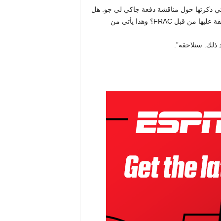
لتي ذكرتها حول مناقشة دفعة جاكي لي جو. هل
يمكنك الإشارة إلى متى والساعات التي تمت مناقشتها فيها والموافقة عليها من قبل FRAC؟ وهذا يأتي من
 ذلك. سنلاحقه”.