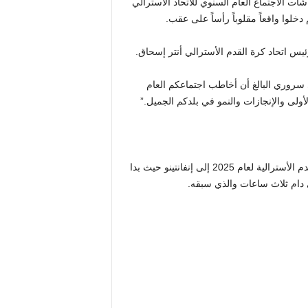
شات الاجتماع العام السنوي للاتحاد الأسترالي
دخلوا واقعاً مقلوباً رأساً على عقب.
ئيس اتحاد كرة القدم الأسترالي أنتر إسحاق.
Football Australia. إنه لمن دواعي سروري البالغ أن أخاطب اجتماعكم العام
أولى والإنجازات والنمو في بلدكم الجميل.”
من المؤكد أن شخصًا ما قد نسي إرسال الحسابات المالية لكرة القدم الأسترالية لعام 2025 إلى إنفانتينو حيث بدا
ي دام ثلاث ساعات والذي سبقه.