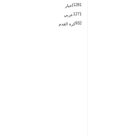
1281
أخبار
1271
عربي
932
كرة القدم