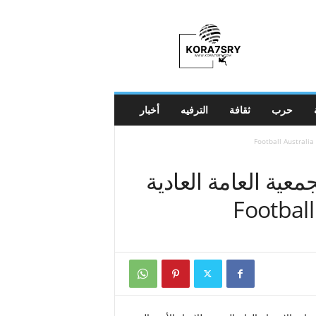
K
o
r
a
7
s
r
حرب
ثقافة
الترفيه
أخبار
y
F
عية العامة العادية