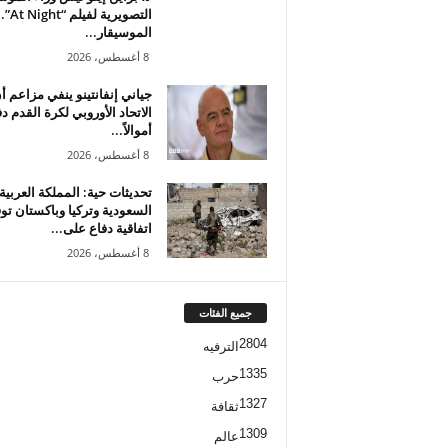
التصويرية لفيلم “At Night”.
الموسيقار...
8 أغسطس، 2026
جياني إنفانتينو ينفي مزاعم أ
الاتحاد الأوروبي لكرة القدم د
أموالاً...
8 أغسطس، 2026
تحديثات حية: المملكة العربية
السعودية وتركيا وباكستان تو
اتفاقية دفاع على...
8 أغسطس، 2026
جميع الفئات
2804
الترفيه
1335
حرب
1327
ثقافة
1309
عالم