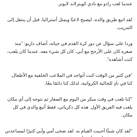
عندما لعب رادو مع نادي كوينزلاند لايونز.
لقد اتبع طريق والده، ليصبح لاعبًا ويمثل أستراليا، قبل أن ينتقل إلى
التدريب.
وردا على سؤال عن دور كرة القدم في حياته، أضاف داريو: “منذ
صغره كان على الأرجح مع أبي، كان كل شيء معه. عندما كان يلعب،
كنت أشاهده”.
“في كثير من الوقت كنت أتواجد في الملاعب الخلفية مع الأطفال.
كنا في نادٍ للجالية الكرواتية، لذلك كنا دائمًا معًا.
“كنا نلعب في وقت مبكر من اليوم مع الصغار ثم نتوجه إلى أي مكان
يلعب فيه الفريق الأول. هذه كل ذكرياتي، فقط أتبع والدي في كل
مكان.
“لقد كان شيئًا أحببت القيام به. لقد ضحى أمي وأبي كثيرًا لمساعدتي