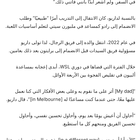
في السفر. ولم أشعر أبدًا بأنني فاتني ذلك.”
بالنسبة لداريو، كان الانتقال إلى التدريب أمرًا “طبيعيًا” وطلب
الانضمام إلى رادو كمساعد في ملبورن سيتي لتعلم أساسيات اللعبة.
في عام 2022، انتقل والده إلى فريق الرجال، لذا تولى داريو
مسؤولية فريق السيدات قبل الانضمام إلى برايتون بعد ذلك بعامين.
خلال الفترة التي قضاها في دوري WSL، أبدى إعجابه بمساعدة
ألبيون في تقليص الفجوة بين الأربعة الأوائل.
“[My dad] أثر على ما نقوم به وعلى بعض الأفكار التي كنا نعمل
عليها معًا، حتى عندما كنت مساعدًا له [in Melbourne]”، قال داريو.
“أحاول أن أعيش يومًا بعد يوم، وأحاول تحسين نفسي، وأحاول
تحسين الفريق ومنحهم كل ما أستطيع.
“الآن أنا أستمتع به [in a different way]. ذهبت إلى تدريب ابني هذا