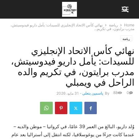
Home
رياضة
نهائي كأس الاتحاد الإنجليزي للسيدات: يأمل داريو فيدوسيتش،
مدرب برايتون، في تكريم...
رياضة
نهائي كأس الاتحاد الإنجليزي
للسيدات: يأمل داريو فيدوسيتش،
مدرب برايتون، في تكريم والده
الراحل في ويمبلي
88
0
By
ياسمين بنعلي
-
31 مايو، 2026
وُلد داريو، البالغ من العمر 39 عامًا، في كرواتيا – موطن والديه –
عندما كانت جزءًا من يوغوسلافيا، لكنه انتقل إلى أستراليا بعد عام