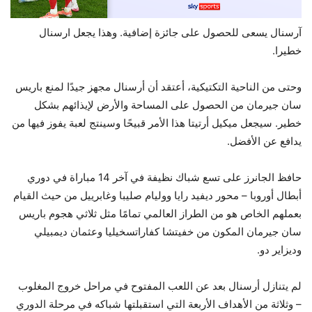
آرسنال يسعى للحصول على جائزة إضافية. وهذا يجعل ارسنال
خطيرا.
وحتى من الناحية التكتيكية، أعتقد أن أرسنال مجهز جيدًا لمنع باريس
سان جيرمان من الحصول على المساحة والأرض لإيذائهم بشكل
خطير. سيجعل ميكيل أرتيتا هذا الأمر قبيحًا وسينتج لعبة يفوز فيها من
يدافع عن الأفضل.
حافظ الجانرز على تسع شباك نظيفة في آخر 14 مباراة في دوري
أبطال أوروبا – محور ديفيد رايا ووليام صليبا وغابرييل من حيث القيام
بعملهم الخاص هو من الطراز العالمي تمامًا مثل ثلاثي هجوم باريس
سان جيرمان المكون من خفيتشا كفاراتسخيليا وعثمان ديمبيلي
وديزاير دو.
لم يتنازل أرسنال بعد عن اللعب المفتوح في مراحل خروج المغلوب
– وثلاثة من الأهداف الأربعة التي استقبلتها شباكه في مرحلة الدوري