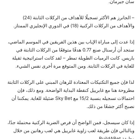
سان جيرمان.
– الجانرز هم الأكثر تسجيلًا للأهداف من الركلات الثابتة (24)
والأهداف من الركلات الركنية (18) في الدوري الإنجليزي الممتاز.
إذا عدت إلى مباراة الإياب بين هذين الفريقين في الموسم الماضي،
ستجد أن أرسنال صنع 0.77 هدفًا متوقعًا من الركلات الثابتة في
باريس. كانت الرميات الطويلة تمطر – لقد كانت استراتيجية ثقيلة
للغاية في الركلات الثابتة. ومن المتوقع مرة أخرى نفس الشيء.
لذا فإن جميع التكتيكات المعتادة للرهان المبني على الركلات الثابتة
مطروحة هنا مع غابرييل كنقطة البداية الواضحة. ومع ذلك، فإن
احتمالات تسجيله بنسبة 15/2 مع Sky Bet ضئيلة للغاية. يمكننا أن
نصبح أكثر جشعًا من ذلك.
إذا كان سيسجل، فمن الواضح أن فرص الضربة الركنية محتملة جدًا،
وبالتالي فإن طريقة لعب زاوية غابرييل هي لعب رهانين من خلال
وظيفة BuildABet.