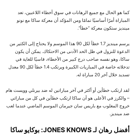
كما هو الحال مع جميع الرهانات في سوق أخطاء اللاعبين، تعد
المباراة أمرًا أساسيًا تمامًا ومن المؤكد أن معركة ساكا مع نونو
مينديز ستكون معركة “خطأ”.
يرسم مينديز 1.7 خطأ لكل 90 هذا الموسم ولا يحتاج إلى الكثير من
الدعوة للنزول في ظل الحد الأدنى من الاحتكاك. يمكن أن يكون
ساكا، وهو نفسه صاحب درج كبير من الأخطاء، قاسيًا للغاية في
تدخلاته خاصة في المباريات الكبيرة ويرتكب 1.4 خطأ لكل 90 معدل
تسديد خلال آخر 20 مباراة له.
لقد ارتكب خطأين أو أكثر في آخر مباراتين له ضد بيرنلي وويست هام
– والكرز في الأعلى هو أن ساكا ارتكب خطأين في كل من مباراتي
خروج المغلوب مع باريس سان جيرمان الموسم الماضي عندما لعب
ضد مينديز.
أفضل رهان لـ JONES KNOWS: بوكايو ساكا