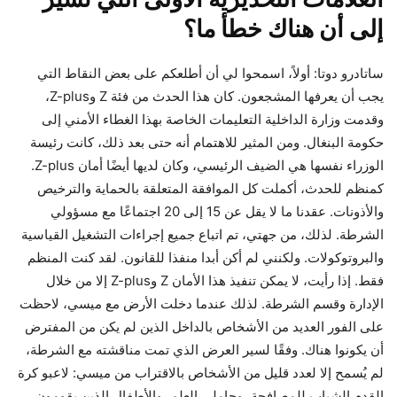
إلى أن هناك خطأ ما؟
ساتادرو دوتا: أولاً، اسمحوا لي أن أطلعكم على بعض النقاط التي
يجب أن يعرفها المشجعون. كان هذا الحدث من فئة Z وZ-plus،
وقدمت وزارة الداخلية التعليمات الخاصة بهذا الغطاء الأمني ​​إلى
حكومة البنغال. ومن المثير للاهتمام أنه حتى بعد ذلك، كانت رئيسة
الوزراء نفسها هي الضيف الرئيسي، وكان لديها أيضًا أمان Z-plus.
كمنظم للحدث، أكملت كل الموافقة المتعلقة بالحماية والترخيص
والأذونات. عقدنا ما لا يقل عن 15 إلى 20 اجتماعًا مع مسؤولي
الشرطة. لذلك، من جهتي، تم اتباع جميع إجراءات التشغيل القياسية
والبروتوكولات. ولكنني لم أكن أبدا منفذا للقانون. لقد كنت المنظم
فقط. إذا رأيت، لا يمكن تنفيذ هذا الأمان Z وZ-plus إلا من خلال
الإدارة وقسم الشرطة. لذلك عندما دخلت الأرض مع ميسي، لاحظت
على الفور العديد من الأشخاص بالداخل الذين لم يكن من المفترض
أن يكونوا هناك. وفقًا لسير العرض الذي تمت مناقشته مع الشرطة،
لم يُسمح إلا لعدد قليل من الأشخاص بالاقتراب من ميسي: لاعبو كرة
القدم الشباب للمصافحة، وحاملي العلم، والأطفال الذين يقومون