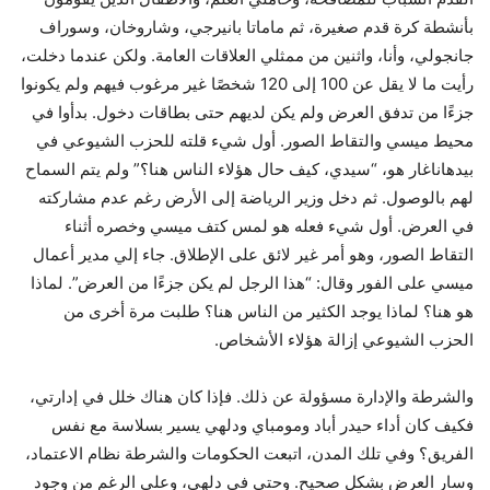
بأنشطة كرة قدم صغيرة، ثم ماماتا بانيرجي، وشاروخان، وسوراف
جانجولي، وأنا، واثنين من ممثلي العلاقات العامة. ولكن عندما دخلت،
رأيت ما لا يقل عن 100 إلى 120 شخصًا غير مرغوب فيهم ولم يكونوا
جزءًا من تدفق العرض ولم يكن لديهم حتى بطاقات دخول. بدأوا في
محيط ميسي والتقاط الصور. أول شيء قلته للحزب الشيوعي في
بيدهاناغار هو، “سيدي، كيف حال هؤلاء الناس هنا؟” ولم يتم السماح
لهم بالوصول. ثم دخل وزير الرياضة إلى الأرض رغم عدم مشاركته
في العرض. أول شيء فعله هو لمس كتف ميسي وخصره أثناء
التقاط الصور، وهو أمر غير لائق على الإطلاق. جاء إلي مدير أعمال
ميسي على الفور وقال: “هذا الرجل لم يكن جزءًا من العرض”. لماذا
هو هنا؟ لماذا يوجد الكثير من الناس هنا؟ طلبت مرة أخرى من
الحزب الشيوعي إزالة هؤلاء الأشخاص.
والشرطة والإدارة مسؤولة عن ذلك. فإذا كان هناك خلل في إدارتي،
فكيف كان أداء حيدر أباد ومومباي ودلهي يسير بسلاسة مع نفس
الفريق؟ وفي تلك المدن، اتبعت الحكومات والشرطة نظام الاعتماد،
وسار العرض بشكل صحيح. وحتى في دلهي، وعلى الرغم من وجود