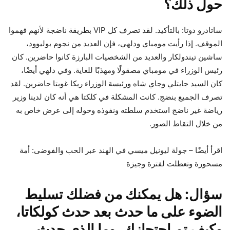
حول ذلك؟
ساتادرو دوتا: بالتأكيد. لقد تصرف كل VIP بطريقة ناضجة لأنهم فهموا
الموقف. إذا رأيت مومباي ودلهي، فإن العديد من نجوم بوليوود،
ساشين تيندولكار والعديد من الشخصيات البارزة كانوا حاضرين. كان
رئيس الوزراء في مومباي مصقولًا ومهذبًا للغاية. وفي دلهي أيضًا،
كان السيد جايتلي وجاي شاه ورئيسة الوزراء ريكا غوبتا حاضرين. لقد
تصرف الجميع بنضج. كانت المشكلة في كلكتا هي أنه كان لدينا وزير
رياضة غير ناضج استخدم سلطته ونفوذه وحوله إلى عرض خاص به
من خلال التقاط الصور.
اقرأ أيضًا – جولة ليونيل ميسي في الهند عبر الحب والفوضى: أمة
مسحورة وتعطلت لفترة وجيزة
سؤال: هل يمكنك من فضلك تسليط
الضوء على ما حدث بعد حدث كولكاتا،
وكيف تم احتجازك، وما الذي حدث