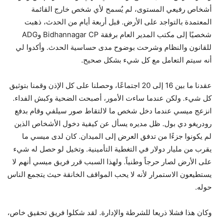
أشخاص رفيعي المستوى، لم يُسمح لأي شخص خارج القائمة
المعتمدة بالتواجد على الأرض. قبل أربعة أيام من الحدث، ذهبت
شخصيًا إلى مكتب المدير العام برفقة Bidhannagar CP وADG
للقانون والنظام وشرحت بوضوح مدى حساسية الحدث. وأكدوا لي
أنه سيتم التعامل مع كل شيء بشكل صحيح.
عقدنا ما بين 16 إلى 20 اجتماعًا، وحصلنا على كل الإذن وقمنا بتوثيق
كل شيء. ولكن عندما ساءت الأمور، أصبحت الضحية وكبش الفداء.
انزعج ميسي عندما دخل شخص ما لالتقاط صور سيلفي وقام بدفع
رودريغو دي بول. ظل مديره يسأل عن كيفية دخول الأشخاص الذين
لم يكونوا جزءًا من تدفق العرض إلى الميدان. كان لدى ميسي ما
يقرب من مليار دولار في التغطية التأمينية. وتخيل لو حصل له شيء
على الأرض لصار حرجاً وطنياً. ولهذا السبب قرر فريق ميسي أنهم لا
يستطيعون الاستمرار لأنه لا يحب المواقف الخانقة حيث يتجمع الناس
حوله.
وكان هذا فشلا ذريعا للشرطة والإدارة. لقد شكلوا فريق تحقيق خاص،