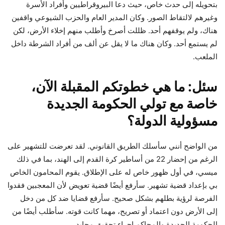
بتحويله إلى حدث خاص، حيث دعا البيروقراطيين وأفراد الأسرة
وغيرهم لالتقاط الصور. وكان المدير العام والحزب الشيوعي واقفين
هناك، ولم يوقفهم أحد. ظللت أصرخ وأطلب منهم إخلاء الأرض، لكن
لم يستمع أحد. وكان هناك ما لا يقل عن ألف من أفراد الشرطة داخل
الملعب.
سئل: ما هي خطوتكم المقبلة الآن،
خاصة مع تولي الحكومة الجديدة
مسؤولية الدولة؟
من الواضح أنني سأسلك الطريق القانوني. لقد تعرضت للتشهير على
الرغم من إحضار 22 من أساطير كرة القدم إلى الهند، بما في ذلك
ميسي، في أول ظهور خاص له على الإطلاق. يقوم المحامون الخاص
بي بإعداد قضية تشهير. سأرفع أيضًا قضية تعويض لأن المعجبين فقدوا
الفرصة لرؤية بطلهم بشكل صحيح. سأرفع قضايا ضد كل من دخل
إلى الأرض دون اعتماد أو تصريح، مهما كانت قوته. سأطلب أيضًا من
الحكومة الجديدة والمحاكم إجراء تحقيق محايد.