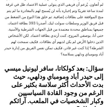
لم أتعاون. يُزعم أن فريقي الذي يتولى عملية الاعتماد ظل في غرفة
لمدة ساعة تقريبًا وتم إخباره بأنه لن يُسمح لهم بالمغادرة ما لم يتم
منح الموافقة على بطاقات إضافية. تم خلق هذا النوع من الضغط من
قبل فريق الوزير وسلطات سولت ليك. أصدرنا 393 بطاقة اعتماد،
جميعها بمناطق محددة معتمدة من قبل الجهات الشرطية والأمنية.
حتى أنا، بوصفي المروج، كنت أرتدي بطاقة اعتماد. لكن الأشخاص
الذين دخلوا الأرض لم يكن لديهم أي بطاقات. فكيف سمحت لهم
الشرطة؟ إذا كنت غير قادر، فكيف تمكن نفس الفريق من إدارة حيدر
أباد ومومباي ودلهي بسلاسة؟
سؤال: بعد كولكاتا، سافر ليونيل ميسي
إلى حيدر أباد ومومباي ودلهي، حيث
بدت الأحداث أكثر سلاسة بكثير على
الرغم من وجود القادة السياسيين
وكبار الشخصيات في الملعب. آرائكم