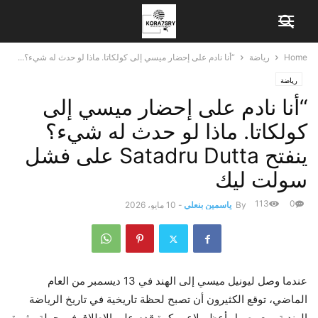
Home
رياضة
“أنا نادم على إحضار ميسي إلى كولكاتا. ماذا لو حدث له شيء؟...
رياضة
“أنا نادم على إحضار ميسي إلى
كولكاتا. ماذا لو حدث له شيء؟
ينفتح Satadru Dutta على فشل
سولت ليك
113
0
By
ياسمين بنعلي
-
10 مايو، 2026
عندما وصل ليونيل ميسي إلى الهند في 13 ديسمبر من العام
الماضي، توقع الكثيرون أن تصبح لحظة تاريخية في تاريخ الرياضة
الهندية، مع وصول أعظم لاعب كرة قدم على الإطلاق في جولة مثيرة