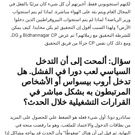
لكنهم استجوبوني فقط. أخبرتهم أن كل شيء كان مرئيًا بالفعل في
المجال العام ويتم بثه على الهواء مباشرة. لماذا لم يتم استجواب
وزير الرياضة؟ لماذا لم يتم استجواب البيروقراطيين الذين دخلوا
الأرض؟ ولهذا السبب أقول إن التحقيق لم يكن محايدا. كيف يمكن
للشرطة التحقيق مع زملائهم؟ تم عرض Bidhannagar CP و DG،
ومع ذلك كان نفس CP جزءًا من فريق التحقيق.
سؤال: ألمحت إلى أن التدخل
السياسي لعب دورا في الفشل. هل
تدخل أروب بيسواس أو الأشخاص
المرتبطون به بشكل مباشر في
القرارات التشغيلية خلال الحدث؟
ساتادرو دوتا: أول شيء فعله هو الضغط علي للحصول على المزيد
من بطاقات الدخول والاعتماد للملعب، وهو ما رفضت منحه في
النهاية. ثم قيل لي أن هناك “ضغوطًا” وأن الحدث قد يواجه مشاكل إذا