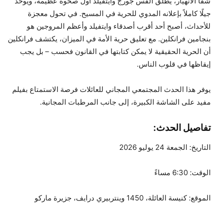
شفا الانهيار، يطلق القس جورج وايتفيلد أول صحوة عظيمة، ويوحد
جيلًا كاملاً بإعلانه المدوي للحرية في المسيح. في تحول معجزة
للأحداث، أصبح أحد أقرب أصدقاء وايتفيلد وأعظم المروجين هو
بنجامين فرانكلين. مع تعليق حرية الأمة في الميزان، يكتشف فرانكلين
أن الحرية الحقيقية لا يمكن كتابتها في القانون فحسب – بل يجب
إيقاظها في قلوب الناس.
يوفر هذا الحدث المجتمعي المجاني للعائلات فرصة الاستمتاع بفيلم
مفيد على الشاشة الكبيرة، إلى جانب المرطبات المجانية.
تفاصيل الحدث:
التاريخ: الجمعة 24 يوليو 2026
الوقت: 6:30 مساءً
الموقع: كنيسة العائلة، 1450 وينتربيري درايف، جزيرة ماركو