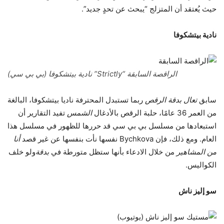
حيث يُعتقد أن المتزلج “يبحث عن تحدٍ جديد”.
نادية بيتشكوفا
الراقصة السابقة “Strictly” نادية بيتشكوفا (بي بي سي)
سابق
تعال بدقة الرقص
ربما تستبدل المحترفة ناديا بيتشكوفا، البالغة
من العمر 36 عامًا، حلبة الرقص بالأدغال
الشمس
تفيد التقارير أن
استبعادها من مسلسل بي بي سي قد حررها للظهور في مسلسل هذا
العام. ومع ذلك، فإن Bychkova نفسها نأت بنفسها عن غير قصد
أنا
من المشاهير
من خلال الادعاء بأنها ستظل متورطة في
بدقة
ولو خلف
الكواليس.
سو إليز ناش