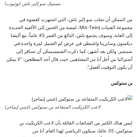
مستيك سو إليز ناش (يوتيوب)
من الممكن أن تجلب سو إليز ناش، التي اشتهرت كعضوة في
مجموعة الفتيات Mis-Teeq، لمسة من الحنين إلى الألفية الجديدة
إلى الغابة. وسوف يجتمع ناش، البالغ من العمر 45 عاماً، مع أليشا
ديكسون وسابرينا واشنطن في عرض لم الشمل لمرة واحدة في
سبتمبر. ولكن بعد أشهر، كما ذكرت
الشمس
يمكن أن تسافر إلى
أستراليا من أجل
أنا من المشاهير
، حيث قال أحد المطلعين: “لا يمكن
أن يكون التوقيت أفضل”.
بن ستوكس
لاعب الكريكيت المتقاعد بن ستوكس (غيتي إيماجز)
ليس هناك الكثير من الشائعات القائلة بأن لاعب الكريكيت بن
ستوكس، 35 عامًا، سيكون الرياضي لهذا العام.
أنا من