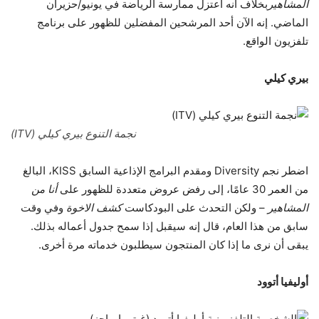
المشاهير
بخلاف أنه اعتزل ممارسة الرياضة في يونيو/حزيران
الماضي. إنه الآن أحد المرشحين المفضلين للظهور على برنامج
تلفزيون الواقع.
بيري كيلي
نجمة التنوع بيري كيلي (ITV)
اضطر نجم Diversity ومقدم البرامج الإذاعية السابق KISS، البالغ
من العمر 30 عامًا، إلى رفض عروض متعددة للظهور على
أنا من
المشاهير
– ولكن التحدث على البودكاست
كشف الاخوة
وفي وقت
سابق من هذا العام، قال إنه سيقبل إذا سمح جدول أعماله بذلك.
يبقى أن نرى ما إذا كان المنتجون سيطلبون خدماته مرة أخرى.
أوليفيا أتوود