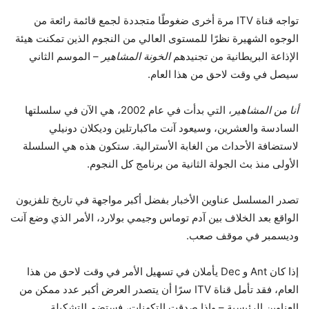
تواجه قناة ITV مرة أخرى ضغوطًا متجددة لجمع قائمة رائعة من
الوجوه الشهيرة نظرًا للمستوى العالي من النجوم الذين تمكنت هيئة
الإذاعة البريطانية من تجنيدهم
الخونة المشاهير
– الموسم الثاني
سيصل في وقت لاحق من هذا العام.
أنا من المشاهير
، التي بدأت في عام 2002، هي الآن في سلسلتها
السادسة والعشرين، وسيعود آنت ماكبارتلين وديكلان دونيلي
لاستضافة الأحداث من الغابة الأسترالية. ستكون هذه هي السلسلة
الأولى منذ بث الجولة الثانية من برنامج كل النجوم.
تصدر المسلسل عناوين الأخبار بفضل أكبر مواجهة في تاريخ تلفزيون
الواقع بعد الخلاف بين آدم توماس وجيمي بولارد، الأمر الذي وضع آنت
وديسمبر في موقف صعب.
إذا كان Ant و Dec يأملان في تسهيل الأمر في وقت لاحق من هذا
العام، فقد تأمل قناة ITV سرًا أن يتصدر العرض أكبر عدد ممكن من
العناوين الرئيسية – وإذا صدقت التكهنات، فستضم التشكيلة