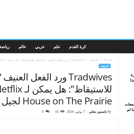
كرة القدم
علم
عربي
عالم
رياضة
Home
الترفيه
Tradwives ورد الفعل العنيف “المناهض للاستيقاظ”: هل يمكن لـ Netflix إعادة تشغيل...
الترفيه
Tradwives ورد الفعل العن
ة
ذا
House on The Prairie لجيل جديد؟
تمعات
ا لم
By
ياسمين بنعلي
-
7 يوليو، 2026
65
0
ف