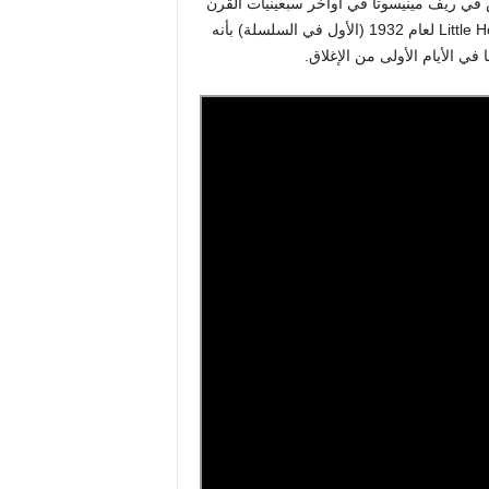
 في ريف مينيسوتا في أواخر سبعينيات القرن
التاسع عشر. وصفت إحدى الكاتبات كتاب Little House in the Big Woods لعام 1932 (الأول في السلسلة) بأنه
ا في الأيام الأولى من الإغلاق.