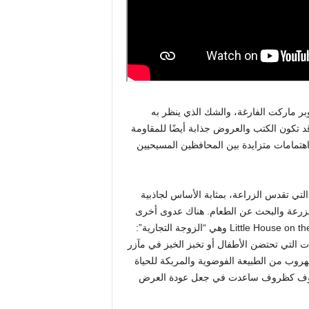
بر ماركت الفارغة، والشك الذي ينظر به
قد تكون الكتب والعروض جذابة أيضًا للمقاومة
 اهتمامات متزايدة بين المحافظين المسيحيين
عبر الإنترنت التي تقدس الزراعة، بمثابة الأساس لجاذبية
لمزرعة والبحث عن الطعام. هناك عدوى أخرى
على وسائل التواصل الاجتماعي ربما هيأت الجماهير لفيلم Little House on the Prairie وهي “الزوجة التجارية”:
المنزلية والخضوع، التي تظهر في TikToks والبكرات التي تحتضن الأطفال أو تخبز الخبز في مآزر
هروب من الطبيعة الفوضوية والمربكة للحياة
لظروف كظروف ساعدت في جعل عودة العرض