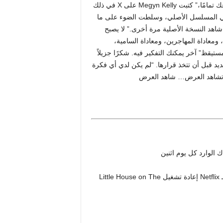
House on the Prairie فسأجعل من مهمتي الوحيدة تدمير مشروعك تمامًا،” كتبت Megyn Kelly على X في ذلك
 في المسلسل الأصلي، وسلطت الضوء على ما
شاهد النسخة الأصلية مرة أخرى.” لا يصبح
ن، ومعاداة المهاجرين، ومعاداة السامية،
تيقظ” آخر يمكنك التفكير فيه. شكرًا جزيلاً
د قبل أن تتخذ قرارها. “لم يكن لدي أي فكرة
م تشاهد العرض… شاهد العرض
 الوارد كل يوم اثنين