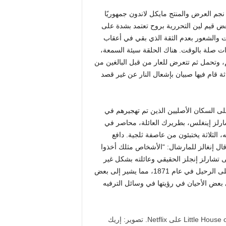
جم العرض والمنتج مايكل لاندون جمهوريًا
ض قيم لين التحررية بروح تعتمد بشدة على
ت والشعور بعدم الثقة الذي بقي في أعقاب
 صلة بالوقت. هناك الحلقة سيئة السمعة،
، وتحمل ثم تتعرض للعار من قبل البالغين من
ة قام فيها صبيان بإشعال النار عن غير قصد
ى السكان الأصليين الذين تم تهجيرهم في
تشارلز إينغلس، بطريرك العائلة، محاصر في
لثلاثة يختبئون من عاصفة ثلجية. دافع
ل إنغالز للمارشال: “الأشخاص مثلك أخذوا
ى تشارلز إنجلز الحقيقي وعائلته بشكل غير
قانوني على أرض أوسيدج في كانساس قبل أن تجبرهم الحكومة على الرحيل في عام 1871، مما يشير إلى بعض
ي بعض الأحيان في رؤيتها في وسائل الترفيه
تصوير: إريك