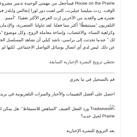
الوقت. ردت ميليسا جيلبرت، التي لعبت دور لورا إنجالس وايلدر
تعتبره هي والعديد من الآخرين إرث العرض الأكثر تعقيدًا. “أممم… 
التلفزيون “مستيقظًا” أكثر مما فعلنا. لقد تناولنا: العنصرية، والإدما
وكراهية النساء، والاغتصاب، وإساءة معاملة الزوج، وكل موضوع “مس
لك.” عندما تحدثت إلى براسي، ناشد كيلي أن تشاهد المسلسل الجدي
عن ذلك. ليس لدي أي اتصال بوسائل التواصل الاجتماعي. لكنها ل
تخطي ترويج النشرة الإخبارية السابقة
قم بالتسجيل في
ما يجري
احصل على أفضل التقييمات والأخبار والميزات التلفزيونية في بريدك
بعد الترويج للنشرة الإخبارية