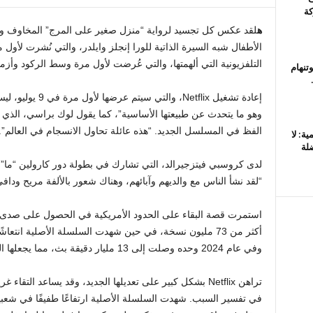
كة
ه
لقد عكس كل تجسيد لرواية “منزل صغير على المرج” المخاوف وا
الأطفال شبه السيرة الذاتية للورا إنجلز وايلدر، والتي نُشرت لأول
التلفزيونية التي ألهمتها، والتي عُرضت لأول مرة وسط الركود وأزمة ال
تنهام
إعادة تشغيل etflix
وهو ما يتحدث عن طبيعتها الأساسية”، كما يقول لوك براسي، الذي 
الفظ في المسلسل الجديد. “هذه عائلة تحاول الانسجام في العالم”.
ة: لا
لة
لدى كروسبي فيتزجيرالد، التي تشارك في بطولة دور كارولين “ما” إنج
“لقد نشأ الناس مع والديهم وآبائهم، وهناك شعور بالألفة مريح وداف
أكثر من 73 مليون نسخة، في حين شهدت السلسلة الأصلية انت
وفي عام 2024 وحده وصلت إلى 13 مليار دقيقة بث، مما يجعلها العرض القديم الأكثر بثًا في ذلك العام.
تراهن Netflix بشكل كبير على تعديلها الجديد، وقد يساعد الت