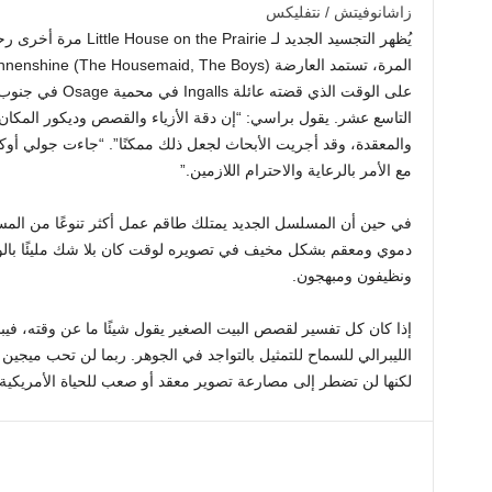
زاشانوفيتش / نتفليكس
يُظهر التجسيد الجديد لـ ie
على الوقت الذي قضت
التاسع عشر. يقول براسي: “إن دقة الأزياء والقصص وديكور المكان
مع الأمر بالرعاية والاحترام اللازمين.”
في حين أن المسلسل الجديد يمتلك طاقم عمل أكثر تنوعًا من المسل
دموي ومعقم بشكل مخيف في تصويره لوقت كان بلا شك مليئًا بالوحش
ونظيفون ومبهجون.
إذا كان كل تفسير لقصص البيت الصغير يقول شيئًا ما عن وقته، فيبد
الليبرالي للسماح للتمثيل بالتواجد في الجوهر. ربما لن تحب ميجين 
لكنها لن تضطر إلى مصارعة تصوير معقد أو صعب للحياة الأمريكية 