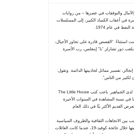
لآمال والتوقفات في عصرها – من روايات
 مرة في أعقاب الكساد الكبير، إلى المسلسلات
نفط في عام 1974.
N، والتي سيتم عرضها لأول مرة في 9 يوليو، ليست استثناءً. “القصص قادرة على تجاوز الأجيال،
يلعب دور تشارلز “با” إينغلس، رب الأسرة
الز، تفسير مماثل لجاذبيتها الدائمة. وتقول:
ئ لكثير من الناس”.
استمرت قصة البقاء على الحدود الأمريكية في الحصول على صدى لدى الجماهير. باعت كتب The Little House
عاشًا في نسبة المشاهدة في السنوات الأخيرة
قاء غريب بين الاتجاهات الثقافية والظروف السياسية
في تفسير السبب. شهدت السلسلة الأصلية ارتفاعًا طفيفًا في شعبيتها خلال جائحة كوفيد-19، عندما كانت العائلات