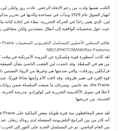
الكتب نفسها ولدت من رحم الاتجاه الرجعي. عادت روز وايلدر لين، ا
انهيار السوق عام 1929 وبدأت في مساعدة والدتها في ت
حيث حول شخصياته الواقعية إلى أبطال متشددين ولكن متفائلين ر
طاقم الممثلين الأصليين للمسلسل التلفزيوني السبعينيات Little House on the Prairie.
NBCUPHOTOBANK/Rex Features
لقد كانت أسطورة قوية ومُسكرة عن المرونة الأمريكية في وقت كا
من هم في السلطة. وقد ناشدت لين الغضب الناشئ بشأن الصفقة ال
فرانكلين روزفلت، والتي صدمتها هي وغيرها من الرواد المسنين 
the Prairie، بعد عامين. وسرعان ما صنفت السلسلة ضمن روايا
لاحقًا في تمويل الأكاديمية التحررية في كولورادو، مدرسة الحرية
الحديثة، من خريجيها.