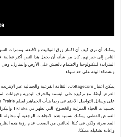
يمكنك أن ترى كيف أن اكتناز ورق التواليت والأقنعة، وممرات السو
الناس إلى جيرانهم، كان من شأنه أن يجعل هذا النص أكثر فعالية. 
المتزايدة للتكنولوجيا والاهتمام بالعيش على الأرض والمنازل، وهي
ونشطاء البيئة على حد سواء.
يمكن اعتبار Cottagecore، الثقافة الفرعية والجمالية 
العرض أيضًا، مع تركيزه على البستنة والحرف اليدوية وحيوانات ا
تجسيدات الحياة 
القماش القطني. يمكنك تسمية هذه الاتجاهات الرجعية أو محاولة لل
المعاصرة، ولكن في كلتا الحالتين من الصعب عدم رؤية هذه ا
وإعادة تشغيله ممكنًا.