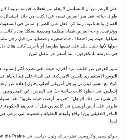
على الرغم من أن المسلسل لا يخلو من لحظات قديمة، وبينما كان ن
طوال حياته، فقد ميز العرض نفسه عن الكتب من خلال استبدال بع
الصدق والجماعية، ربما كرد فعل على الصراع المالي في السبعينيا
ووترغيت. واجه العرض قضايا مظلمة ومعقدة بشكل صادم كانت ذات
سيلفيا، حيث يتم اختطاف فتاة صغيرة واغتصابها من قبل رجل ملثم
حولها لأنها جلبت ذلك على نفسها بطريقة أو بأخرى. كانت هناك حادث
في مدرسة للمكفوفين، مما أسفر عن مقتل اثنين.
تميز العرض عن الكتب مرة أخرى، حيث ألقى نظرة أكثر إنسانية عل
التوسع الاستعماري للحدود الأمريكية. في البقاء على قيد الحياة، 
كوخ مع مشير فيدرالي ورجل أمريكي أصلي يحاول إبعاده عن أرضه، ا
إينغلس، في خطوة كانت شائعة جدًا في العرض، عن المحرومين. قا
كل شيء من ذلك الرجل”. “حريته، أرضه، حياته تقريبا”. لقد استول
التنافر الحقيقي بين الواقع وأوهام البطولة والفضيلة التي نرغب ف
لدينا.
جوكو سيمز وكروسبي فيتزجيرالد ولوك براسي في Little House on the Prairie على Netflix.