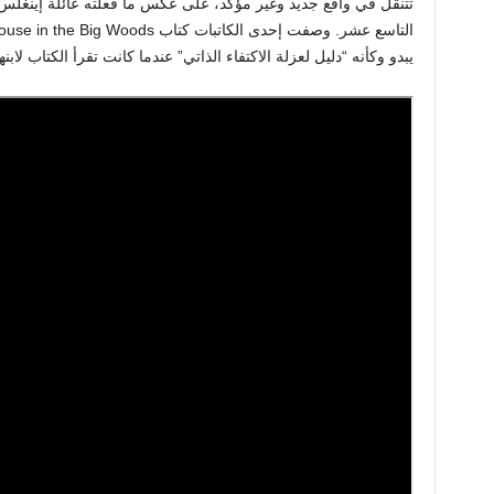
تتنقل في واقع جديد وغير مؤكد، على عكس ما فعلته عائلة إينغلس
يبدو وكأنه “دليل لعزلة الاكتفاء الذاتي” عندما كانت تقرأ الكتاب لابنه