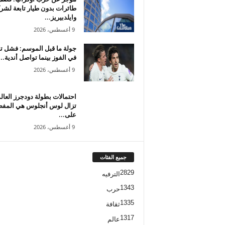
طائرات بدون طيار تابعة لشر
وايلدبيريز...
9 أغسطس، 2026
جولة ما قبل الموسم: فشل تو
في الفوز بينما تواصل أندية...
9 أغسطس، 2026
احتمالات بطولة دودجرز العالمي
تزال لوس أنجلوس هي المفض
على...
9 أغسطس، 2026
جميع الفئات
2829
الترفيه
1343
حرب
1335
ثقافة
1317
عالم