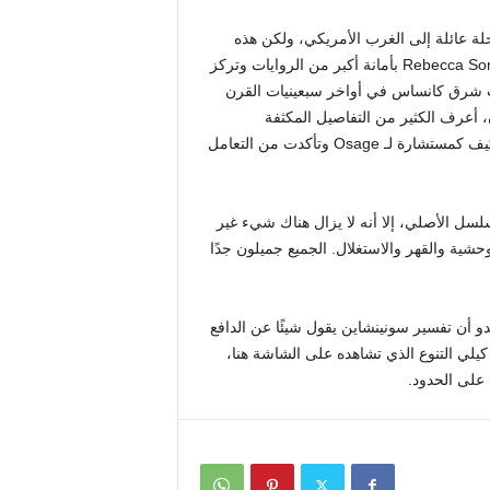
Little House on the Prair مرة أخرى رحلة عائلة إلى الغرب الأمريكي، ولكن هذه
المرة، تستمد العارضة Rebecca Sonnenshine (The Housemaid, The Boys) بأمانة أكبر من الروايات وتركز
ه عائلة Ingalls في محمية Osage في جنوب شرق كانساس في أواخر سبعينيات القرن
، أعرف الكثير من التفاصيل المكثفة
والمعقدة، وقد أجريت الأبحاث لجعل ذلك ممكنًا”. “جاءت جولي أوكيف كمستشارة لـ Osage وتأكدت من التعامل
سل الأصلي، إلا أنه لا يزال هناك شيء غير
ية والقهر والاستغلال. الجميع جميلون جدًا
و أن تفسير سونينشاين يقول شيئًا عن الدافع
كيلي التنوع الذي تشاهده على الشاشة هنا،
على الحدود.