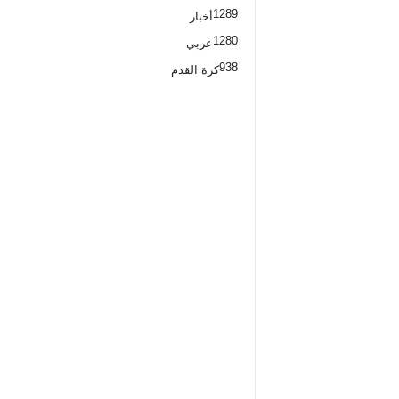
1289
أخبار
1280
عربي
938
كرة القدم