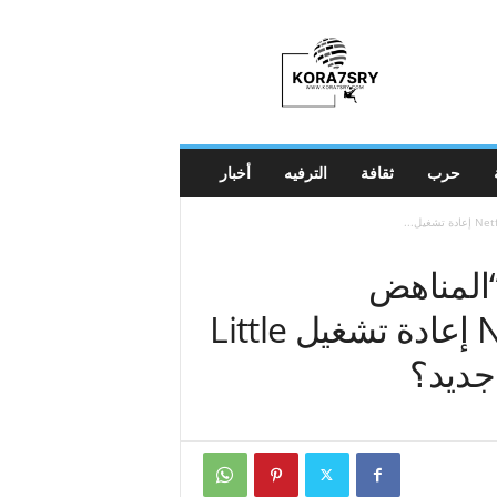
K
o
r
a
7
s
r
حرب
ثقافة
الترفيه
أخبار
y
يف “المناهض
للاستيقاظ”: هل يمكن لـ Netflix إعادة تشغيل Little