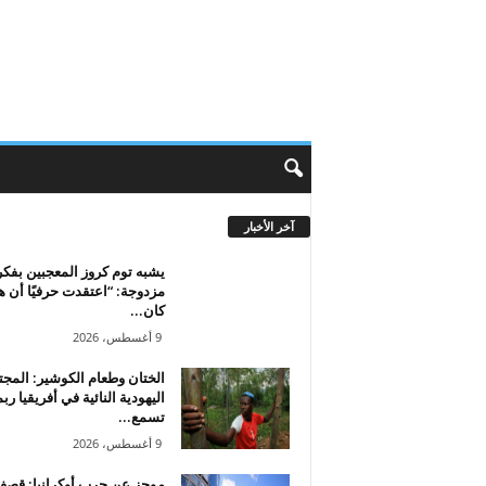
آخر الأخبار
يشبه توم كروز المعجبين بفكر
مزدوجة: “اعتقدت حرفيًا أن ه
كان...
9 أغسطس، 2026
الختان وطعام الكوشير: المج
اليهودية النائية في أفريقيا ربم
تسمع...
9 أغسطس، 2026
موجز عن حرب أوكرانيا: قص