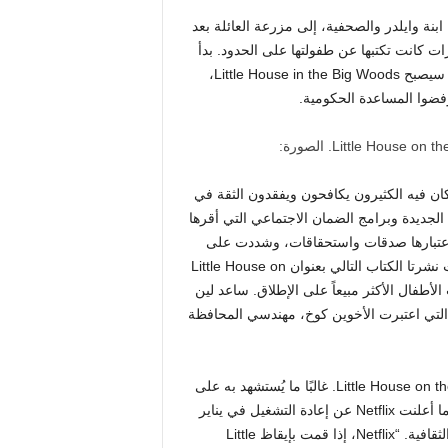
بنة وايلدر والصحفية، إلى مزرعة العائلة بعد
حرير مذكرات كانت تكتبها عن طفولتها على الحدود. بدأ
لين، الذي يعتبر رائدًا في الحركة التحررية، ببطء في إعادة كتابة ما سيصبح Little House in the Big Woods،
فضوا المساعدة الحكومية.
الصورة:
ن فيه الكثيرون يكافحون ويفقدون الثقة في
جديدة وبرامج الضمان الاجتماعي التي أقرها
باعتبارها صدقات واستحقاقات، وشددت على
قوة الفرد في تغيير ظروفه. وقد لاقت الأم وابنتها نجاحًا فوريًا، حيث نشرتا الكتاب التالي بعنوان Little House on
ت الأطفال الأكثر مبيعاً على الإطلاق. ساعد لين
، التي اعتبرت الأخوين كوخ، مهندسي المحافظة
لقد شعر المحافظون منذ فترة طويلة ببعض الملكية على Little House on the Prairie. غالبًا ما يُستشهد به على
أنه كان من بين البرامج التلفزيونية المفضلة لدى رونالد ريغان. عندما أعلنت Netflix عن إعادة التشغيل في يناير
من العام الماضي، تم جر المسلسل الجديد على الفور إلى الحرب الثقافية. “Netflix، إذا قمت بإيقاظ Little