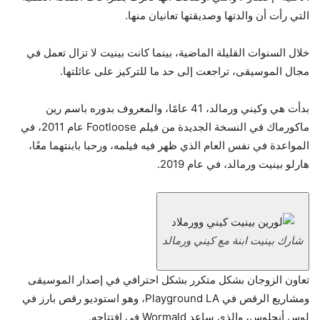
التي رأت أن والدتها وصديقتها تعانيان منها.
خلال السنوات القليلة الماضية، بينما كانت بينيت لا تزال تعمل في
مجال الموسيقى، تراجعت إلى حد ما للتركيز على عائلتها.
بدأت هي وكيني ورمالد، 41 عامًا، والمعروف بدوره باسم رين
ماكورماك في النسخة الجديدة من فيلم Footloose عام 2011، في
المواعدة في نفس العام الذي ظهر فيه فيلمه، ورحبا بابنتهما معًا،
هارلو بينيت ورمالد، في عام 2019.
شارك بينيت ابنة مع كيني ورمالد
تعاون الزوجان بشكل متكرر بشكل احترافي في إصدار الموسيقى
ومشاريع الرقص في Playground LA، وهو استوديو رقص بارز في
لوس أنجلوس، والذي ساعد Wormald في افتتاحه.