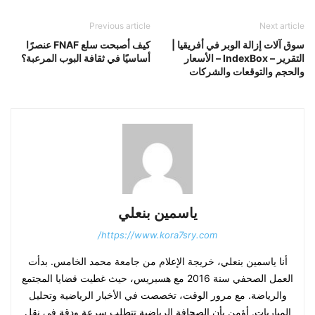
Previous article
Next article
سوق آلات إزالة الوبر في أفريقيا |
كيف أصبحت سلع FNAF عنصرًا
التقرير – IndexBox – الأسعار
أساسيًا في ثقافة البوب ​​المرعبة؟
والحجم والتوقعات والشركات
ياسمين بنعلي
https://www.kora7sry.com/
أنا ياسمين بنعلي، خريجة الإعلام من جامعة محمد الخامس. بدأت
العمل الصحفي سنة 2016 مع هسبريس، حيث غطيت قضايا المجتمع
والرياضة. مع مرور الوقت، تخصصت في الأخبار الرياضية وتحليل
المباريات. أؤمن بأن الصحافة الرياضية تتطلب سرعة ودقة في نقل