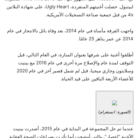
لبيتبول. حصلت أغنيتهم ​​​​المنفردة، Ugly Heart، على شهادة البلاتين
4x من قبل جمعية صناعة التسجيلات الأمريكية.
واجهت الفرقة مأساة في عام 2014، بعد وفاة باتل بالانتحار في عام
2014 عن عمر يناهز 25 عامًا.
أطلقوا أغنية على شرفها بعنوان المنارة، في العام التالي، قبل
التوقف لمدة عام والإصلاح مرة أخرى في عام 2016 مع بينيت
وسلايتون وجازي ميجيا، قبل لم شمل قصير آخر في عام 2020
للأعضاء الأربعة الباقين على قيد الحياة.
(الصورة: انستغرام)
عندما تم حل المجموعة في البداية في عام 2015، أصدرت بينيت
الأغنية “إعصار”، والتي أوضحت أنها تأثرت بصراعات الصحة العقلية