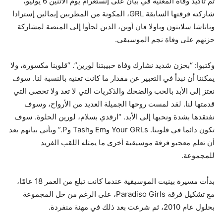
تم تأكيد وفاة المغنية في بيان على إنستغرام يوم الاثنين 6 يوليو،
شاركته فرقتها السابقة GRL، المكونة من المطربين إيمالين إسترادا
وناتاشا سلايتون وباولا فان أوبن، الذين لجأوا إلى المنصة لمشاركة
حزنهم على وفاة نجم الموسيقى.
وكتبوا: “بحزن شديد نشارك وفاة حبيبتنا لورين”. “قلوبنا مكسورة، ولا
يمكننا أن نبدأ في التعبير عن مقدار ما كانت تعنيه بالنسبة لنا. سوف
نعتز إلى الأبد بالحب والضحك والذكريات التي لا تعد ولا تحصى التي
قدمتها لنا. لقد لمست روحها الجميلة العديد من الأرواح، وسوف
نفتقدها بشدة ونحبها إلى الأبد. “ارقدي بسلام، لورين الحلوة. سوف
تكون دائما في قلوبنا. Your GRLs وEm وTash وP.” ويأتي بيانهم بعد
أن تعلم معجبو فرقة موسيقية أخرى ما يمثله اللقب الفريد
للمجموعة.
بدأت مسيرة بينيت الموسيقية عندما كانت تبلغ من العمر 18 عامًا،
مع تشكيل فرقة Paradiso Girls، على الرغم من حل المجموعة
بحلول عام 2010، ثم شرعت بعد ذلك في مهنة منفردة.