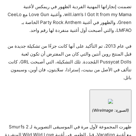
تضمنت إنجازاتها المهنية الفردية الظهور في ريمكس لأغنية
will.iam’s I Got It from my Mama، وأغنية Love Gun مع CeeLo
Green، والظهور في أغنية Party Rock Anthem الخاصة بـ
LMFAO، والتي أصبحت أول أغنية منفردة لها رقم واحد.
في عام 2013، تم التأكيد على أنها كانت جزءًا من تشكيلة جديدة من
قبل المنتج روبن أنتين والتي كان من المفترض أن تكون لعبة
Pussycat Dolls المُجددة. تلك التشكيلة، التي أصبحت GRL، كانت
تتألف في الأصل من بينيت، إسترادا، سلايتون، فان أوبن، وسيمون
باتل.
(الصورة: WireImage)
ظهرت المجموعة لأول مرة في الموسيقى التصويرية لـ Smurfs 2
مع أغنية Vacation، قبل الظهور في أغنية Wild Wild Love المنفردة