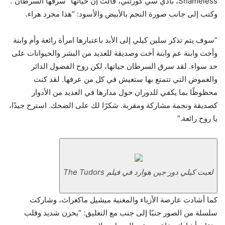
Shameless، بادي سي كورتني، قالت إن حياتها “سرقها السرطان”.
وكتب إلى جانب صورة النجم بالأبيض والأسود: “هذا مجرد هراء.
“سوف يتم تذكر سلين كيلي إلى الأبد باعتبارها امرأة رائعة وأم وابنة
وأخت وابنة عم وابنة أخت وصديقة للعديد من البشر والحيوانات على
حد سواء. لقد سرق السرطان حياتها، لكن روح الفضول الدائر
والغموض التي تتمتع بها ستعيش في كل من عرفها. لقد كنت
محظوظًا بما يكفي للدوران حول مدارها في العديد من الأدوار
كصديقة ونجمة مشاركة ومقربة. شكرًا لك على الضحك. استرح جيدًا،
يا روح رائعة.”
لعبت كيلي دور جين هوارد في فيلم The Tudors
كما أشادت عارضة الأزياء والمغنية ميشيل ماكغراث، وشاركت
سلسلة من الصور جنبًا إلى جنب مع التعليق: “بحزن شديد وقلب