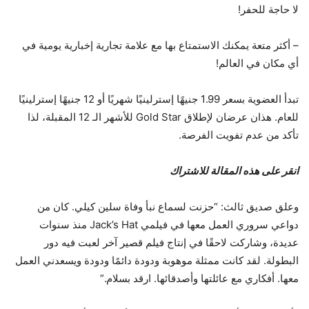
لا حاجة للحفر!
– أكثر متعة يمكنك الاستمتاع بها مع علامة تجارية إخبارية يومية في
أي مكان في العالم!
تبدأ العضوية بسعر 1.99 جنيهًا إسترلينيًا شهريًا أو 12 جنيهًا إسترلينيًا
للعام. هذان عرضان لإطلاق Gold Star للأشهر الـ 12 المقبلة، لذا
تأكد من عدم تفويت الفرصة.
انقر على هذه المقالة للاشتراك
وعلق صديق ثالث: “حزنت لسماع نبأ وفاة سلين كيلي. كان من
دواعي سروري العمل معها في فيلمي Jack’s Hat منذ سنوات
عديدة، وشاركت لاحقًا في إنتاج فيلم قصير آخر لعبت فيه دور
البطولة. لقد كانت ممثلة موهوبة ودودة دائمًا ودودة ويسعدني العمل
معها. أفكاري مع عائلتها وأصدقائها. ارقد بسلام.”