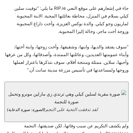
جاء في إشعارهم على موقع النعي RIP.ie ما يلي: “توفيت سلين
كيلي بسلام في المنزل، محاطة بعائلتها المحبة. الابنة المحبوبة
لماريون وجو كيلي. والدة نوكس العزيزة، وأخت داراغ المحبوبة
وزوجة أخت ماجز، وخالة إليزا المحبوبة.
“سوف يفتقد والديها، وابنها، وشقيقها، وأخت زوجها، وابنة أختها،
وأبناء عمومتها العديدين، وعائلتها الممتدة، وأصدقائها، وكل من عرفها
وأحبها، سلاين. ممثلة ومنتجة أفلام، سوف نتذكرها باعتزاز لعملها
وروحها ولمساعدتها في تأسيس مزرعة مدينة سانت آن.”
لقد تدفقت التحية على النجم
(الصورة: صورة الدعاية)
ولم يكشف التكريم عن سبب وفاتها، لكن صديقتها، النجمة