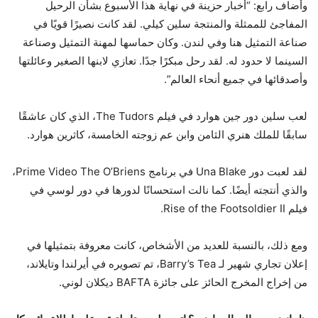
وأضاف رابع: “أخبار حزينة في نهاية هذا الأسبوع بشأن الرحيل
المفاجئ للممثلة والمنتجة سلين كيلي. لقد كانت نصيرًا قويًا في
صناعة التمثيل هنا وفي لندن. وكان حماسها لمهنة التمثيل وصناعة
السينما لا حدود له. لقد رحل مبكرًا جدًا. تعازي لابنها الصغير وعائلتها
وأصدقائها في جميع أنحاء العالم”.
لعب سلين دور جين هوارد في فيلم The Tudors، الذي كان عاشقًا
سابقًا للملك هنري الثامن وابن عم زوجته الخامسة، كاثرين هوارد.
لقد لعبت دور Una Blake في برنامج Prime Video The O’Briens،
والذي أنتجته أيضًا. كما نالت استحسانًا لدورها في دور لوسي في
فيلم Rise of the Footsoldier II.
ومع ذلك، بالنسبة للعديد من الأشخاص، كانت معروفة بتمثيلها في
إعلان تجاري شهير لـ Barry’s Tea، تم تصويره في أيرلندا وتايلاند،
من إخراج المخرج الحائز على جائزة BAFTA ديكلان لوني.