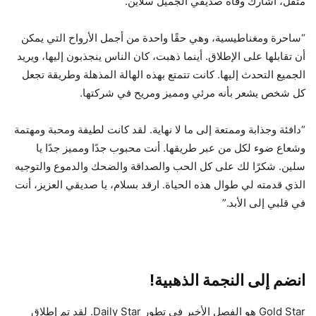
مثقل، أشارك وفاة صديقي الجميل سلاين.
“ساحرة ومغناطيسية، وهي حقًا واحدة من أجمل الأرواح التي يمكن
أن تقابلها على الإطلاق. أينما ذهبت، كان الناس ينجذبون إليها، ويريد
الجميع التحدث إليها. كانت تتمتع بهذه الهالة المذهلة وطريقة تجعل
كل شخص يشعر بأنه مرئي ومميز ومريح في شركتها.
“دافئة وجذابة وممتعة إلى ما لا نهاية. لقد كانت لطيفة ومحبة ومهتمة
وشعاع ضوء لكل من عبر طريقها. أنت محبوب جدًا ومميز جدًا يا
سلين. شكرًا لك على كل الحب والصداقة والضحك والدموع والتوجيه
الذي قدمته لي طوال هذه الحياة. ارقد بسلام، يا صديقي العزيز، أنت
في قلبي إلى الأبد.”
انضم إلى النجمة الذهبية!
Gold Star هو الفصل الأخير في تطور Daily Star. لقد تم إطلاق