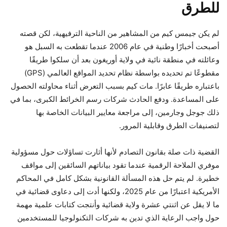
للطرق
لم يكن جيمس كيم من المشاهير من الناحية الترفيهية، لكن قصته
أصبحت أخبارًا وطنية في عام 2006 عندما تقطعت به السبل هو
وعائلته في منطقة نائية في ولاية أوريغون بعد أن سلكوا طريقًا
مقطوعًا تم تحديده بواسطة نظام تحديد المواقع العالمي (GPS)
باعتباره طريقًا عابرًا. مات كيم بسبب التعرض أثناء محاولته الحصول
على المساعدة. ودفع الحادث شركات رسم الخرائط الكبرى، بما في
ذلك جوجل وجارمين، إلى مراجعة معايير البيانات الخاصة بها
لتصنيفات الطرق وقابلية المرور.
القضية ذات صلة بقانون التصادم لأنها أثارت تساؤلات حول مسؤولية
موفري الملاحة الرقمية عندما تقود بياناتهم السائقين إلى مواقف
خطيرة. لم يتم حل هذه المسألة القانونية بشكل كامل في المحاكم
الأمريكية اعتبارًا من عام 2025، ولكنها أدت إلى دعاوى قضائية في
ما لا يقل عن اثنتي عشرة ولاية قضائية وأنتجت كتابات علمية مهمة
حول واجب الرعاية الذي تدين به شركات التكنولوجيا للمستخدمين