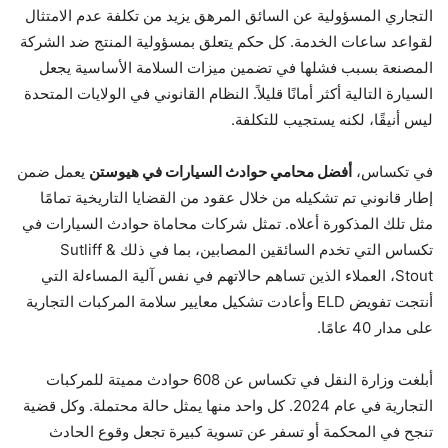
التجاري المسؤولية عن السائق المرهق يزيد من تكلفة عدم الامتثال
لقواعد ساعات الخدمة. كل حكم يتعلق بمسؤولية المنتج ضد الشركة
المصنعة بسبب فشلها في تضمين ميزات السلامة الأساسية يجعل
السيارة التالية أكثر أمانًا قليلاً. النظام القانوني في الولايات المتحدة
ليس أنيقًا، لكنه يستجيب للتكلفة.
في تكساس،
أفضل محامي حوادث السيارات في هيوستن
يعمل ضمن
إطار قانوني تم تشكيله من خلال عقود من القضايا التاريخية تمامًا
مثل تلك المذكورة أعلاه. تمثل شركات محاماة حوادث السيارات في
تكساس التي تخدم السائقين المصابين، بما في ذلك Sutliff &
Stout، العملاء الذين تساهم حالاتهم في نفس آلية المساءلة التي
أنتجت تفويض ELD وأعادت تشكيل معايير سلامة المركبات التجارية
على مدار 40 عامًا.
أبلغت وزارة النقل في تكساس عن 608 حوادث مميتة للمركبات
التجارية في عام 2024. كل واحد منها يمثل حالة محتملة. وكل قضية
تنجح في المحكمة أو تسفر عن تسوية كبيرة تجعل وقوع الحادث