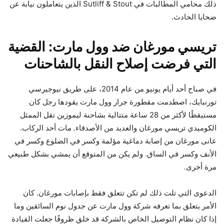
ذلك محامي المطالبات في Sutliff & Stout الذين يتعاملون نيابة عن
ضحايا الحادث.
تريسي مورغان ضد وول مارت: القضية
التي فرضت إصلاح النقل بالشاحنات
في صباح أحد أيام يونيو من عام 2014، على طريق نيوجيرسي
تورنبايك، اصطدمت مقطورة جرار وول مارت يقودها رجل كان
مستيقظًا لأكثر من 28 ساعة متتالية بشاحنة ليموزين تقل الممثل
الكوميدي تريسي مورغان والعديد من الأصدقاء. مات أحد الركاب.
عانى مورغان من إصابة دماغية مؤلمة وكسر في الضلوع وكسر في
الأنف وكسر في الساق. ولم يكن من المتوقع أن يمشي بشكل طبيعي
مرة أخرى.
الدعوى التي تلت ذلك لم تكن تتعلق فقط بإصابات مورغان. كان
الأمر يتعلق بما تعرفه شركة وول مارت عن جدول نوم السائقين وما
إذا كان نظام التوصيل الخاص بالشركة قد خلق ظروفًا جعلت القيادة