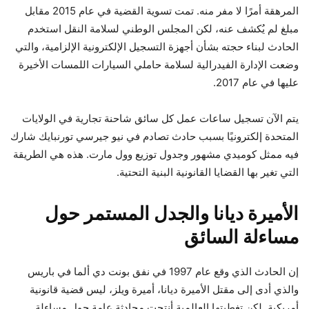
المرهقة أمرًا لا مفر منه. تمت تسوية القضية في عام 2015 مقابل
مبلغ لم يُكشف عنه، لكن المجلس الوطني لسلامة النقل استخدم
الحادث لبناء حجته بشأن أجهزة التسجيل الإلكترونية الإلزامية، والتي
وضعت الإدارة الفيدرالية لسلامة حاملي السيارات اللمسات الأخيرة
عليها في عام 2017.
يتم الآن تسجيل ساعات عمل كل سائق شاحنة تجارية في الولايات
المتحدة إلكترونيًا بسبب حادث تصادم في نيو جيرسي تورنبايك شارك
فيه ممثل كوميدي مشهور وجدول توزيع وول مارت. هذه هي الطريقة
التي تغير بها القضايا القانونية البنية التحتية.
الأميرة ديانا والجدل المستمر حول
مساءلة السائق
إن الحادث الذي وقع عام 1997 في نفق بونت دي ألما في باريس
والذي أدى إلى مقتل الأميرة ديانا، أميرة ويلز، ليس قضية قانونية
أمريكية. لكن تغطيتها العالمية أنتجت محادثة عامة حول مساءلة